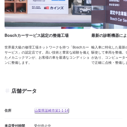
Boschカーサービス認定の整備工場
最新の診断機器によ
世界最大級の修理工場ネットワークを持つ「Boschカー
輸入車に特化した最新
サービス」の認定店です。高い技術と豊富な経験を備え
駆使して車両を整備。
たメカニックマンが、お客様の車を最適なコンディショ
があり、コンピュータ
ンに整備します。
で正確に点検・整備し
店舗データ
住所
山梨県韮崎市栄1-1-14
来店受付時間
受付停止中