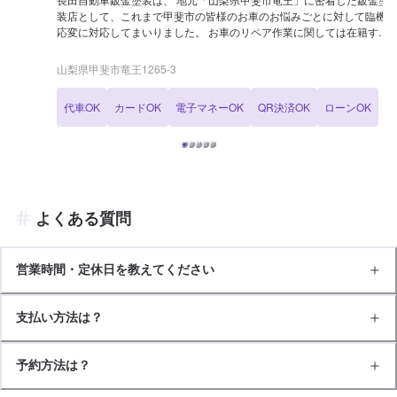
装店として、これまで甲斐市の皆様のお車のお悩みごとに対して臨機
応変に対応してまいりました。 お車のリペア作業に関しては在籍する
熟練スタッフが専門技術を駆使して丁寧に対応し、お引き渡しする仕
上がりは新品同様の高品質で納品いたします。 お車のリペア案件に関
山梨県甲斐市竜王1265-3
しては、お車の機能の復元だけでなく見た目の美しさの復元にも注力
しており、特にオールペイントについては、お客様が新車を購入した
代車OK
カードOK
電子マネーOK
QR決済OK
ローンOK
かのような心機一転したお気持ちでお車をご利用になれるよう心を込
めて対応しています。 また、甲斐市の熟練鈑金塗装店として、塗装・
一般修理以外にもパーツ交換・車検・点検整備・オイル交換などにも
柔軟に対応しており、よりリーズナブルな価格でサービスをご提供で
きるよう、リサイクルパーツなどもご用意して地元のお客様のカーリ
ペアをサポートしています。
よくある質問
営業時間・定休日を教えてください
支払い方法は？
予約方法は？