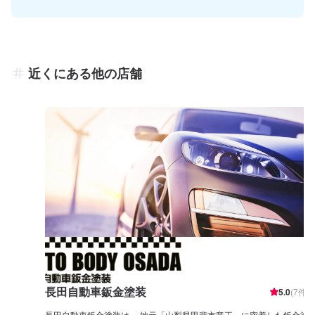
近くにある他の店舗
長田自動車鈑金塗装
5.0
(
7
件)
長田自動車鈑金塗装は、 地元「山梨県甲斐市竜王」に密着した鈑金塗