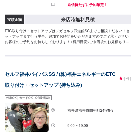
返信待たずに予約確定！
来店時無料見積
実績金額
ETC取り付け・セットアップはメガセルフ武道館SSまでご相談ください！セ
ットアップまで行う場合、追加でお時間をいただきますのでご了承ください
お客様のご予約をお待ちしております！<費用目安>ご来店後のお見積もりと
なります。
セルフ福井バイパスSS / (株)福井エネルギーのETC
-
(-件)
取り付け・セットアップ (持ち込み)
代車OK
カードOK
QR決済OK
福井県福井市開発町24字8-9
9:00 ~ 19:00