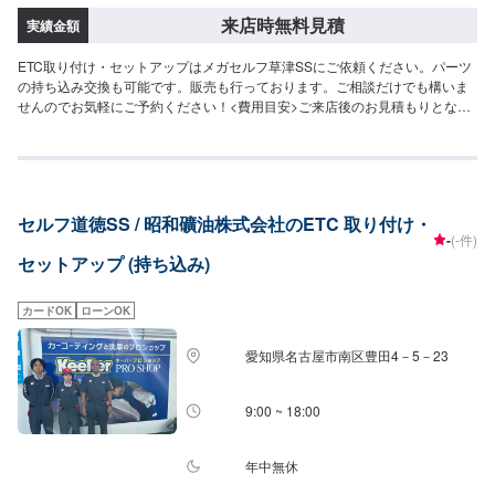
来店時無料見積
実績金額
ETC取り付け・セットアップはメガセルフ草津SSにご依頼ください。パーツ
の持ち込み交換も可能です。販売も行っております。ご相談だけでも構いま
せんのでお気軽にご予約ください！<費用目安>ご来店後のお見積もりとなり
ます。
セルフ道徳SS / 昭和礦油株式会社のETC 取り付け・
-
(-件)
セットアップ (持ち込み)
カードOK
ローンOK
愛知県名古屋市南区豊田4－5－23
9:00 ~ 18:00
年中無休