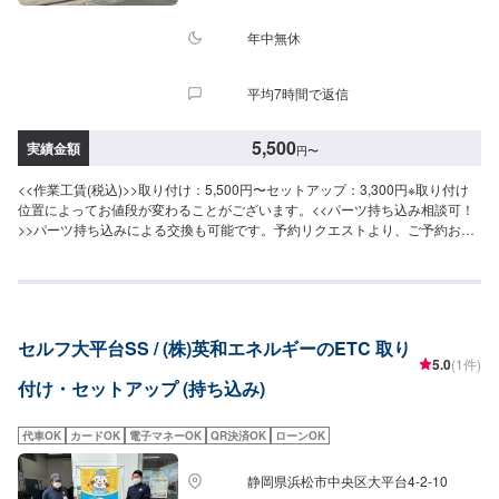
年中無休
平均7時間で返信
5,500
実績金額
円
〜
<<作業工賃(税込)>>取り付け：5,500円〜セットアップ：3,300円※取り付け
位置によってお値段が変わることがございます。<<パーツ持ち込み相談可！
>>パーツ持ち込みによる交換も可能です。予約リクエストより、ご予約お待
ちしております。<<受付時間>>作業は9：00〜17：00にて受付しておりま
す。土日祝のご予約もお待ちしてます！
セルフ大平台SS / (株)英和エネルギーのETC 取り
5.0
(1件)
付け・セットアップ (持ち込み)
代車OK
カードOK
電子マネーOK
QR決済OK
ローンOK
静岡県浜松市中央区大平台4-2-10