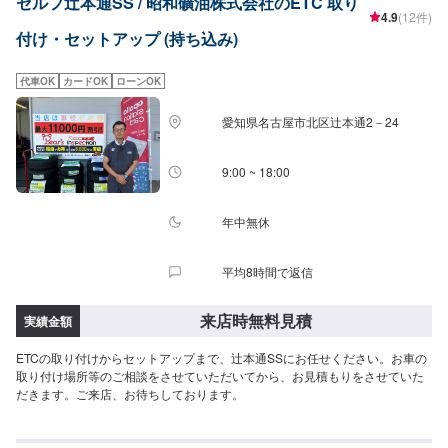
セルフ辻本通SS / 昭和礦油株式会社のETC 取り
4.9
(12件)
付け・セットアップ (持ち込み)
代車OK
カードOK
ローンOK
愛知県名古屋市北区辻本通2－24
9:00 ~ 18:00
年中無休
平均8時間で返信
来店時無料見積
実績金額
ETCの取り付けからセットアップまで、辻本通SSにお任せください。お車の
取り付け場所等のご相談をさせていただいてから、お見積もりをさせていた
だきます。ご来店、お待ちしております。