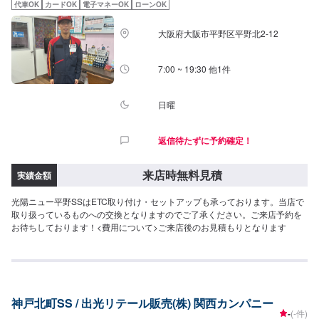
代車OK
カードOK
電子マネーOK
ローンOK
大阪府大阪市平野区平野北2-12
7:00 ~ 19:30 他1件
日曜
返信待たずに予約確定！
来店時無料見積
実績金額
光陽ニュー平野SSはETC取り付け・セットアップも承っております。当店で
取り扱っているものへの交換となりますのでご了承ください。ご来店予約を
お待ちしております！<費用について>ご来店後のお見積もりとなります
神戸北町SS / 出光リテール販売(株) 関西カンパニー
-
(-件)