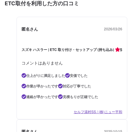
ETC取付を利用した方の口コミ
匿名さん
2026/03/26
5
スズキ ハスラー | ETC 取り付け・セットアップ (持ち込み)
コメントはありません
仕上がりに満足しました
安価でした
作業が早かったです
対応が丁寧でした
連絡が早かったです
見積もりが正確でした
セルフ湯村SS / (株)ニュー平和
匿名さん
2025/10/15