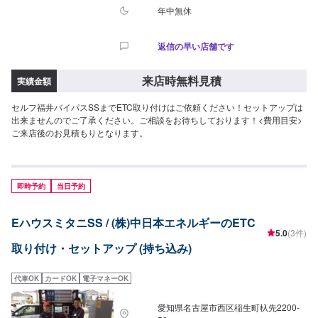
年中無休
返信の早い店舗です
来店時無料見積
実績金額
セルフ福井バイパスSSまでETC取り付けはご依頼ください！セットアップは
出来ませんのでご了承ください。ご相談をお待ちしております！<費用目安>
ご来店後のお見積もりとなります。
即時予約
当日予約
EハウスミタニSS / (株)中日本エネルギーのETC
5.0
(3件)
取り付け・セットアップ (持ち込み)
代車OK
カードOK
電子マネーOK
愛知県名古屋市西区稲生町杁先2200-