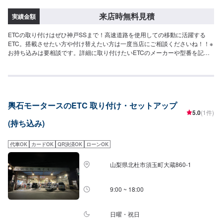
来店時無料見積
実績金額
ETCの取り付けはぜひ神戸SSまで！高速道路を使用しての移動に活躍する
ETC。搭載させたい方や付け替えたい方は一度当店にご相談くださいね！！※
お持ち込みは要相談です。詳細に取り付けたいETCのメーカーや型番を記載
の上お問い合わせください。
輿石モータースのETC 取り付け・セットアップ
5.0
(1件)
(持ち込み)
代車OK
カードOK
QR決済OK
ローンOK
山梨県北杜市須玉町大蔵860-1
9:00 ~ 18:00
日曜・祝日