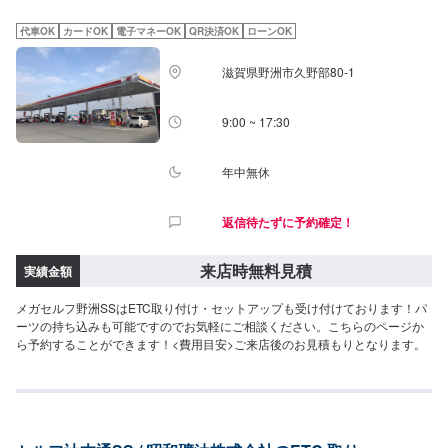
代車OK
カードOK
電子マネーOK
QR決済OK
ローンOK
滋賀県野洲市久野部80-1
9:00 ~ 17:30
年中無休
返信待たずに予約確定！
来店時無料見積
実績金額
メガセルフ野洲SSはETC取り付け・セットアップも受け付けております！パ
ーツの持ち込みも可能ですのでお気軽にご相談ください。こちらのページか
ら予約することができます！<費用目安>ご来店後のお見積もりとなります。