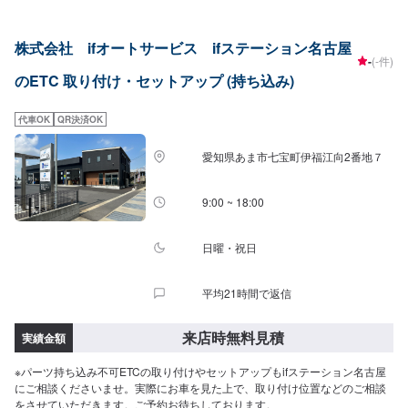
株式会社 ifオートサービス ifステーション名古屋
-
(-件)
のETC 取り付け・セットアップ (持ち込み)
代車OK
QR決済OK
愛知県あま市七宝町伊福江向2番地７
9:00 ~ 18:00
日曜・祝日
平均21時間で返信
来店時無料見積
実績金額
※パーツ持ち込み不可ETCの取り付けやセットアップもifステーション名古屋
にご相談くださいませ。実際にお車を見た上で、取り付け位置などのご相談
をさせていただきます。ご予約お待ちしております。