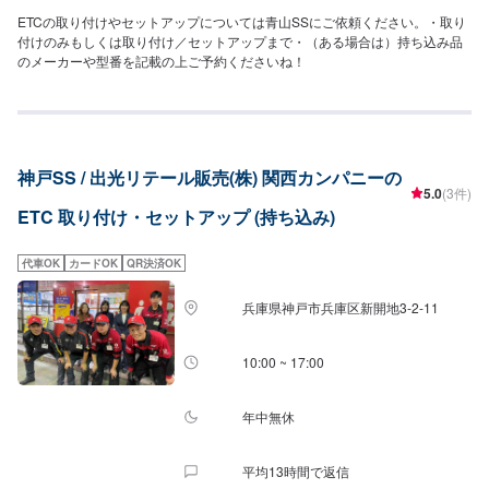
ETCの取り付けやセットアップについては青山SSにご依頼ください。・取り
付けのみもしくは取り付け／セットアップまで・（ある場合は）持ち込み品
のメーカーや型番を記載の上ご予約くださいね！
神戸SS / 出光リテール販売(株) 関西カンパニーの
5.0
(3件)
ETC 取り付け・セットアップ (持ち込み)
代車OK
カードOK
QR決済OK
兵庫県神戸市兵庫区新開地3-2-11
10:00 ~ 17:00
年中無休
平均13時間で返信