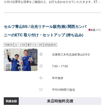
り付け位置等も現車をご確認の上、お打ち合わせさせていただきます。ETC
の持ち込みをご希望の場合、予約の際「持ち込みパーツ」にお書きください
ませ。
セルフ青山SS / 出光リテール販売(株) 関西カンパ
4.8
(4件)
ニーのETC 取り付け・セットアップ (持ち込み)
代車OK
カードOK
電子マネーOK
QR決済OK
兵庫県三木市志染町青山3-9-2
7:00 ~ 17:00
年中無休
平均10時間で返信
来店時無料見積
実績金額