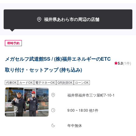
福井県あわら市の周辺の店舗
即時予約
メガセルフ武道館SS / (株)福井エネルギーのETC
5.0
(1件)
取り付け・セットアップ (持ち込み)
代車OK
カードOK
電子マネーOK
QR決済OK
ローンOK
福井県福井市三ツ屋町7-10-1
9:00 ~ 18:00 他1件
年中無休