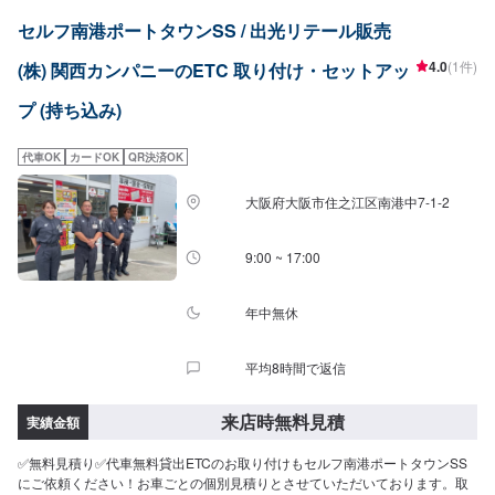
セルフ南港ポートタウンSS / 出光リテール販売
4.0
(1件)
(株) 関西カンパニーのETC 取り付け・セットアッ
プ (持ち込み)
代車OK
カードOK
QR決済OK
大阪府大阪市住之江区南港中7-1-2
9:00 ~ 17:00
年中無休
平均8時間で返信
来店時無料見積
実績金額
✅無料見積り✅代車無料貸出ETCのお取り付けもセルフ南港ポートタウンSS
にご依頼ください！お車ごとの個別見積りとさせていただいております。取