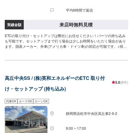
平均6時間で返信
来店時無料見積
実績金額
ETCの取り付け・セットアップは弊社にお任せください！パーツの持ち込み
も可能です。セットアップまで行う場合は少しお時間をいただく場合があり
ます。国産メーカー、外車(アメリカ車・ドイツ車)の対応が可能です。<得意
な作業・車種>弊社は民間車検場ですので、車検・点検はもちろん得意として
おります。また、ナビやオーディオ取り付けなどの作業も得意としておりま
すので、ご予約をお待ちしております。カスタム(合法のもの)も自信を持って
おります。お問い合わせくださいませ。車種では、国産車、ドイツ車、アメ
リカ車の整備・修理を得意としております。また、電気自動車に関する作業
高丘中央SS / (株)英和エネルギーのETC 取り付
も得意としておりますので、弊社にお任せください。
5.0
(8件)
け・セットアップ (持ち込み)
代車OK
カードOK
ローンOK
静岡県浜松市中央区高丘東2-9-2
9:00 ~ 17:00