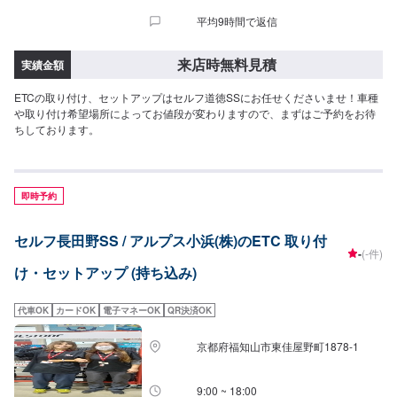
平均9時間で返信
来店時無料見積
実績金額
ETCの取り付け、セットアップはセルフ道徳SSにお任せくださいませ！車種
や取り付け希望場所によってお値段が変わりますので、まずはご予約をお待
ちしております。
即時予約
セルフ長田野SS / アルプス小浜(株)のETC 取り付
-
(-件)
け・セットアップ (持ち込み)
代車OK
カードOK
電子マネーOK
QR決済OK
京都府福知山市東佳屋野町1878-1
9:00 ~ 18:00