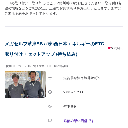
ETCの取り付け、取り外しはセルフ徳川町SSにお任せください！取り付け希
望の場所などをご相談の上、正確なお見積もりをお出しいたします。まずは
ご来店予約をお待ちしております。
メガセルフ草津SS / (株)西日本エネルギーのETC
5.0
(4件)
取り付け・セットアップ (持ち込み)
代車OK
カードOK
電子マネーOK
QR決済OK
滋賀県草津市駒井沢町6-1
9:00 ~ 17:30
年中無休
返信の早い店舗です