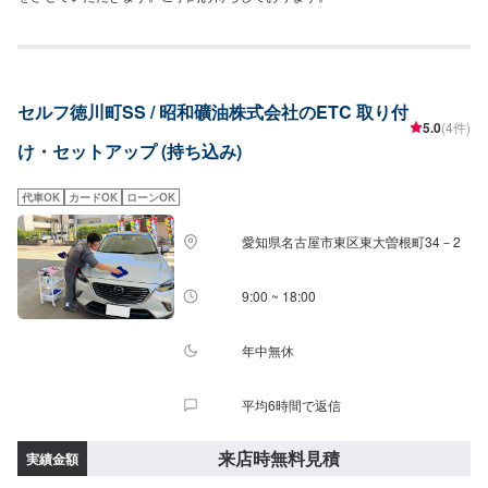
セルフ徳川町SS / 昭和礦油株式会社のETC 取り付
5.0
(4件)
け・セットアップ (持ち込み)
代車OK
カードOK
ローンOK
愛知県名古屋市東区東大曽根町34－2
9:00 ~ 18:00
年中無休
平均6時間で返信
来店時無料見積
実績金額