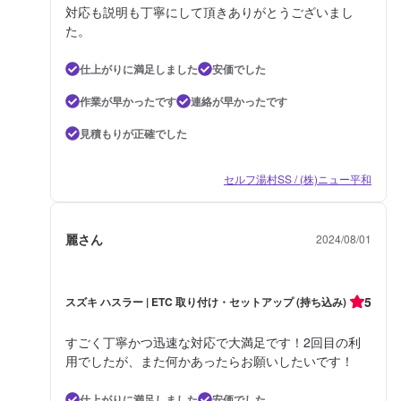
対応も説明も丁寧にして頂きありがとうございまし
た。
仕上がりに満足しました
安価でした
作業が早かったです
連絡が早かったです
見積もりが正確でした
セルフ湯村SS / (株)ニュー平和
麗さん
2024/08/01
5
スズキ ハスラー | ETC 取り付け・セットアップ (持ち込み)
すごく丁寧かつ迅速な対応で大満足です！2回目の利
用でしたが、また何かあったらお願いしたいです！
仕上がりに満足しました
安価でした