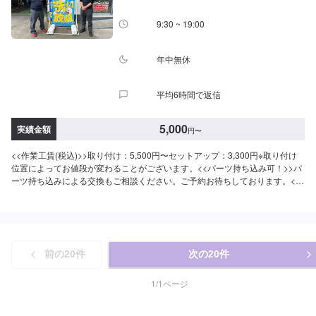
9:30 ~ 19:00
年中無休
平均6時間で返信
5,000
実績金額
円
〜
<<作業工賃(税込)>>取り付け：5,500円〜セットアップ：3,300円※取り付け
位置によってお値段が変わることがございます。<<パーツ持ち込み可！>>パ
ーツ持ち込みによる交換もご相談ください。ご予約お待ちしております。<<
アクセス>>臨江橋近くにございます。
前の
20
件
次の
20
件
1
/
1
ページ