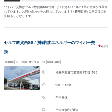
ワイパー交換はセルフ敦賀南SSにお任せください！1年に1回の交換が推奨さ
れています。お問い合わせをお待ちしております！<費用目安>ご来店後のお
見積もりとなります。
セルフ敦賀西SS / (株)若狭エネルギーのワイパー交
-
(-件)
換
代車OK
カードOK
電子マネーOK
QR決済OK
福井県敦賀市若葉町1丁目1535
9:00 ~ 18:00
年中無休
平均6時間で返信