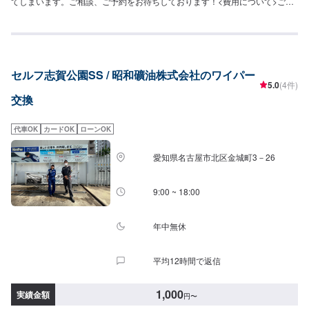
てしまいます。ご相談、ご予約をお待ちしております！<費用について>ご来
店後のお見積もりとなります。
セルフ志賀公園SS / 昭和礦油株式会社のワイパー
5.0
(4件)
交換
代車OK
カードOK
ローンOK
愛知県名古屋市北区金城町3－26
9:00 ~ 18:00
年中無休
平均12時間で返信
1,000
実績金額
円
〜