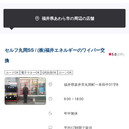
福井県あわら市の周辺の店舗
セルフ丸岡SS / (株)福井エネルギーのワイパー交
5.0
(2件)
換
カードOK
電子マネーOK
QR決済OK
ローンOK
福井県坂井市丸岡町一本田中31字8
9:00 ~ 18:00
年中無休
平均17時間で返信