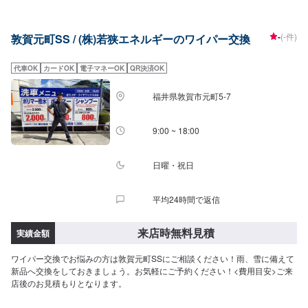
-
(-件)
敦賀元町SS / (株)若狭エネルギーのワイパー交換
代車OK
カードOK
電子マネーOK
QR決済OK
福井県敦賀市元町5-7
9:00 ~ 18:00
日曜・祝日
平均24時間で返信
来店時無料見積
実績金額
ワイパー交換でお悩みの方は敦賀元町SSにご相談ください！雨、雪に備えて
新品へ交換をしておきましょう。お気軽にご予約ください！<費用目安>ご来
店後のお見積もりとなります。