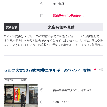
年中無休
返信待たずに予約確定！
来店時無料見積
実績金額
ワイパー交換はメガセルフ武道館SSまでご相談ください！ゴムが劣化してい
ると雨水等をしっかりと除去できなくなってしまいますので、年に1度は交換
をするようにしましょう。お客様のご予約をお待ちしております！<費用目安
>ご来店後のお見積もりとなります。
-
(-件)
セルフ大宮SS / (株)福井エネルギーのワイパー交換
代車OK
カードOK
福井県福井市大宮3丁目31-22
9:00 ~ 19:00