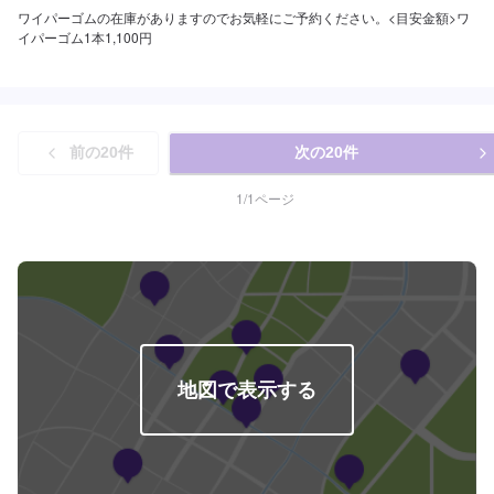
ワイパーゴムの在庫がありますのでお気軽にご予約ください。<目安金額>ワ
イパーゴム1本1,100円
前の
20
件
次の
20
件
1
/
1
ページ
地図で表示する