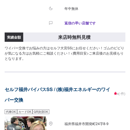
年中無休
返信の早い店舗です
来店時無料見積
実績金額
ワイパー交換でお悩みの方はセルフ大宮SSにお任せください！ゴムのビビり
が気になる方はお気軽にご相談ください！<費用目安>ご来店後のお見積もり
となります。
セルフ福井バイパスSS / (株)福井エネルギーのワイ
-
(-件)
パー交換
代車OK
カードOK
QR決済OK
福井県福井市開発町24字8-9