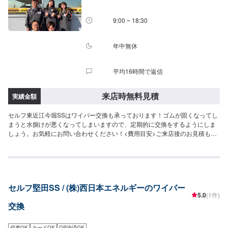
9:00 ~ 18:30
年中無休
平均16時間で返信
来店時無料見積
実績金額
セルフ東近江今堀SSはワイパー交換も承っております！ゴムが固くなってし
まうと水捌けが悪くなってしまいますので、定期的に交換をするようにしま
しょう。お気軽にお問い合わせください！<費用目安>ご来店後のお見積もり
となります。
セルフ堅田SS / (株)西日本エネルギーのワイパー
5.0
(1件)
交換
代車OK
カードOK
QR決済OK