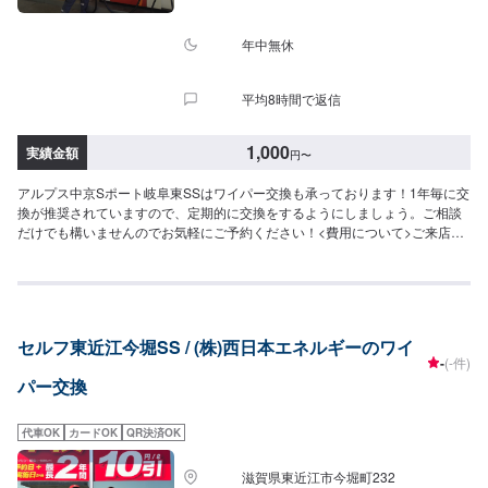
年中無休
平均8時間で返信
1,000
実績金額
円
〜
アルプス中京Sポート岐阜東SSはワイパー交換も承っております！1年毎に交
換が推奨されていますので、定期的に交換をするようにしましょう。ご相談
だけでも構いませんのでお気軽にご予約ください！<費用について>ご来店後
のお見積もりとなります。
セルフ東近江今堀SS / (株)西日本エネルギーのワイ
-
(-件)
パー交換
代車OK
カードOK
QR決済OK
滋賀県東近江市今堀町232