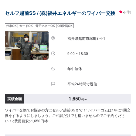
-
(-件)
セルフ越前SS / (株)福井エネルギーのワイパー交換
代車OK
カードOK
電子マネーOK
QR決済OK
福井県越前市塚町8-4-1
9:00 ~ 18:30
年中無休
平均24時間で返信
1,650
実績金額
円
〜
ワイパー交換でお悩みの方はセルフ越前SSまで！ワイパーゴムは1年に1回交
換をするようにしましょう。ご相談だけでも構いませんのでご予約くださ
い！<費用目安>1,650円/本