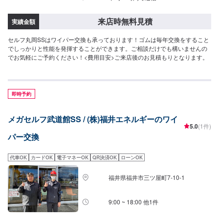
来店時無料見積
実績金額
セルフ丸岡SSはワイパー交換も承っております！ゴムは毎年交換をすること
でしっかりと性能を発揮することができます。ご相談だけでも構いませんの
でお気軽にご予約ください！<費用目安>ご来店後のお見積もりとなります。
即時予約
メガセルフ武道館SS / (株)福井エネルギーのワイ
5.0
(1件)
パー交換
代車OK
カードOK
電子マネーOK
QR決済OK
ローンOK
福井県福井市三ツ屋町7-10-1
9:00 ~ 18:00 他1件