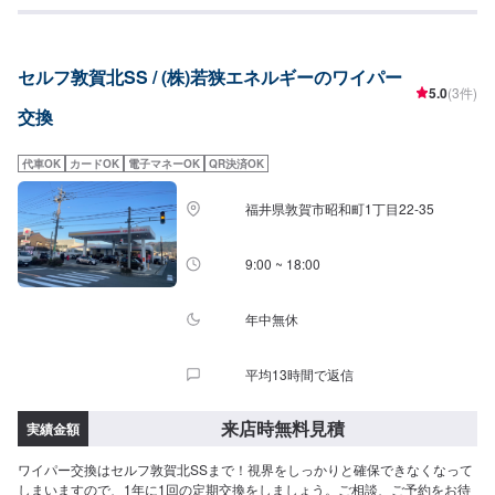
セルフ敦賀北SS / (株)若狭エネルギーのワイパー
5.0
(3件)
交換
代車OK
カードOK
電子マネーOK
QR決済OK
福井県敦賀市昭和町1丁目22-35
9:00 ~ 18:00
年中無休
平均13時間で返信
来店時無料見積
実績金額
ワイパー交換はセルフ敦賀北SSまで！視界をしっかりと確保できなくなって
しまいますので、1年に1回の定期交換をしましょう。ご相談、ご予約をお待