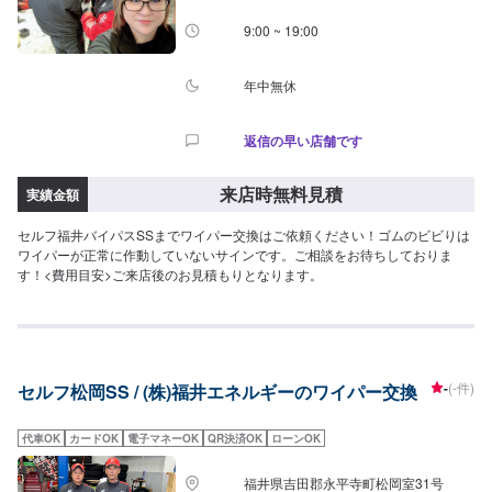
9:00 ~ 19:00
年中無休
返信の早い店舗です
来店時無料見積
実績金額
セルフ福井バイパスSSまでワイパー交換はご依頼ください！ゴムのビビりは
ワイパーが正常に作動していないサインです。ご相談をお待ちしておりま
す！<費用目安>ご来店後のお見積もりとなります。
-
(-件)
セルフ松岡SS / (株)福井エネルギーのワイパー交換
代車OK
カードOK
電子マネーOK
QR決済OK
ローンOK
福井県吉田郡永平寺町松岡室31号