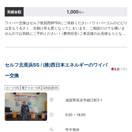
1,000
実績金額
円
〜
ワイパー交換はセルフ敦賀西BPSSにご依頼ください！ワイパーゴムのビビり
は音もうるさく、水捌け等も悪くなってしまいます。ご相談だけでも構いま
せんのでお気軽にご予約ください！<費用目安>ご来店後のお見積もりとなり
ます。
セルフ北長浜SS / (株)西日本エネルギーのワイパ
5.0
(1件)
ー交換
カードOK
電子マネーOK
QR決済OK
滋賀県長浜市細江町3-1
9:00 ~ 18:00
年中無休