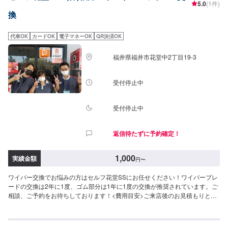
5.0
(1件)
換
代車OK
カードOK
電子マネーOK
QR決済OK
福井県福井市花堂中2丁目19-3
受付停止中
受付停止中
返信待たずに予約確定！
1,000
実績金額
円
〜
ワイパー交換でお悩みの方はセルフ花堂SSにお任せください！ワイパーブレ
ードの交換は2年に1度、ゴム部分は1年に1度の交換が推奨されています。ご
相談、ご予約をお待ちしております！<費用目安>ご来店後のお見積もりとな
ります。