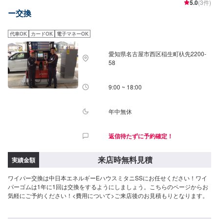
5.0
(3件)
ー交換
代車OK
カードOK
電子マネーOK
愛知県名古屋市西区稲生町杁先2200-
58
9:00 ~ 18:00
年中無休
返信待たずに予約確定！
来店時無料見積
実績金額
ワイパー交換は中日本エネルギーEハウスミタニSSにお任せください！ワイ
パーゴムは1年に1回は交換をするようにしましょう。こちらのページからお
気軽にご予約ください！<費用について>ご来店後のお見積もりとなります。