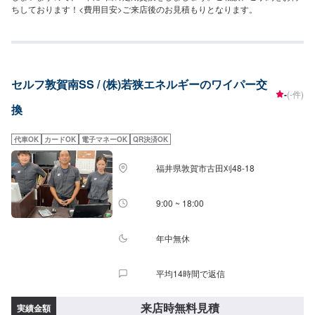
ちしております！<費用目安>ご来店後のお見積もりとなります。
セルフ敦賀南SS / (株)若狭エネルギーのワイパー交
-
(-件)
換
代車OK
カードOK
電子マネーOK
QR決済OK
福井県敦賀市古田刈48-18
9:00 ~ 18:00
年中無休
平均14時間で返信
来店時無料見積
実績金額