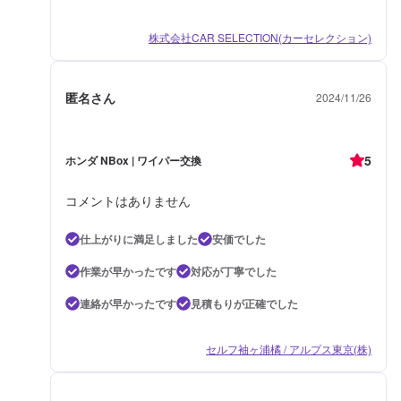
株式会社CAR SELECTION(カーセレクション)
匿名さん
2024/11/26
5
ホンダ NBox | ワイパー交換
コメントはありません
仕上がりに満足しました
安価でした
作業が早かったです
対応が丁寧でした
連絡が早かったです
見積もりが正確でした
セルフ袖ヶ浦橘 / アルプス東京(株)