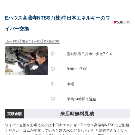
Eハウス高蔵寺NTSS / (株)中日本エネルギーのワ
5.0
(3件)
イパー交換
カードOK
電子マネーOK
QR決済OK
愛知県春日井市中央台7-9-4
9:00 ~ 17:00
木曜
平均14時間で返信
来店時無料見積
実績金額
ワイパー交換をお考えの方は中日本エネルギーEハウス高蔵寺NTSSにご依頼
ください！ゴムが劣化していると窓の水などをしっかりと除去できなくなっ