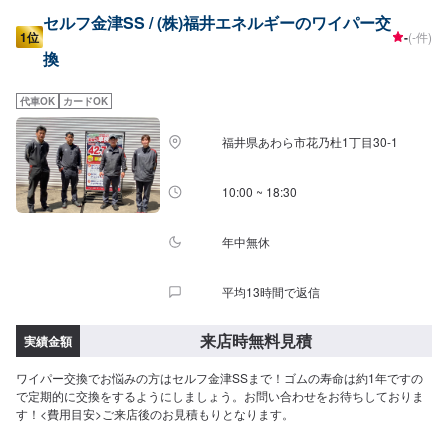
セルフ金津SS / (株)福井エネルギーのワイパー交
1位
-
(-件)
換
代車OK
カードOK
福井県あわら市花乃杜1丁目30-1
10:00 ~ 18:30
年中無休
平均13時間で返信
来店時無料見積
実績金額
ワイパー交換でお悩みの方はセルフ金津SSまで！ゴムの寿命は約1年ですの
で定期的に交換をするようにしましょう。お問い合わせをお待ちしておりま
す！<費用目安>ご来店後のお見積もりとなります。