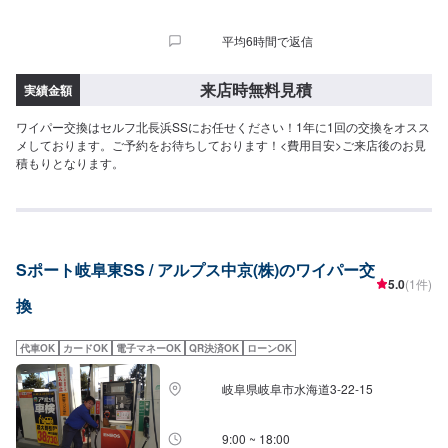
平均6時間で返信
来店時無料見積
実績金額
ワイパー交換はセルフ北長浜SSにお任せください！1年に1回の交換をオスス
メしております。ご予約をお待ちしております！<費用目安>ご来店後のお見
積もりとなります。
Sポート岐阜東SS / アルプス中京(株)のワイパー交
5.0
(1件)
換
代車OK
カードOK
電子マネーOK
QR決済OK
ローンOK
岐阜県岐阜市水海道3-22-15
9:00 ~ 18:00