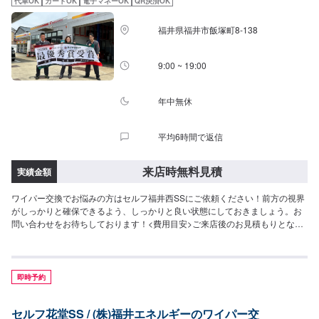
代車OK
カードOK
電子マネーOK
QR決済OK
福井県福井市飯塚町8-138
9:00 ~ 19:00
年中無休
平均6時間で返信
来店時無料見積
実績金額
ワイパー交換でお悩みの方はセルフ福井西SSにご依頼ください！前方の視界
がしっかりと確保できるよう、しっかりと良い状態にしておきましょう。お
問い合わせをお待ちしております！<費用目安>ご来店後のお見積もりとなり
ます。
即時予約
セルフ花堂SS / (株)福井エネルギーのワイパー交