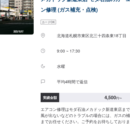
ン修理 (ガス補充・点検)
カードOK
北海道札幌市東区北三十四条東18丁目
9:00 ~ 17:30
水曜
平均4時間で返信
4,500
実績金額
円
〜
エアコン修理はモダ石油メカドック新道東店まで
風が出ないなどのトラブルの場合には、ガスの補
までお任せください。ご予約をお待ちしておりま
4,500円/本【追加】１本ごと1,200円【フィルタ