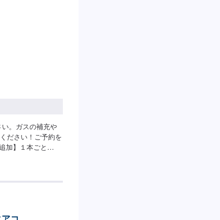
さい。ガスの補充や
ください！ご予約を
【追加】１本ごと
エアコ