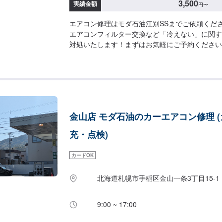
3,500
実績金額
円
〜
エアコン修理はモダ石油江別SSまでご依頼くだ
エアコンフィルター交換など「冷えない」に関す
対処いたします！まずはお気軽にご予約ください
4,500円/本【追加】１本ごと1,200円【フィルタ
金山店 モダ石油のカーエアコン修理 
充・点検)
カードOK
北海道札幌市手稲区金山一条3丁目15-1
9:00 ~ 17:00