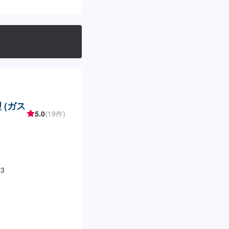
 (ガス
5.0
(19件)
3