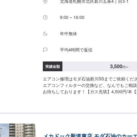
北海道札幌市北区新川五条4丁目3-1
9:00 ~ 16:00
年中無休
平均4時間で返信
3,500
実績金額
円
〜
エアコン修理はモダ石油新川SSまでご依頼くだ
エアコンフィルターの交換など、なんでもご相談
お待ちしております！【ガス充填】4,500円/本
1,200円【フィルター交換】3,500円～
メカドック新道東店 モダ石油のカー