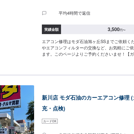
平均4時間で返信
3,500
実績金額
円
〜
エアコン修理はモダ石油旭ヶ丘SSまでご依頼く
やエアコンフィルターの交換など、お気軽にご依
ます。このページよりご予約くださいませ！【ガス充
【追加】１本ごと1,200円【フィルター交換】3,5
新川店 モダ石油のカーエアコン修理 
充・点検)
カードOK