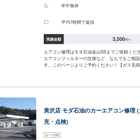
年中無休
平均7時間で返信
3,500
実績金額
円
〜
エアコン修理はモダ石油金山SSまでご依頼くだ
エアコンフィルターの交換など、なんでもご相談
す。このページよりご予約ください！【ガス充填】4
加】１本ごと1,200円【フィルター交換】3,500
美沢店 モダ石油のカーエアコン修理 
充・点検)
カードOK