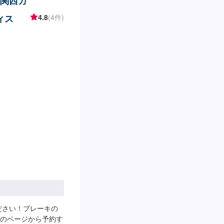
 関西カ
ィス
4.8
(4件)
ださい！ブレーキの
のページから予約す