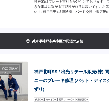
神戸SSはブレーキ重利も受け付けております！
きな事故に繋がる可能性が非常に高いです。お気
い！<費用目安>故障診断、パッド交換ご来店後
す。
兵庫県神戸市兵庫区の周辺の店舗
神戸北町SS / 出光リテール販売(株) 
ニーのブレーキ修理 (パット・ディス
ずり)
代車OK
カードOK
電子マネーOK
QR決済OK