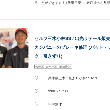
ることができます！<費用目安>ご来店後のお見
セルフ三木小林SS / 出光リテール販売(
カンパニーのブレーキ修理 (パット・
ク・引きずり)
代車OK
カードOK
QR決済OK
兵庫県三木市別所町小林119-19
9:00 ~ 17:30
年中無休