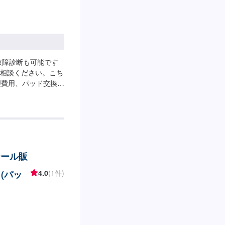
故障診断も可能です
相談ください。こち
理費用、パッド交換来
テール販
(パッ
4.0
(1件)