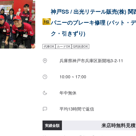
神戸SS / 出光リテール販売(株) 
パニーのブレーキ修理 (パット・
1位
ク・引きずり)
代車OK
カードOK
QR決済OK
兵庫県神戸市兵庫区新開地3-2-11
10:00 ~ 17:00
年中無休
平均13時間で返信
来店時無料見積
実績金額