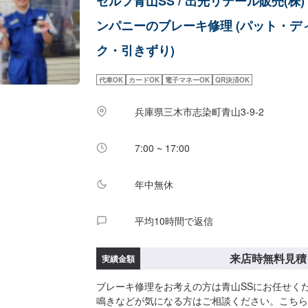
セルフ青山SS / 出光リテール販売(株)
ンパニーのブレーキ修理 (パット・デ
ク・引きずり)
代車OK
カードOK
電子マネーOK
QR決済OK
兵庫県三木市志染町青山3-9-2
7:00 ~ 17:00
年中無休
平均10時間で返信
来店時無料見積
実績金額
ブレーキ修理をお考えの方は青山SSにお任せく
鳴きなどが気になる方はご相談ください。こちら