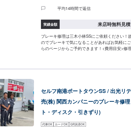
平均14時間で返信
来店時無料見積
実績金額
ブレーキ修理は三木小林SSにご依頼ください！
のでブレーキで気になることがあればお気軽にご
らのページからご予約できます！<費用目安>修
店後のお見積もりとなります。
セルフ南港ポートタウンSS / 出光リ
売(株) 関西カンパニーのブレーキ修理 
ト・ディスク・引きずり)
代車OK
カードOK
QR決済OK