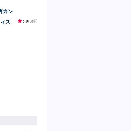
関西カン
ディス
5.0
(3件)