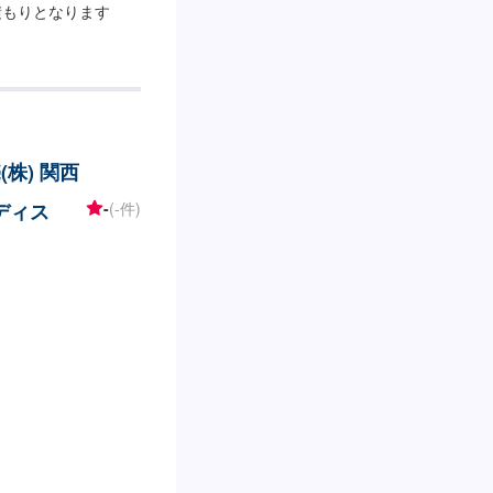
積もりとなります
株) 関西
ディス
-
(-件)