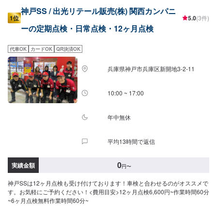
神戸SS / 出光リテール販売(株) 関西カンパニ
1位
5.0
(3件)
ーの定期点検・日常点検・12ヶ月点検
代車OK
カードOK
QR決済OK
兵庫県神戸市兵庫区新開地3-2-11
10:00 ~ 17:00
年中無休
平均13時間で返信
0
実績金額
円
〜
神戸SSは12ヶ月点検も受け付けております！車検と合わせるのがオススメで
す。お気軽にご予約ください！<費用目安>12ヶ月点検6,600円~作業時間60分
~6ヶ月点検無料作業時間60分~