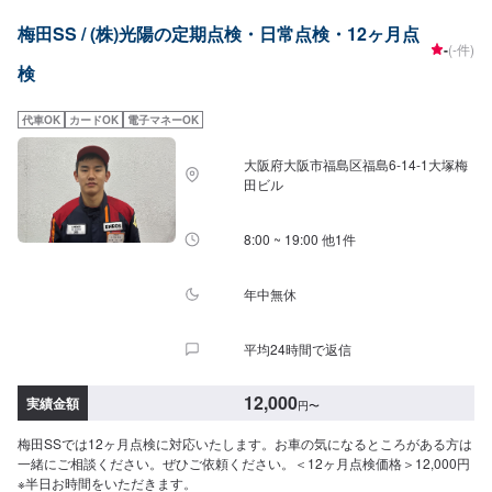
梅田SS / (株)光陽の定期点検・日常点検・12ヶ月点
-
(-件)
検
代車OK
カードOK
電子マネーOK
大阪府大阪市福島区福島6-14-1大塚梅
田ビル
8:00 ~ 19:00 他1件
年中無休
平均24時間で返信
12,000
実績金額
円
〜
梅田SSでは12ヶ月点検に対応いたします。お車の気になるところがある方は
一緒にご相談ください。ぜひご依頼ください。＜12ヶ月点検価格＞12,000円
※半日お時間をいただきます。