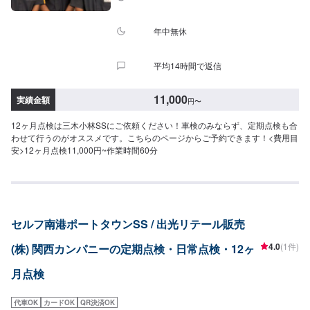
年中無休
平均14時間で返信
11,000
実績金額
円
〜
12ヶ月点検は三木小林SSにご依頼ください！車検のみならず、定期点検も合
わせて行うのがオススメです。こちらのページからご予約できます！<費用目
安>12ヶ月点検11,000円~作業時間60分
セルフ南港ポートタウンSS / 出光リテール販売
4.0
(1件)
(株) 関西カンパニーの定期点検・日常点検・12ヶ
月点検
代車OK
カードOK
QR決済OK