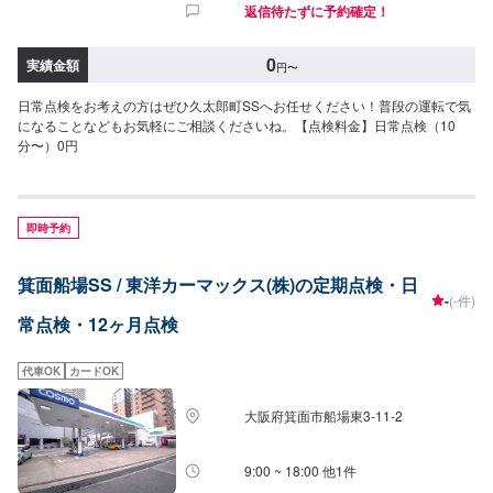
返信待たずに予約確定！
0
実績金額
円
〜
日常点検をお考えの方はぜひ久太郎町SSへお任せください！普段の運転で気
になることなどもお気軽にご相談くださいね。【点検料金】日常点検（10
分〜）0円
即時予約
箕面船場SS / 東洋カーマックス(株)の定期点検・日
-
(-件)
常点検・12ヶ月点検
代車OK
カードOK
大阪府箕面市船場東3-11-2
9:00 ~ 18:00 他1件