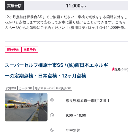
11,000
実績金額
円
〜
12ヶ月点検は夢前台SSまでご依頼ください！車検で点検をする箇所以外をし
っかりと点検しますので安心してお車に乗り続けることができます。こちら
のページからお気軽にご予約ください！<費用目安>12ヶ月点検11,000円作業
時間60分~日常点検0円作業時間20分~
即時予約
当日予約
スーパーセルフ橿原十市SS / (株)西日本エネルギ
5.0
(4件)
ーの定期点検・日常点検・12ヶ月点検
代車OK
カードOK
電子マネーOK
QR決済OK
奈良県橿原市十市町1219-1
9:00 ~ 18:00
年中無休