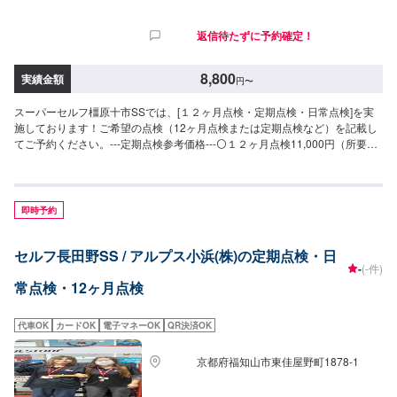
返信待たずに予約確定！
8,800
実績金額
円
〜
スーパーセルフ橿原十市SSでは、[１２ヶ月点検・定期点検・日常点検]を実
施しております！ご希望の点検（12ヶ月点検または定期点検など）を記載し
てご予約ください。---定期点検参考価格---⚪１２ヶ月点検11,000円（所要時
間60分）⚪定期点検5,500円（所要時間60分）⚪︎日常点検無料（所要時間20
分）質問等も随時受け付けております。
即時予約
セルフ長田野SS / アルプス小浜(株)の定期点検・日
-
(-件)
常点検・12ヶ月点検
代車OK
カードOK
電子マネーOK
QR決済OK
京都府福知山市東佳屋野町1878-1