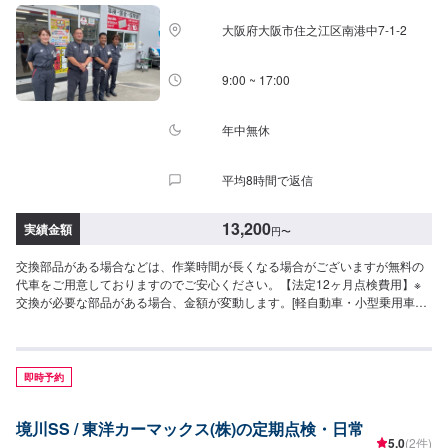
大阪府大阪市住之江区南港中7-1-2
9:00 ~ 17:00
年中無休
平均8時間で返信
13,200
実績金額
円
〜
交換部品がある場合などは、作業時間が長くなる場合がございますが無料の
代車をご用意しておりますのでご安心ください。【法定12ヶ月点検費用】※
交換が必要な部品がある場合、金額が変動します。[軽自動車・小型乗用車・
大型乗用車]13,200円[輸入車]24,200円【法定3ヶ月・6ヶ月点検費用】※交換
が必要な部品がある場合、金額が変動します。[小型乗用車・大型乗用車・小
型貨物]13,200円[輸入車]24,200円[ダブルタイヤ・トラック]35,200円【コン
ピュータ診断(OBD)】3,300円〜
即時予約
境川SS / 東洋カーマックス(株)の定期点検・日常
5.0
(2件)