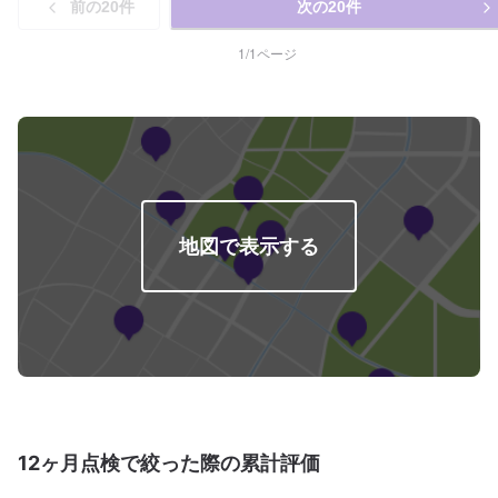
前の
20
件
次の
20
件
1
/
1
ページ
地図で表示する
12ヶ月点検で絞った際の累計評価