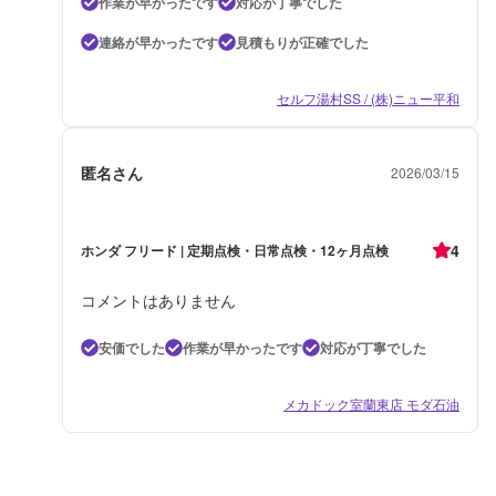
作業が早かったです
対応が丁寧でした
連絡が早かったです
見積もりが正確でした
セルフ湯村SS / (株)ニュー平和
匿名さん
2026/03/15
4
ホンダ フリード | 定期点検・日常点検・12ヶ月点検
コメントはありません
安価でした
作業が早かったです
対応が丁寧でした
メカドック室蘭東店 モダ石油