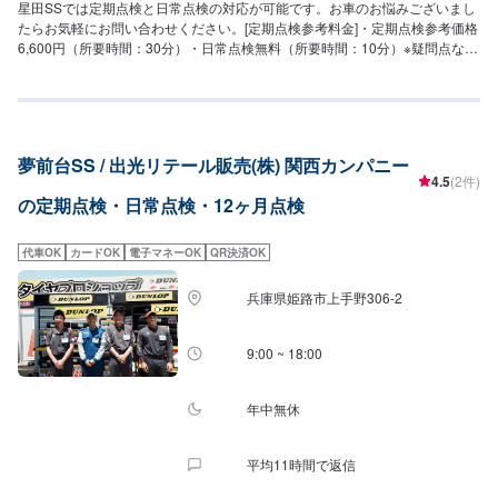
星田SSでは定期点検と日常点検の対応が可能です。お車のお悩みございまし
たらお気軽にお問い合わせください。[定期点検参考料金]・定期点検参考価格
6,600円（所要時間：30分）・日常点検無料（所要時間：10分）※疑問点など
は、予約時にご記載ください。
夢前台SS / 出光リテール販売(株) 関西カンパニー
4.5
(2件)
の定期点検・日常点検・12ヶ月点検
代車OK
カードOK
電子マネーOK
QR決済OK
兵庫県姫路市上手野306-2
9:00 ~ 18:00
年中無休
平均11時間で返信