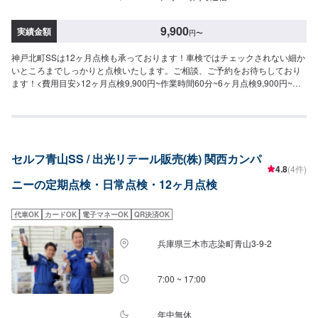
9,900
実績金額
円
〜
神戸北町SSは12ヶ月点検も承っております！車検ではチェックされない細か
いところまでしっかりと点検いたします。ご相談、ご予約をお待ちしており
ます！<費用目安>12ヶ月点検9,900円~作業時間60分~6ヶ月点検9,900円~作
業時間60分~
セルフ青山SS / 出光リテール販売(株) 関西カンパ
4.8
(4件)
ニーの定期点検・日常点検・12ヶ月点検
代車OK
カードOK
電子マネーOK
QR決済OK
兵庫県三木市志染町青山3-9-2
7:00 ~ 17:00
年中無休