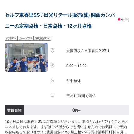
㎏）中型車（～1,500㎏）一律￥8,800-となっております。※税込みの金額で
す。※点検時に交換推奨部品が出た場合、お見積り・ご連絡をさせて頂きま
セルフ東香里SS / 出光リテール販売(株) 関西カンパ
す。交換作業等は必ず、お客様からの許可を得てから行っております。
-
(-件)
ニーの定期点検・日常点検・12ヶ月点検
代車OK
カードOK
QR決済OK
大阪府枚方市東香里2-27-1
9:00 ~ 18:00
年中無休
平均11時間で返信
0
実績金額
円
〜
12ヶ月点検は東香里SSにご依頼くださいませ。車検と合わせて行うことをオ
ススメしております。まずはご相談からでも構いませんのでお気軽にご予約
をお待ちしております！<費用目安>12ヶ月点検9,900円作業時間1日6ヶ月点