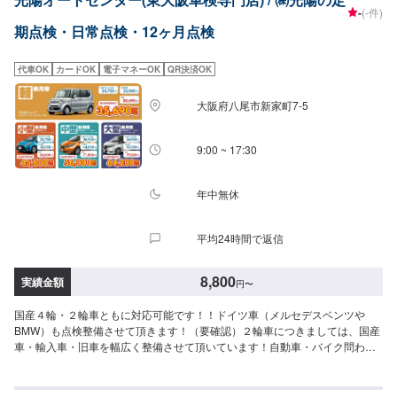
-
(-件)
期点検・日常点検・12ヶ月点検
代車OK
カードOK
電子マネーOK
QR決済OK
大阪府八尾市新家町7-5
9:00 ~ 17:30
年中無休
平均24時間で返信
8,800
実績金額
円
〜
国産４輪・２輪車ともに対応可能です！！ドイツ車（メルセデスベンツや
BMW）も点検整備させて頂きます！（要確認）２輪車につきましては、国産
車・輸入車・旧車を幅広く整備させて頂いています！自動車・バイク問わず
お気軽にお問い合わせください。点検作業時間ですが要予約で約１時間を目
安としています。交換推奨部品等が出た場合は、お声掛けさせて頂いてから
お見積もりさせて頂きます。<<点検基本料金>>軽自動車小型車（～1,000