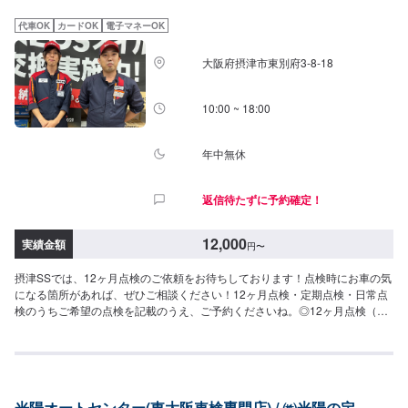
代車OK
カードOK
電子マネーOK
大阪府摂津市東別府3-8-18
10:00 ~ 18:00
年中無休
返信待たずに予約確定！
12,000
実績金額
円
〜
摂津SSでは、12ヶ月点検のご依頼をお待ちしております！点検時にお車の気
になる箇所があれば、ぜひご相談ください！12ヶ月点検・定期点検・日常点
検のうちご希望の点検を記載のうえ、ご予約くださいね。◎12ヶ月点検（所
要時間：半日～１日）点検基本料金￥13,200-(税込)※点検後、交換推奨部品
等が出た場合は別途お見積り致します。※定期点検や日常点検も承っておりま
す。ぜひご予約ください！※一部輸入車・大型車両・トラック等は作業不可の
場合がございます。
光陽オートセンター(東大阪車検専門店) / ㈱光陽の定