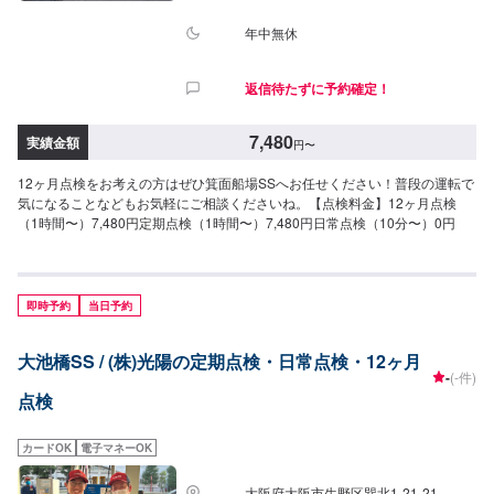
年中無休
返信待たずに予約確定！
7,480
実績金額
円
〜
12ヶ月点検をお考えの方はぜひ箕面船場SSへお任せください！普段の運転で
気になることなどもお気軽にご相談くださいね。【点検料金】12ヶ月点検
（1時間〜）7,480円定期点検（1時間〜）7,480円日常点検（10分〜）0円
即時予約
当日予約
大池橋SS / (株)光陽の定期点検・日常点検・12ヶ月
-
(-件)
点検
カードOK
電子マネーOK
大阪府大阪市生野区巽北1-21-21