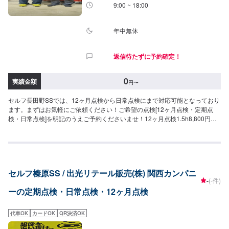
9:00 ~ 18:00
年中無休
返信待たずに予約確定！
0
実績金額
円
〜
セルフ長田野SSでは、12ヶ月点検から日常点検にまで対応可能となっており
ます。まずはお気軽にご依頼ください！ご希望の点検[12ヶ月点検・定期点
検・日常点検]を明記のうえご予約くださいませ！12ヶ月点検1.5h8,800円定
期点検1h4,400円日常点検0円（15分）
セルフ榛原SS / 出光リテール販売(株) 関西カンパニ
-
(-件)
ーの定期点検・日常点検・12ヶ月点検
代車OK
カードOK
QR決済OK