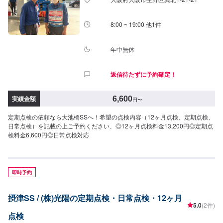
8:00 ~ 19:00 他1件
年中無休
返信待たずに予約確定！
6,600
実績金額
円
〜
定期点検の依頼なら大池橋SSへ！希望の点検内容（12ヶ月点検、定期点検、
日常点検）を記載の上ご予約ください、◎12ヶ月点検料金13,200円◎定期点
検料金6,600円◎日常点検対応
即時予約
摂津SS / (株)光陽の定期点検・日常点検・12ヶ月
5.0
(2件)
点検