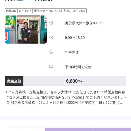
代車OK
カードOK
電子マネーOK
QR決済OK
ローンOK
滋賀県大津市別保3-2-52
9:00 ~ 18:30
年中無休
平均3時間で返信
6,600
実績金額
円
〜
１２ヶ月点検・定期点検は、セルフ大津SSにお任せください！希望点検内容
（12ヶ月点検または定期点検や悩みなど）を記載してご予約くださいませ。-
--定期点検参考価格---⚪１２ヶ月点検11,000円（所要時間半日）⚪定期点検
6,600円（所要時間60分）お車のお悩みなどもぜひご相談ください。