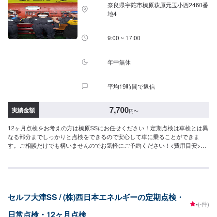
奈良県宇陀市榛原萩原元玉小西2460番
地4
9:00 ~ 17:00
年中無休
平均19時間で返信
7,700
実績金額
円
〜
12ヶ月点検をお考えの方は榛原SSにお任せください！定期点検は車検とは異
なる部分までしっかりと点検をできるので安心して車に乗ることができま
す。ご相談だけでも構いませんのでお気軽にご予約ください！<費用目安>12
ヶ月点検11,000円~目安時間60分~6ヶ月点検7,700円~作業時間30分~
セルフ大津SS / (株)西日本エネルギーの定期点検・
-
(-件)
日常点検・12ヶ月点検