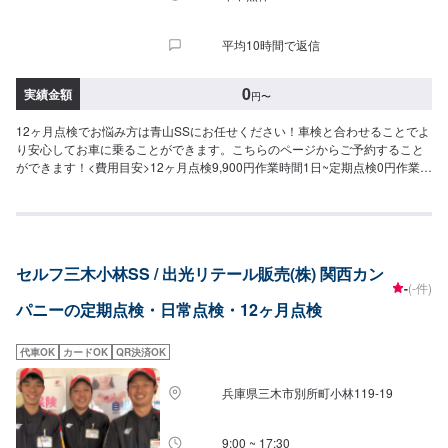
平均10時間で返信
0
実績金額
円
〜
12ヶ月点検でお悩み方は青山SSにお任せください！車検と合わせることでよ
り安心してお車に乗ることができます。こちらのページからご予約すること
ができます！<費用目安>12ヶ月点検9,900円作業時間1日~定期点検0円作業時
間60分~日常点検0円作業時間30分~
セルフ三木小林SS / 出光リテール販売(株) 関西カン
-
(-件)
パニーの定期点検・日常点検・12ヶ月点検
代車OK
カードOK
QR決済OK
兵庫県三木市別所町小林119-19
9:00 ~ 17:30