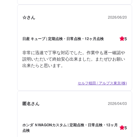
☆さん
2026/06/20
5
日産 キューブ | 定期点検・日常点検・12ヶ月点検
非常に迅速で丁寧な対応でした。作業中も逐一確認や
説明いただいて終始安心出来ました。またぜひお願い
出来たらと思います。
セルフ植田 / アルプス東京(株)
匿名さん
2026/04/03
ホンダ ＮWAGONカスタム | 定期点検・日常点検・12ヶ月
5
点検