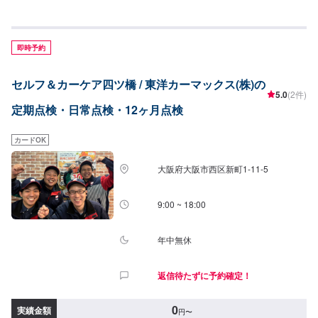
即時予約
セルフ＆カーケア四ツ橋 / 東洋カーマックス(株)の
5.0
(2件)
定期点検・日常点検・12ヶ月点検
カードOK
大阪府大阪市西区新町1-11-5
9:00 ~ 18:00
年中無休
返信待たずに予約確定！
0
実績金額
円
〜