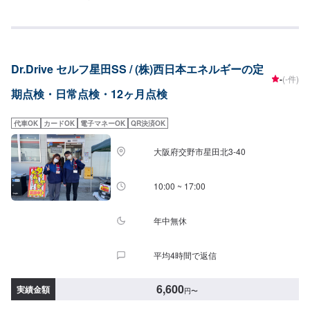
検0円作業時間20分日常点検0円作業時間20分
Dr.Drive セルフ星田SS / (株)西日本エネルギーの定
-
(-件)
期点検・日常点検・12ヶ月点検
代車OK
カードOK
電子マネーOK
QR決済OK
大阪府交野市星田北3-40
10:00 ~ 17:00
年中無休
平均4時間で返信
6,600
実績金額
円
〜