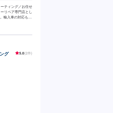
コーティング／お任せ
カーリペア専門店とし
。輸入車の対応も可
車時期など、お客様
で、お気軽にご相談
------------【1】オファー
にご納得いただければ
お預かりしている間
はお客様にご負担頂
ング
5.0
(2件)
ツの持ち込み可能で
ださい。【注意（必
が状態により、部品
る場合には、到着ま
ただきます。※車種
てはお客様のご希望
、代車の貸し出しが
い。【定休日・営業