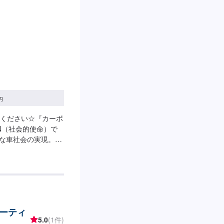
円
ください☆『カーボ
N（社会的使命）で
かな車社会の実現。確
し車好きにとっては
、これまで培った技
ナンスし続け、豊か
車）の普及にも全力で
売、メンテナンス、
き良き車で排出した
ーティ
ロにしていきま
5.0
(1件)
-------【1】オファーにてお問