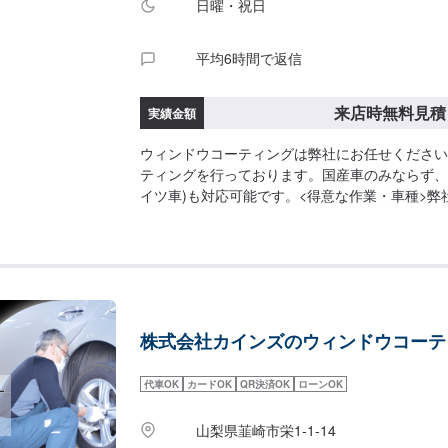
日曜・祝日
平均6時間で返信
来店時無料見積
実績金額
ウィンドウコーティングは弊社にお任せください
ティングを行っております。国産車のみならず、
イツ車)も対応可能です。<得意な作業・車種>弊
ので、車検・点検はもちろん得意としております
ディオ取り付けなどの作業も得意としております
ちしております。カスタム(合法のもの)も自信
問い合わせくださいませ。車種では、国産車、ド
の整備・修理を得意としております。また、電気
も得意としておりますので、弊社にお任せくださ
株式会社カインズのウィンドウコーテ
代車OK
カードOK
QR決済OK
ローンOK
山梨県韮崎市栄1-1-14