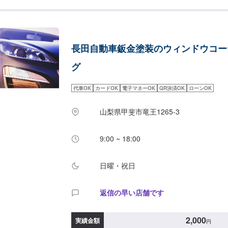
お見積り【3】お見積りにご納得いただければ作
次第納車□代車について□無料の代車ご利用くだ
にご負担頂きます。【定休日・営業時間】定休日
時間：9:00~18:00
長田自動車鈑金塗装のウィンドウコー
グ
代車OK
カードOK
電子マネーOK
QR決済OK
ローンOK
山梨県甲斐市竜王1265-3
9:00 ~ 18:00
日曜・祝日
返信の早い店舗です
2,000
実績金額
円