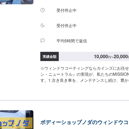
受付停止中
受付停止中
平均5時間で返信
10,000
20,000
実績金額
円
〜
☆ウィンドウコーティングならカインズにお任せ
ン・ニュートラル』の実現が、私たちのMISSIO
す。1.古き良き車を、メンテナンスし続け、豊
かに、二酸化炭素排出量は大きい、古き車。しか
「人生そのもの」ともいえる、良き車。私たちは
術力・経験で、この「古き、良き、車」をメンテ
な車社会に寄与していきます。2.EV（電気自動
取り組みます。電気自動車、電気トライク等の販
開発にも全力で取り組みます。これにより、「古
ボディーショップノダのウィンドウコ
二酸化炭素」をニュートラル＝プラスマイナスゼ
す。-------------------------------------------