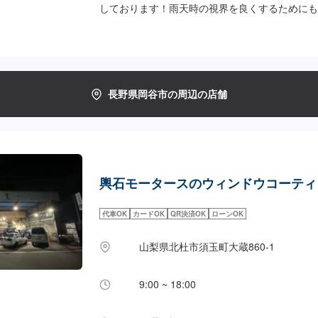
しております！雨天時の視界を良くするためにも
さい！<超撥水ウィンドウコーティング参考価格(1
ト]3,620円（SS・S・Mサイズ）3,850円（L・LL
円（SS・S・Mサイズ）8,800円（L・LLサイ
ーティング(10分〜)>[フロント(全車種)]1,570円[
S・Mサイズ）4,500円（L・LLサイズ）<オプシ
長野県岡谷市の周辺の店舗
取り(15分〜)料金はお問い合わせください。
輿石モータースのウィンドウコーティ
代車OK
カードOK
QR決済OK
ローンOK
山梨県北杜市須玉町大蔵860-1
9:00 ~ 18:00