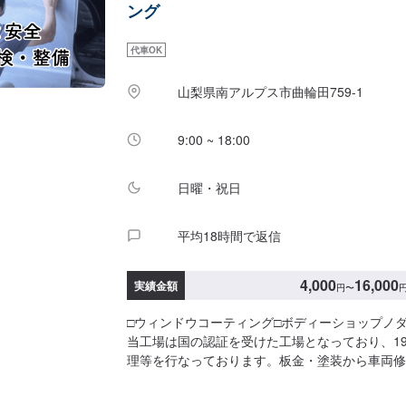
ング
い合わせ【2】お見積り【3】お見積りにご納得
【4】仕上がり次第納車☆代車について☆代車は
代車OK
ります。※燃料代はお客様にご負担いただきます
間】定休日：火曜日、祝日営業時間：9:00~18:0
山梨県南アルプス市曲輪田759-1
9:00 ~ 18:00
日曜・祝日
平均18時間で返信
4,000
16,000
実績金額
円
〜
□ウィンドウコーティング□ボディーショップノ
当工場は国の認証を受けた工場となっており、19
理等を行なっております。板金・塗装から車両修
ことなら何でも承っております！お気軽にご相談ください！
---------------------------------------【