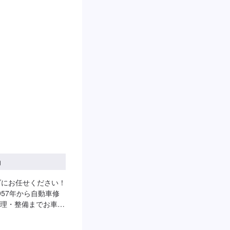
いただければ作業開始
無料でご用意してお
。【定休日・営業時
0
円
ダにお任せください！
57年から自動車修
理・整備までお車の
-----------
1】オファーにてお問い合わせ【2】