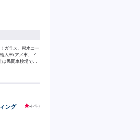
！ガラス、撥水コー
輸入車(アメ車、ド
社は民間車検場です
。また、ナビやオー
ので、ご予約をお待
を持っております。お
イツ車、アメリカ車
自動車に関する作業
い。
ィング
-
(-件)