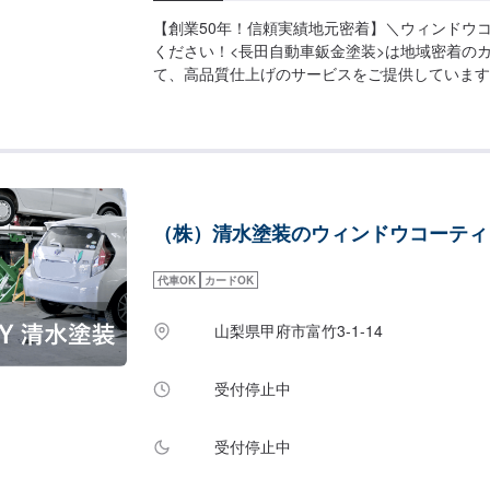
【創業50年！信頼実績地元密着】＼ウィンドウ
ください！<長田自動車鈑金塗装>は地域密着の
て、高品質仕上げのサービスをご提供しています
能！BMWの多数実績があります！修理方法や納
のご要望にできるだけ対応させていただきますの
ください！------------------------------------------
にてお問い合わせ【2】お見積り【3】お見積り
作業開始【4】仕上がり次第納車【代車】お車を
は、代車を無料にて貸し出しております。※燃料
（株）清水塗装のウィンドウコーティ
いております。【部品について】新品・中古パー
す！オファーにて、お写真や詳細情報をお送りく
ずご確認ください）】※輸入車の対応も可能です
代車OK
カードOK
の発注が必要になります。部品の輸入が必要にな
でのお日にちがかかるため、納車までお時間をい
山梨県甲府市富竹3-1-14
や状態などにより納車時期が異なり、内容によっ
に沿えない場合もございます。※内容などにより
受付停止中
出来かねる場合もございます。予めご了承くださ
時間】定休日：日曜日営業時間：9:00~18:00
受付停止中