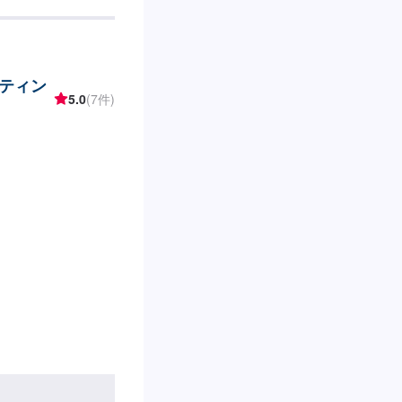
業開始【4】仕上がり
さい。燃料代はお客様
：日曜日、祝日営業
ティン
5.0
(7件)