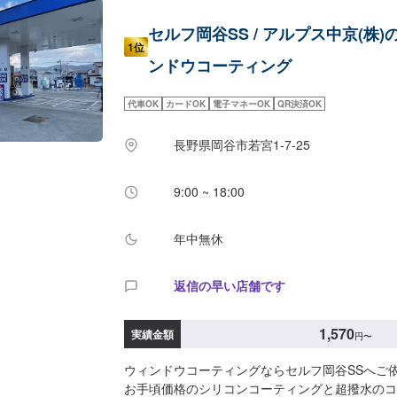
セルフ岡谷SS / アルプス中京(株)
1位
ンドウコーティング
代車OK
カードOK
電子マネーOK
QR決済OK
長野県岡谷市若宮1-7-25
9:00 ~ 18:00
年中無休
返信の早い店舗です
1,570
実績金額
円
〜
ウィンドウコーティングならセルフ岡谷SSへご
お手頃価格のシリコンコーティングと超撥水のコ