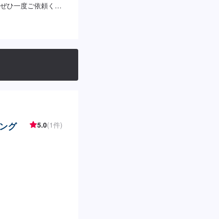
ぜひ一度ご依頼くだ
5分〜)>[フロン
サイズ）[全面]8,030
ズ）<シリコンガラスコ
全面]3,980円（SS・
ョンメニュー>⚪︎油膜
ング
5.0
(1件)