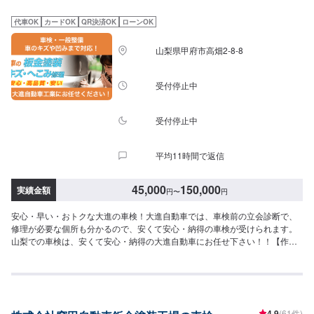
【1】オファーにてお問い合わせ【2】お見積り【3】お見積りにご納得いた
だければ作業開始【4】仕上がり次第納車---------代車について---------修理・メ
代車OK
カードOK
QR決済OK
ローンOK
ンテナンス期間中は代車を無料で手配しております。※ガソリン代はお客様に
ご負担いただいております。---------注意---------※写真は見本です。※状態や車
山梨県甲府市高畑2-8-8
種などにより、金額・納車時期が変わりますので、予めご了承ください。
【定休日・営業時間】定休日：日曜日、祝日営業時間：10:00~19:00
受付停止中
受付停止中
平均11時間で返信
45,000
150,000
実績金額
円
〜
円
安心・早い・おトクな大進の車検！大進自動車では、車検前の立会診断で、
修理が必要な個所も分かるので、安くて安心・納得の車検が受けられます。
山梨での車検は、安くて安心・納得の大進自動車にお任せ下さい！！【作業
実績】スズキワゴンR86,800円日産エクストレイル117,200円【1】オファー
にてお問い合わせ【2】お見積り【3】お見積りにご納得いただければ作業開
始【4】仕上がり次第納車【はじめてでも安心、丁寧な車検を】◾車検見積時
はその場で立会い診断。修理の判断を、全てお客様にお尋ねしながら見積す
るので安心。料金も格安で明瞭です！◾車検は、合計金額で！車検は「合計の
4.9
(61件)