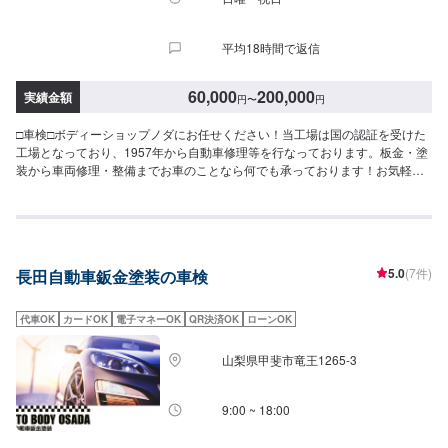
平均18時間で返信
60,000
200,000
実績金額
円
〜
円
□車検□ボディーショップノダにお任せください！当工場は国の認証を受けた
工場となっており、1957年から自動車修理等を行なっております。板金・塗
装から車両修理・整備までお車のことなら何でも承っております！お気軽に
ご相談ください！--------------------------------------------------【1】オファーにてお
問い合わせ【2】お見積り【3】お見積りにご納得いただければ作業開始
【4】仕上がり次第納車□代車について□無料の代車ご利用ください。燃料代
はお客様にご負担頂きます。【定休日・営業時間】定休日：日曜日、祝日営
業時間：9:00~18:00
5.0
(7件)
長田自動車鈑金塗装の車検
代車OK
カードOK
電子マネーOK
QR決済OK
ローンOK
山梨県甲斐市竜王1265-3
9:00 ~ 18:00