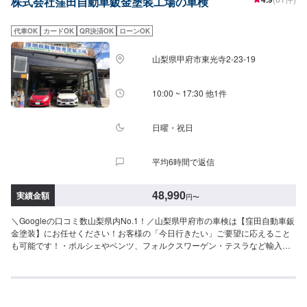
株式会社窪田自動車鈑金塗装工場の車検
お支払い金額」で比べると、ダントツにおトクです。山梨県内には、一見安
く見えるけれどトータルで高額になるケースがよくあります。◾車検はプロの
品質で！カーコン車検の整ったシステムと、技術プロ集団が行う車検は山梨
代車OK
カードOK
QR決済OK
ローンOK
県内のお客様にご満足いただいております。さらなる革新をしていきます。
【注意】別途追加整備の場合は、お見積りの上ご提案いたします。【車検時
山梨県甲府市東光寺2-23-19
にご用意いただくもの】1.上記金額（整備料金は別途）、2.車検証、3.自賠責
保険証、4．自動車納税証明書、5．認印上記車検金額は輸入車・法人車・事
業用車（トラック等）を除きます。4WD・1BOX・RV車・ミニバンの車検の
10:00 ~ 17:30 他1件
場合、別途料金を頂く場合があります。同一車種でも重量により重量税の金
額が異なる場合がありますので、車検証をご確認ください。損傷の激しい車
はお引き受けできない場合があります。違法改造車の車検はお引き受けでき
日曜・祝日
ません。【定休日・営業時間】定休日：火曜日営業時間：9:00~19:00
平均6時間で返信
48,990
実績金額
円
〜
＼Googleの口コミ数山梨県内No.1！／山梨県甲府市の車検は【窪田自動車鈑
金塗装】にお任せください！お客様の「今日行きたい」ご要望に応えること
も可能です！・ポルシェやベンツ、フォルクスワーゲン・テスラなど輸入車
対応も豊富です・県外からのお客さまも多くご対応しております！◆費用：
48,950円～◆所要時間：1日～当店では整備費用をわかりやすくご説明し、
納得の行く整備を行っていけるよう心がけております。また、スタッフの知
識・技術の教育にも力を入れておりますので、お客様の疑問や不安にご納得
いただくまでご説明いたします。ぜひお客様の大切なお車を私たちにお任せ