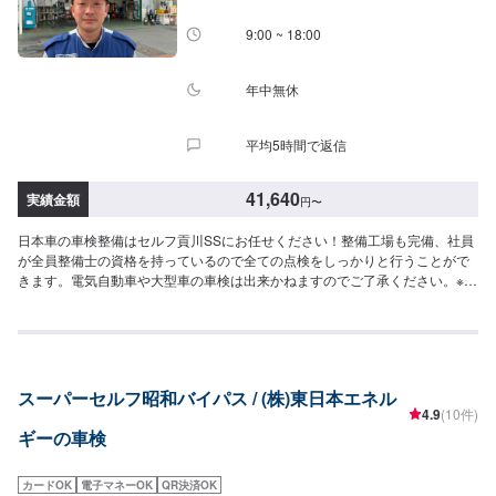
時間】定休日：日曜日営業時間：9:00~18:00
9:00 ~ 18:00
年中無休
平均5時間で返信
41,640
実績金額
円
〜
日本車の車検整備はセルフ貢川SSにお任せください！整備工場も完備、社員
が全員整備士の資格を持っているので全ての点検をしっかりと行うことがで
きます。電気自動車や大型車の車検は出来かねますのでご了承ください。※本
ページからの予約は車検見積のご予約です。<店舗の特徴>当店は年中無休で
営業をしておりますので日曜、祝日のご依頼もお待ちしております！夜も19
時まで営業しておりますのでお気軽にご予約ください！二級整備士が1名、三
級整備士が2名おります。電気自動車、大型車の対応は出来かねますのでご了
承ください。当店はガソリンスタンドですので給油はもちろん、車検、タイ
スーパーセルフ昭和バイパス / (株)東日本エネル
ヤ交換、オイル交換等、お車のメンテナンスもお任せください！
4.9
(10件)
ギーの車検
カードOK
電子マネーOK
QR決済OK