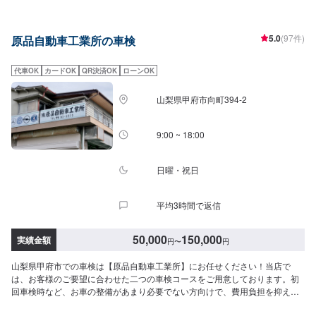
へこみ、クリア剥げを鈑金で修理いたします。-----------------------------------------
---------【1】オファーにてお問い合わせ【2】お見積り【3】お見積りにご納
得いただければ作業開始【4】仕上がり次第納車◯代車について◯代車無料貸
5.0
(97件)
原品自動車工業所の車検
出しております。作業中は代車をご利用ください。燃料代はお客様にご負担
頂いております。【定休日・営業時間】定休日：日曜日、祝日営業時間：
9:00~18:00
代車OK
カードOK
QR決済OK
ローンOK
山梨県甲府市向町394-2
9:00 ~ 18:00
日曜・祝日
平均3時間で返信
50,000
150,000
実績金額
円
〜
円
山梨県甲府市での車検は【原品自動車工業所】にお任せください！当店で
は、お客様のご要望に合わせた二つの車検コースをご用意しております。初
回車検時など、お車の整備があまり必要でない方向けで、費用負担を抑えら
れる「スリムコース」。お車を長持ちさせたい方には「スタンダードコー