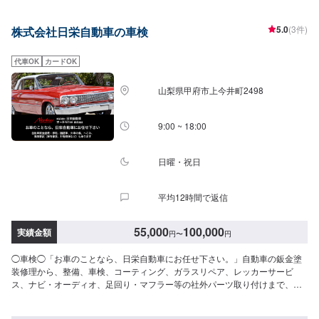
合の料金になります。※交換や修理箇所がある場合、別途料金が発生します。
【作業実績】三菱パジェロミニ51,311円-------------------------------------------------
5.0
(3件)
株式会社日栄自動車の車検
-【1】オファーにてお問い合わせ【2】お見積り【3】お見積りにご納得いた
だければ作業開始【4】仕上がり次第納車-----納期について-----納期は2～3日
で納車となります。納期は前後する場合がございます。予め、ご了承くださ
代車OK
カードOK
い。-----代車について-----無料の代車をご用意しています。お車の作業中は代
車をご利用ください。※代車の燃料代はお客様にご負担いただいておりま
山梨県甲府市上今井町2498
す。-----ご来店時の注意、受付方法-----県道22号から青葉町交差点を南に曲が
り、200ｍ直進その後右折すると前方右側20ｍの位置にございます。入庫の
際はお気をつけてお越しください。駐車スペースは事務所前の空いているス
9:00 ~ 18:00
ペースに駐車してください。受付はスタッフへ「メンテモで予約しました」
とお伝えください。ご案内いたします。【定休日・営業時間】定休日：祝日
営業時間：8:30~19:00
日曜・祝日
平均12時間で返信
55,000
100,000
実績金額
円
〜
円
◯車検◯「お車のことなら、日栄自動車にお任せ下さい。」自動車の鈑金塗
装修理から、整備、車検、コーティング、ガラスリペア、レッカーサービ
ス、ナビ・オーディオ、足回り・マフラー等の社外パーツ取り付けまで、自
動車の事は何でもお任せ下さい！自動車鈑金塗装・修理、国産車、外車の
傷、へこみ、保険事故（車両保険、対物保険など）も承ります。こすり傷、