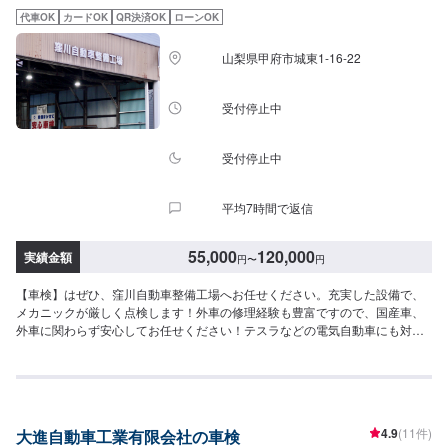
いただいております。-----ご来店時の注意、受付方法-----県道3号線、流通セ
代車OK
カードOK
QR決済OK
ローンOK
ンター北の信号を釜無川方面に曲がり、600ｍほど進んだ左手にあります。
入庫の際はお気をつけてお越しください。駐車スペースは事務所前の空いて
山梨県甲府市城東1-16-22
いるスペースに駐車してください。受付はスタッフへ「メンテモで予約しま
した」とお伝えください。ご案内いたします。【定休日・営業時間】定休
日：水曜日営業時間：8:30~18:30
受付停止中
受付停止中
平均7時間で返信
55,000
120,000
実績金額
円
〜
円
【車検】はぜひ、窪川自動車整備工場へお任せください。充実した設備で、
メカニックが厳しく点検します！外車の修理経験も豊富ですので、国産車、
外車に関わらず安心してお任せください！テスラなどの電気自動車にも対応
しています！【作業実績】トヨタ86112,000円BMWミニクラブマン45,590円
<当社の特徴>◾自社工場の充実設備とメカニックの確かな技術で、お車をしっ
かり点検・整備！◾自動車整備士資格の最高峰！【国家1級小型自動車整備士
のいるお店】◾甲府市の老舗自動車整備工場！どんなことでもご相談下さい！
＜お客様のご予算やご希望の時間に応じて、プランをご提案！＞★お安く済
4.9
(11件)
大進自動車工業有限会社の車検
ませたい…★お時間があまり取れない…などのご相談もお気軽にどうぞ！