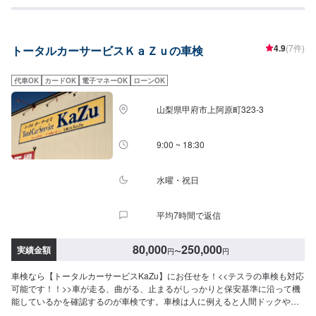
ス」。お車の状態に合わせて最適なコースをご案内します。お見積もりは無
料です。お客様と一緒にお車の状態を確認する「立ち合い見積もり」も行っ
ておりますので、お気軽にご相談ください。--------------------【スタンダードコ
ース車検費用】●軽自動車：51,640‬円～●車両重量1,000kgまで：61,550‬円～
4.9
(7件)
トータルカーサービスＫａＺｕの車検
●車両重量1,001～1,500kg：69,750円～●車両重量1,501～2,000kg：78,050
円～●車両重量1,501～2,000kg：86,150‬円～【スリムコース車検費用】●軽自
動車：45,040円～●車両重量1,000kgまで：54,950円～●車両重量1,001～
代車OK
カードOK
電子マネーOK
ローンOK
1,500kg：63,150円～●車両重量1,501～2,000kg：71,350円～●車両重量
1,501～2,000kg：79,350円～◆スタンダードコースに含まれる内容・下廻り
山梨県甲府市上阿原町323-3
洗車、下廻りサビ止め塗装、バッテリー液、冷却水、ウォッシャー液補充、
洗車（室内外）・交換作業1年保証（走行状況により対象外となることがござ
います。）--------------------【1】オファーにてお問い合わせ【2】お見積り
9:00 ~ 18:30
【3】お見積りにご納得いただければ作業開始【4】仕上がり次第納車参考金
額(工賃)・ホンダN-BOXスリムコース18,000円スタンダードコース25,300
円・トヨタアクアスリムコース18,000円スタンダードコース25,300円・トヨ
水曜・祝日
タアルファードスリムコース18,000円スタンダードコース25,300円・メルセ
デスC180スリムコース18,000円スタンダードコース25,300円※金額は変動す
平均7時間で返信
る可能性があります。【作業実績】ホンダフィット97,000円トヨタヴェルフ
ァイア121,000円トヨタベルタ86,940円スズキジムニー106,120円《代車につ
いて》●代車の貸し出し有り福祉車両の代車もございますので、福祉車両をご
80,000
250,000
実績金額
円
〜
円
希望の場合はお申し付けください。《注意》注意事項（両コース共通）※車検
の満了日から1ヶ月前より受け付けることができます。※車種やグレード等に
車検なら【トータルカーサービスKaZu】にお任せを！<<テスラの車検も対応
より、上記の金額が該当するとは限りません。まずはお問い合わせのうえ、
可能です！！>>車が走る、曲がる、止まるがしっかりと保安基準に沿って機
ご確認いただくことをおすすめいたします。※普通車の印紙代は、5ナンバー
能しているかを確認するのが車検です。車検は人に例えると人間ドックや健
の料金です。3ナンバーは+100円となります。※部品代金、追加整備代金は別
康診断と同じです基本年齢の高い方が料金の発生する率は高くなります。し