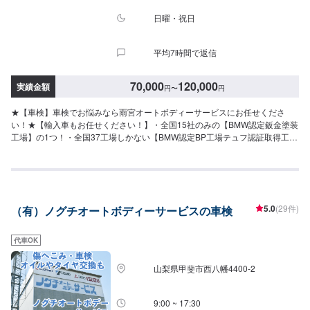
ご希望の場合には、車種・車検証などのお写真をお送りいただき、オファー
備考欄にて事前にお伝えいただきますとスムーズです。よろしくお願いいた
日曜・祝日
します。【注意（必ずご確認ください）】※輸入車の対応も可能ですが状態に
より、部品の発注が必要になります。部品の輸入が必要になる場合には、到
平均7時間で返信
着までのお日にちがかかるため、納車までお時間をいただきます。※車種や状
態などにより納車時期が異なり、内容によってはお客様のご希望に沿えない
場合もございます。※内容などにより、代車の貸し出しが出来かねる場合もご
70,000
120,000
実績金額
円
〜
円
ざいます。予めご了承ください。【定休日・営業時間】定休日：日曜日営業
時間：9:00~18:00
★【車検】車検でお悩みなら雨宮オートボディーサービスにお任せくださ
い！★【輸入車もお任せください！】・全国15社のみの【BMW認定鈑金塗装
工場】の1つ！・全国37工場しかない【BMW認定BP工場テュフ認証取得工
場】テュフ認証とは、ドイツのテュフラインランドが行っている「最新かつ
高い品質の修理を行える工場」の証です。・【ミニ甲府・山梨BMW・
YANASE指定工場】雨宮オートボディーサービスは創業60年の確かな実績と
プロの技術でお客様をお待ちしています。-----------------------------------------------
---【1】オファーにてお問い合わせ【2】お見積り【3】お見積りにご納得い
5.0
(29件)
（有）ノグチオートボディーサービスの車検
ただければ作業開始【4】仕上がり次第納車★【持ち込みパーツでの修理も可
能です！】中古パーツなどの持ち込みも可能です。オファーにて写真や詳細
をご入力いただきますとスムーズです。部品やパーツなど販売も可能！部品
代車OK
購入をご希望の方は、オファーにて事前にご連絡いただきますとスムーズで
す。★【代車について】代車の無料貸し出し可能です。※ガソリン代はお客様
山梨県甲斐市西八幡4400-2
にご負担頂いております。予めご了承ください。【定休日・営業時間】定休
日：日曜日、祝日、第一土曜日営業時間：8:00~17:30
9:00 ~ 17:30