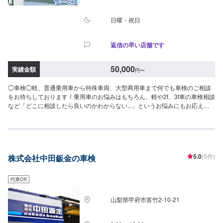
日曜・祝日
返信の早い店舗です
50,000
実績金額
円
〜
◯車検◯軽、普通乗用車から特殊車両、大型商用車まで何でも車検のご相談
をお待ちしております！乗用車のお悩みはもちろん、軽や2t、3t車の車検相談
など「どこに相談したら良いのかわからない...」というお悩みにもお応えし
ます！<<参考金額(点検基本料金)>>・ホンダN-BOX15,000円・トヨタアクア
18,000円・トヨタアルファード20,000円・メルセデスC18030,000円※金額は
変動する可能性があります。--------------------------------------------------【1】オフ
ァーにてお問い合わせ【2】お見積り【3】お見積りにご納得いただければ作
業開始【4】仕上がり次第納車◯パーツのお持ち込みについて◯新品・中古パ
5.0
(5件)
株式会社中田鈑金の車検
ーツのお持ち込み可能ですオファーにて詳細をお送り頂きますようお願い致
します。◯代車について◯無料の代車ございます。作業中は代車をご利用く
ださい。燃料代はお客様にご負担いただいております。【定休日・営業時
代車OK
間】定休日：日曜日、祝日、第二土曜日営業時間：9:00~18:00
山梨県甲府市富竹2-10-21