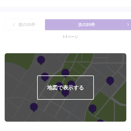
途料金になります。※初年度登録から13年、18年経過した自動車の重量税は
かし健康診断をマメに受けない日常を考えると、料金よりも診療内容が重要
上記の金額と異なります。※上記の重量税・自賠責は「24ヶ月」の場合の料
です。⚫こだわり（安心の裏付）お客様の希望により、24ヶ月点検保証付き
金です。※車検基本料には、24ヶ月点検料・検査代行料・検査書類作成料が
のパーフェクト車検コースから値段でお得なセーフティー車検コースの2コー
含まれます。※違法改造車の車検には対応できません。※現金以外のお支払い
スからお選びいただけます。但し、いくら値段的にお得にしたくても、走る
の場合は、公的費用（重量税・自賠責・印紙代）に手数料が加算されます。
前の
20
件
次の
20
件
曲がる止まるといった車を運転する上で命に直接関係する箇所に関してはこ
【定休日・営業時間】定休日：日曜日、祝日、第三土曜日営業時間：
ちらの判断で部品交換等やらせてもらいます。分からないこと、お悩みがあ
9:00~18:00
ればぜひご相談下さい！------------------------------------------------------------【1】オ
1
/
1
ページ
ファーにてお問い合わせ【2】お見積り【3】お見積りにご納得いただければ
作業開始【4】仕上がり次第納車⚫業務内容自動車鈑金(板金)塗装/新車・中古
車販売/車検/一般整備/自動車保険/ボディガラスコーティング/カメラレーダー
のキャリブレーション/エーミング調整⚫アフターフォローサービスも充実修
理や車検整備などのアフターフォローだけではなく普段のカーメンテナンス
もKaZuは充実しています。ちょっとお出かけ前の日常点検から洗車までお気
軽にご相談ください。お客様のお車の安全安心のお手伝いをスタッフ一同誠
心誠意努めてまいります。是非ご利用ください。⚫代車・洗車サービスにつ
いて無料代車をご用意しております。※ガソリン代はお客様にご負担頂いてお
地図で表示する
ります。入庫されたお客様全員に通常3,000円ほどの洗車を【無料サービス】
しております。汚れがつきにくく、お客様の愛車のきれいを長く保ちます。
【定休日・営業時間】定休日：水曜日、祝日営業時間：9:00~18:30