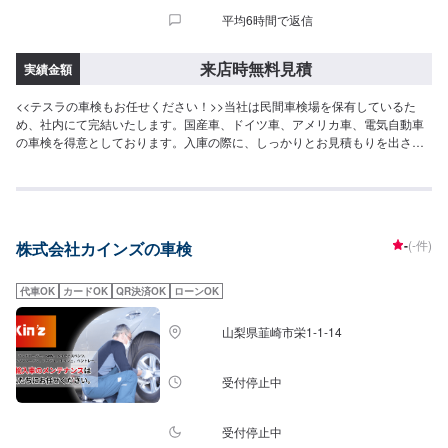
平均6時間で返信
来店時無料見積
実績金額
<<テスラの車検もお任せください！>>当社は民間車検場を保有しているた
め、社内にて完結いたします。国産車、ドイツ車、アメリカ車、電気自動車
の車検を得意としております。入庫の際に、しっかりとお見積もりを出させ
て頂きますのでご安心ください。無料の代車もお出しいたしますのでご安心
ください！<当社は民間車検工場です>弊社は指定工場(民間車検場)ですの
で、土曜日でも車検が可能です！また、自動車検査員が3名おりますので、車
検の際は手厚い対応が可能です。<得意な作業・車種>弊社は民間車検場です
ので、車検はもちろん得意としております。また、ナビやオーディオ取り付
-
(-件)
株式会社カインズの車検
けなどの作業も得意としておりますので、ご予約をお待ちしております。カ
スタム(合法のもの)も自信を持っております。お問い合わせくださいませ。
代車OK
カードOK
QR決済OK
ローンOK
山梨県韮崎市栄1-1-14
受付停止中
受付停止中