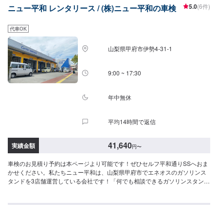
5.0
(6件)
ニュー平和 レンタリース / (株)ニュー平和の車検
くださいませ。【1】このページより来店予約【2】現車確認の上でお見積り
【3】お見積りにご納得いただければ作業開始【4】仕上がり次第納車《納期
について》1日〜※状態などにより納期が異なります。詳細はお問い合わせく
代車OK
ださいませ。《代車について》修理・メンテナンス期間中は代車を無料で手
配しております。※ガソリン代はお客様にご負担いただきます。【定休日・営
山梨県甲府市伊勢4-31-1
業時間】定休日：日曜日、祝日営業時間：9:00~18:00
9:00 ~ 17:30
年中無休
平均14時間で返信
41,640
実績金額
円
〜
車検のお見積り予約は本ページより可能です！ぜひセルフ平和通りSSへおま
かせください。私たちニュー平和は、山梨県甲府市でエネオスのガソリンス
タンドを3店舗運営している会社です！「何でも相談できるガソリンスタン
ド」をキャッチフレーズに掲げています！ガソリンスタンドの他、自動車整
備工場や鈑金塗装工場を併設し、地域に密着した事業を展開しております！
エリアトップクラスの実績を強みに、さらなるサービス品質向上を目指して
おります！