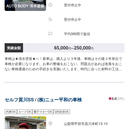
受付停止中
受付停止中
平均3時間で返信
65,000
250,000
実績金額
円
〜
円
車検は★清水塗装★へ！新車は、購入より３年後、車検はその後２年単位で
車検が必要になります。お車の整備をおこない、問題点があれば改善をおこ
ない車検通過のための手続きを実施いたします。時代に合った材料や工法な
どを日々研究しています。お客様に安心、安全、信頼を与えられ、かつ環境
問題にも真剣に取り組んでいます。人にもお車にも地球にもやさしい工場を
目指しています。------------------------------【1】オファーにてお問い合わせ
【2】お見積り【3】お見積りにご納得いただければ作業開始【4】仕上がり
次第納車◆◆◆◆ご来店・受付◆◆◆◆工場内のスタッフに「メンテモで予
5.0
(5件)
セルフ貢川SS / (株)ニュー平和の車検
約」とお伝えください。また、お名前を併せてお伝えいただければ、スムー
ズにご案内が可能です。◇◇◇◇代車について◇◇◇◇・車両タイプ別に代
車を12台保有し修理のご依頼のお客様に無料で貸出しています。※ガソリン
代車OK
カードOK
電子マネーOK
QR決済OK
代はお客様にご負担頂いております。予めご了承ください。◆◆◆◆注意
◆◆◆◆◆※写真は見本です。状態や車種などにより金額が変わりますので、
山梨県甲府市貢川本町13-10
予めご了承ください。☆☆ご予約お待ちしております！☆☆【定休日・営業