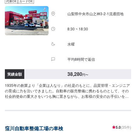
代車OK
カードOK
険：17,650円重量税：32,800円印紙代：2,300円--------------------------------------
--合計：63,750円
山梨県中央市山之神3-2-1流通団地
8:30 ~ 18:30
水曜
平均8時間で返信
38,280
実績金額
円
〜
1935年の創業より「企業は人なり」の社是のもとに、品質管理・エンジニア
の育成に力を注いできました。自動車の販売整備に携わるものとして、その
社会的使命の重大さをいつも胸に置きながら、お客様の安全のお手伝いをさ
せていただいております！--------------------------------------------------【1】オファ
ーにてお問い合わせ【2】お見積り【3】お見積りにご納得いただければ作業
開始【4】仕上がり次第納車-----納期について-----納期は通常2日～3日程度で
納車となります。納期は前後する場合がございます。予め、ご了承くださ
い。-----パーツ持ち込みについて-----パーツの持ち込み可能です。オファーに
5.0
(35件)
窪川自動車整備工場の車検
て詳細をお願い致します。-----代車について-----無料の代車をご用意していま
す。お車の作業中は代車をご利用ください。※代車の燃料代はお客様にご負担