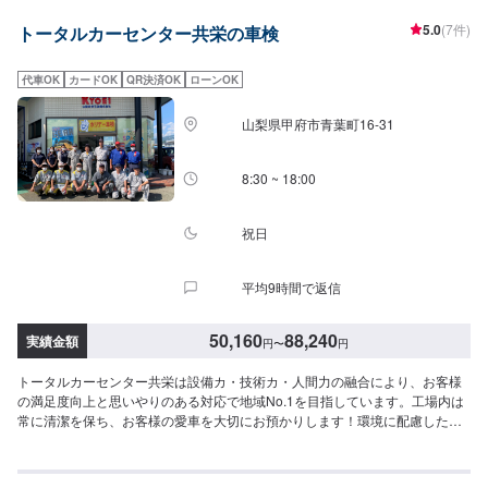
5.0
(7件)
トータルカーセンター共栄の車検
代車OK
カードOK
QR決済OK
ローンOK
山梨県甲府市青葉町16-31
8:30 ~ 18:00
祝日
平均9時間で返信
50,160
88,240
実績金額
円
〜
円
トータルカーセンター共栄は設備カ・技術カ・人間力の融合により、お客様
の満足度向上と思いやりのある対応で地域No.1を目指しています。工場内は
常に清潔を保ち、お客様の愛車を大切にお預かりします！環境に配慮した塗
装室、フレーム修正機でミリ単位まで修理が可能になっています。さらには
低電圧取扱者(電気工事のプロフェッショナル)のいる工場ですので、ハイブリ
ッド車の修理もお任せください！※金額の目安は、ホリデー車検を利用した場