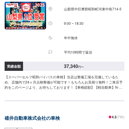
山梨県中巨摩郡昭和町河東中島714-5
9:00 ~ 18:30
年中無休
平均10時間で返信
37,340
実績金額
円
〜
【スーパーセルフ昭和バイパスの車検】当店は整備工場を完備しているた
め、店舗内で24ヶ月点検整備が可能です！もちろんお見積り無料！ご来店予
約をこのページより、お待ちしております！【車検総額】【軽自動車】N-
BOX,ハスラー,ekワゴン等車検基本料：11,000円自賠責保険：17,540円重量
税：6,600円印紙代：2,200円----------------------------------------合計：37,340円
【小型自動車】ヴィッツ,マーチ等(1.0t以下)車検基本料：11,000円自賠責保
険：17,650円重量税：16,400円印紙代：2,200円--------------------------------------
--合計：47,250円【中型自動車】ノート,カローラ,アクセラ,ヤリス等(1.0t-1.5t
4.5
(7件)
碓井自動車株式会社の車検
以下)車検基本料：11,000円自賠責保険：17,650円重量税：24,600円印紙
代：2,200円----------------------------------------合計：55,450円【大型自動車】オ
デッセイ,セレナ,クラウン等(1.5t-2.0t以下)車検基本料：11,000円自賠責保