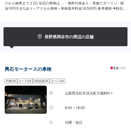
りから納車まで２日)-当店の車検は…-・無料代車あり・実施でガソリン・軽
油10円引き/Lあり＜アクセル車検＞車検基本料金16,500円-参考価格-⚫︎軽自動
車（660cc未満）>N-WGN・ムーブ等車検基本料＋法定費用合計＋保険基準
確認検査料(16,500円＋26,340円＋5,500円)→【48,340円】⚫︎小型乗用車（〜
1.0t）>スイフト・ブーン等車検基本料＋法定費用合計＋保険基準確認検査料
(16,500円＋36,250円＋5,500円)→【58,250円】⚫︎中型乗用車（1.0t〜1.5t）>
カローラ・シビック等車検基本料＋法定費用合計＋保険基準確認検査料
長野県岡谷市の周辺の店舗
(16,500円＋44,550円＋5,500円)→【66,450円】⚫︎大型乗用車（1.5t〜2.0t）>
クラウン・CX-5等車検基本料＋法定費用合計＋保険基準確認検査料(16,500
円＋52,750円＋5,500円)→【74,750円】[注意]・輸入車はお断りさせていた
だきます。・ダブルタイヤの車両は別途11,000円かかります。・3ナンバー
車の印紙代は100円増し。・お客様のご依頼による整備・不具合整備は別料
金となります。・電気自動車および一部ハイブリッド車や天然ガス社は重量
5.0
(1件)
輿石モータースの車検
税が安くなります。
代車OK
カードOK
QR決済OK
ローンOK
山梨県北杜市須玉町大蔵860-1
9:00 ~ 18:00
日曜・祝日