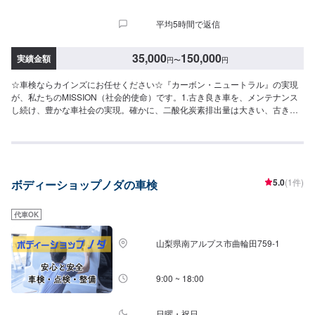
平均5時間で返信
35,000
150,000
実績金額
円
〜
円
☆車検ならカインズにお任せください☆『カーボン・ニュートラル』の実現
が、私たちのMISSION（社会的使命）です。1.古き良き車を、メンテナンス
し続け、豊かな車社会の実現。確かに、二酸化炭素排出量は大きい、古き
車。しかし車好きにとっては「人生そのもの」ともいえる、良き車。私たち
は、これまで培った技術力・経験で、この「古き、良き、車」をメンテナン
スし続け、豊かな車社会に寄与していきます。2.EV（電気自動車）の普及に
も全力で取り組みます。電気自動車、電気トライク等の販売、メンテナン
ス、開発にも全力で取り組みます。これにより、「古き良き車で排出した二
5.0
(1件)
ボディーショップノダの車検
酸化炭素」をニュートラル＝プラスマイナスゼロにしていきます。--------------
------------------------------------【1】オファーにてお問い合わせ【2】お見積り
【3】お見積りにご納得いただければ作業開始【4】仕上がり次第納車☆代車
代車OK
について☆代車は無料でご用意しております。※燃料代はお客様にご負担いた
だきます。【定休日・営業時間】定休日：火曜日、祝日営業時間：
山梨県南アルプス市曲輪田759-1
9:00~18:00
9:00 ~ 18:00
日曜・祝日