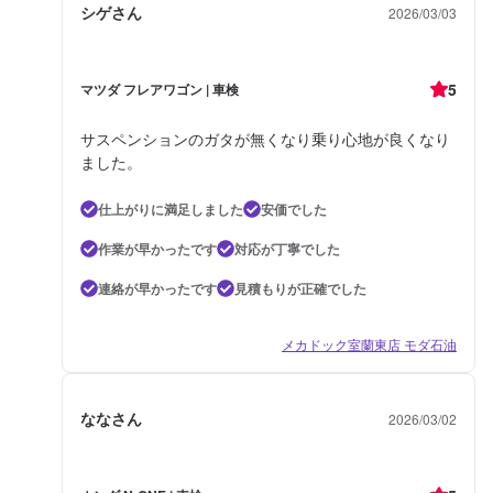
シゲさん
2026/03/03
5
マツダ フレアワゴン | 車検
サスペンションのガタが無くなり乗り心地が良くなり
ました。
仕上がりに満足しました
安価でした
作業が早かったです
対応が丁寧でした
連絡が早かったです
見積もりが正確でした
メカドック室蘭東店 モダ石油
ななさん
2026/03/02