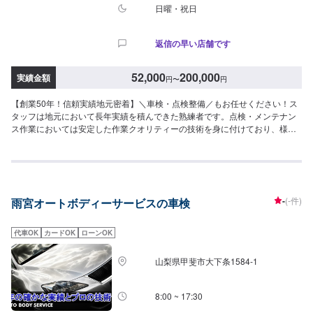
日曜・祝日
返信の早い店舗です
52,000
200,000
実績金額
円
〜
円
【創業50年！信頼実績地元密着】＼車検・点検整備／もお任せください！ス
タッフは地元において長年実績を積んできた熟練者です。点検・メンテナン
ス作業においては安定した作業クオリティーの技術を身に付けており、様々
な車種に対して臨機応変に対応いたします。<長田自動車鈑金塗装>は地域密
着のカーリペア専門店として、高品質仕上げのサービスをご提供していま
す。輸入車の対応も可能！BMWの多数実績があります！修理方法や納車時期
など、お客様のご要望にできるだけ対応させていただきますので、お気軽に
ご相談ください！------------------------------------------------------【1】オファーにて
-
(-件)
雨宮オートボディーサービスの車検
お問い合わせ【2】お見積り【3】お見積りにご納得いただければ作業開始
【4】仕上がり次第納車【リサイクルパーツでの修理可能！】パーツ交換の修
理に関しましてはリサイクルパーツをご用意し、可能な限りリーズナブルな
代車OK
カードOK
ローンOK
お値段で対応できるように配慮しています！パーツ交換の修理をご依頼いた
だく際に、お客様のお車の状況を詳しくお聞かせください。※ご用意できない
山梨県甲斐市大下条1584-1
場合もございますので、予めご了承ください【代車】お車をお預かりしてい
る間は、代車を無料にて貸し出しております。※燃料はお客様にご負担頂いて
おります。【部品について】新品・中古パーツの持ち込み可能です！オファ
8:00 ~ 17:30
ーにて、お写真や詳細情報をお送りください。部品販売も可能です！購入を