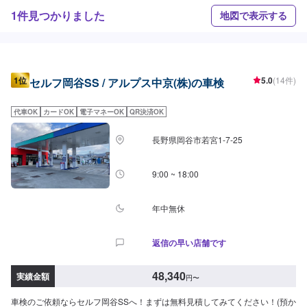
1件見つかりました
地図で表示する
1位
5.0
(14件)
セルフ岡谷SS / アルプス中京(株)の車検
代車OK
カードOK
電子マネーOK
QR決済OK
長野県岡谷市若宮1-7-25
9:00 ~ 18:00
年中無休
返信の早い店舗です
48,340
実績金額
円
〜
車検のご依頼ならセルフ岡谷SSへ！まずは無料見積してみてください！(預か