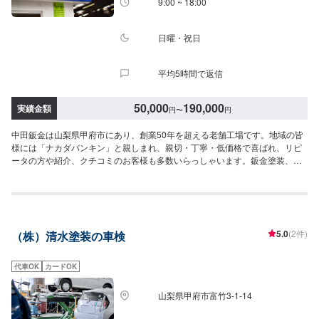
9:00 ~ 18:00
日曜・祝日
平均5時間で返信
50,000
190,000
実績金額
円
〜
円
中田鈑金は山梨県甲府市にあり、創業50年を超える老舗工場です。地域の皆
様には「ナカダバンキン」と親しまれ、親切・丁寧・低価格で喜ばれ、リピ
ータの方や紹介、クチコミのお客様も多数いらっしゃいます。鈑金塗装、整
備、車検など車のことなら何でも当社にお任せください。当社は各ディーラ
ーの提携工場！お客様のニーズに応える安心の仕上がりと品質です。また、
関東陸運局長認証工場ですので安心してご依頼ください【作業実績】トヨタ
アクア71,144円--------------------------------------------------【1】オファーにてお問
い合わせ【2】お見積り【3】お見積りにご納得いただければ作業開始【4】
5.0
(2件)
（株）清水塗装の車検
仕上がり次第納車◯納期について◯通常3～5日程度で納車いたします。※お
車の状態、作業の内容により納期が前後する場合がございます。予め、ご了
承ください。◯代車について◯無料の代車ございます。作業中は代車をご利
代車OK
カードOK
用ください。※燃料代はお客様にご負担いただいております。予めご了承くだ
さい。◯来店時の注意◯お車は、工場内の空いているスペースへ駐車をお願
山梨県甲府市富竹3-1-14
い致します。スタッフへ「メンテモで予約しました」とお伝えください。
【定休日・営業時間】定休日：日曜日、祝日営業時間：9:00~18:00