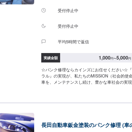
受付停止中
受付停止中
平均5時間で返信
1,000
5,000
実績金額
円
〜
円
☆パンク修理ならカインズにお任せください☆『
ラル』の実現が、私たちのMISSION（社会的使
車を、メンテナンスし続け、豊かな車社会の実現
素排出量は大きい、古き車。しかし車好きにとっ
の」ともいえる、良き車。私たちは、これまで培
で、この「古き、良き、車」をメンテナンスし続
寄与していきます。2.EV（電気自動車）の普及
す。電気自動車、電気トライク等の販売、メンテ
力で取り組みます。これにより、「古き良き車で
長田自動車鈑金塗装のパンク修理 (車
素」をニュートラル＝プラスマイナスゼロにしていきます。
---------------------------------------【