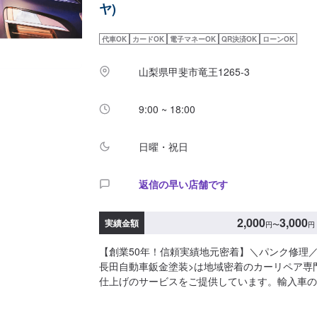
ヤ)
お見積り【3】お見積りにご納得いただければ作
次第納車☆パーツのお持ち込みについて☆新品・
代車OK
カードOK
電子マネーOK
QR決済OK
ローンOK
込み可能ですオファーにて詳細をお送り頂きます
す。☆代車について☆代車は無料でご用意してお
山梨県甲斐市竜王1265-3
お客様にご負担いただきます。【定休日・営業時
日、祝日営業時間：9:00~18:00
9:00 ~ 18:00
日曜・祝日
返信の早い店舗です
2,000
3,000
実績金額
円
〜
円
【創業50年！信頼実績地元密着】＼パンク修理
長田自動車鈑金塗装>は地域密着のカーリペア専
仕上げのサービスをご提供しています。輸入車の
の多数実績があります！修理方法や納車時期など
できるだけ対応させていただきますので、お気軽