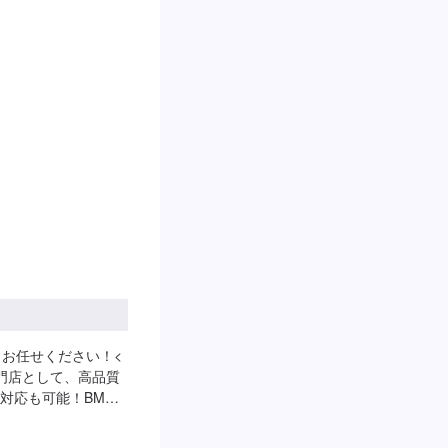
業開始【4】仕上がり
中古パーツのお持ち
ようお願い致しま
ります。※燃料代は
間】定休日：火曜
／お任せください！<
門店として、高品質
対応も可能！BMW
、お客様のご要望に
にご相談くださ