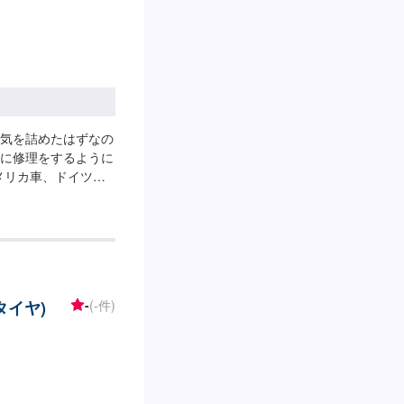
気を詰めたはずなの
に修理をするように
メリカ車、ドイツ車)
ください。<得意な
点検はもちろん得意
けなどの作業も得意
す。カスタム(合法
くださいませ。車種
理を得意としており
タイヤ)
-
(-件)
ておりますので、弊