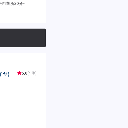
/1箇所20分~
イヤ)
5.0
(1件)