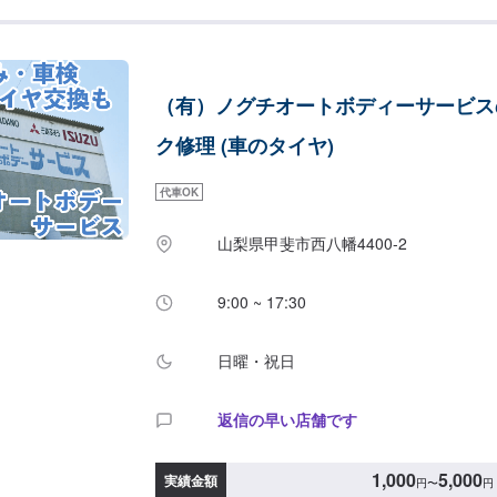
い！---------------------------------------------
問い合わせ【2】お見積り【3】お見積りにご納
始【4】仕上がり次第納車【代車】お車をお預か
車を無料にて貸し出しております。※燃料はお客
（有）ノグチオートボディーサービス
ります。【部品について】部品販売も可能です！
には、車種・車検証などのお写真をお送りいただ
ク修理 (車のタイヤ)
にて事前にお伝えいただきますとスムーズです。
します。【注意（必ずご確認ください）】※輸入
代車OK
が状態により、部品の発注が必要になります。部
る場合には、到着までのお日にちがかかるため、
山梨県甲斐市西八幡4400-2
ただきます。※車種や状態などにより納車時期が
てはお客様のご希望に沿えない場合もございます
り、代車の貸し出しが出来かねる場合もございま
9:00 ~ 17:30
さい。【定休日・営業時間】定休日：日曜日営業時間：
日曜・祝日
返信の早い店舗です
1,000
5,000
実績金額
円
〜
円