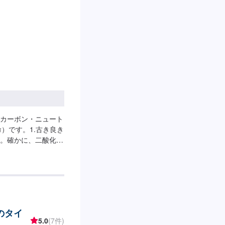
カーボン・ニュート
命）です。1.古き良き
。確かに、二酸化炭
ては「人生そのも
った技術力・経験
け、豊かな車社会に
にも全力で取り組みま
ナンス、開発にも全
排出した二酸化炭
のタイ
-----------
5.0
(7件)
1】オファーにてお問い合わせ【2】