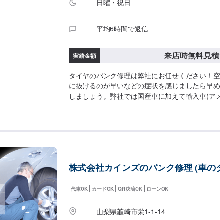
日曜・祝日
平均6時間で返信
来店時無料見積
実績金額
タイヤのパンク修理は弊社にお任せください！空
に抜けるのが早いなどの症状を感じましたら早め
しましょう。弊社では国産車に加えて輸入車(ア
の対応が可能となっていますのでお気軽にご相談
作業・車種>弊社は民間車検場ですので、車検・
としております。また、ナビやオーディオ取り付
としておりますので、ご予約をお待ちしておりま
のもの)も自信を持っております。お問い合わせ
では、国産車、ドイツ車、アメリカ車の整備・修
株式会社カインズのパンク修理 (車の
ます。また、電気自動車に関する作業も得意とし
社にお任せください。
代車OK
カードOK
QR決済OK
ローンOK
山梨県韮崎市栄1-1-14