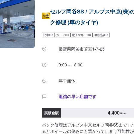
セルフ岡谷SS / アルプス中京(株)
1位
ク修理 (車のタイヤ)
代車OK
カードOK
電子マネーOK
QR決済OK
長野県岡谷市若宮1-7-25
9:00 ~ 18:00
年中無休
返信の早い店舗です
4,400
実績金額
円
〜
パンク修理はアルプス中京セルフ岡谷SSまで！
るとホイールの傷みにも繋がってしまう可能性が