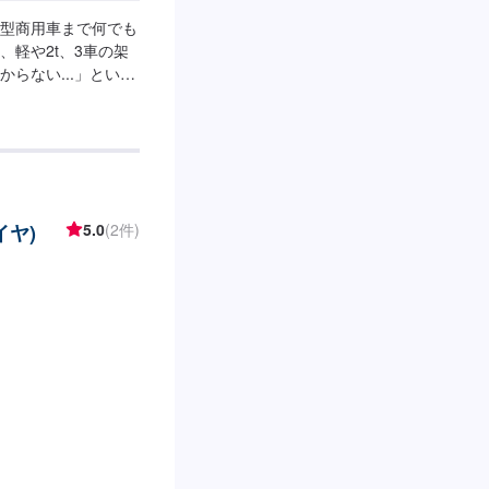
型商用車まで何でも
軽や2t、3車の架
らない...」という
-----------------
【3】お見積りにご納
◯代車について◯無
さい。燃料代はお客
時間】定休日：日曜
イヤ)
5.0
(2件)