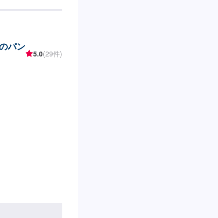
---------【1】オファーにてお
得いただければ作業開
りしている間は、代
様にご負担頂いてお
のパン
購入をご希望の場合
5.0
(29件)
き、オファー備考欄
よろしくお願いいた
車の対応も可能です
品の輸入が必要にな
納車までお時間をい
異なり、内容によっ
。※内容などによ
す。予めご了承くだ
9:00~18:00