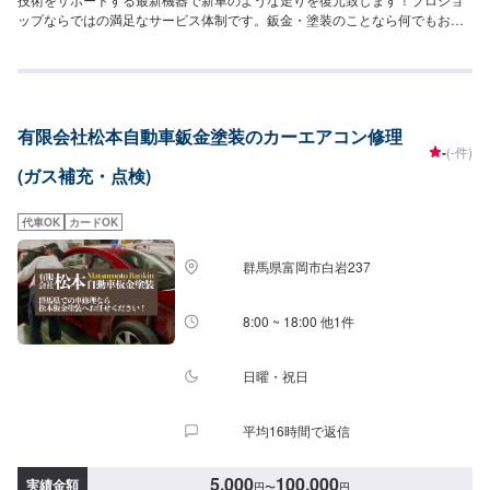
ップならではの満足なサービス体制です。鈑金・塗装のことなら何でもお気
軽にご相談下さい。ご予算に合わせた修理を致します。高い完成度を追及す
る最新の設備環境が整っています。あたなのクルマをご予算に合わせ、より
スピーディに、より完全に仕上げます。--------------------------------------------------
【1】オファーにてお問い合わせ【2】お見積り【3】お見積りにご納得いた
だければ作業開始【4】仕上がり次第納車-----納期について-----納期は要相談
有限会社松本自動車鈑金塗装のカーエアコン修理
となります。納期は前後する場合がございます。予め、ご了承ください。-----
-
(-件)
代車について-----無料の代車をご用意しています。お車の作業中は代車をご利
(ガス補充・点検)
用ください。※代車の燃料代はお客様にご負担いただいております。-----ご来
店時の注意、受付方法-----当工場は上信越道富岡インターチェンジから4km入
庫の際はお気をつけてお越しください。駐車スペースは20台完備しておりま
代車OK
カードOK
す。受付はスタッフへ「メンテモで予約しました」とお伝えください。ご案
内いたします。【定休日・営業時間】定休日：日曜日、祝日営業時間：
群馬県富岡市白岩237
9:30~18:30
8:00 ~ 18:00 他1件
日曜・祝日
平均16時間で返信
5,000
100,000
実績金額
円
〜
円