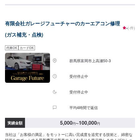
ます。社員一同、お客様の身になり、しっかりしたサービスの提供に自信が
あります。また、お困り事がございましたら、お気軽にお問い合わせくださ
い。------------------------------【1】オファーにてお問い合わせ【2】お見積り
【3】お見積りにご納得いただければ作業開始【4】仕上がり次第納車《パー
有限会社ガレージフューチャーのカーエアコン修理
ツの持ち込み》新品パーツの持ち込み可能！オファーにて、パーツのお写真
-
(-件)
や詳細をお送りください。《代車について》お車をお預かりしている間は、
(ガス補充・点検)
無料の代車貸し出しをご利用ください。※ガソリン代はお客様にご負担頂いて
おります。予めご了承ください。《注意》※写真は見本です。状態や車種など
により金額が変わりますので、予めご了承ください。【定休日・営業時間】
代車OK
カードOK
定休日：土曜日、日曜日、祝日営業時間：8:30~19:00
群馬県富岡市上高瀬50-3
受付停止中
受付停止中
平均4時間で返信
5,000
100,000
実績金額
円
〜
円
当社は「お客様の満足」をモットーに高い完成度を追究する技術と、綿密な
技術をサポートする最新機器で新車のような走りを復元致します！プロショ