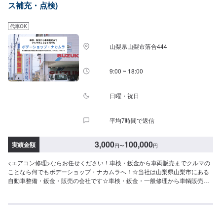
ス補充・点検)
【1】オファーにてお問い合わせ【2】お見積り【3】お見積りにご納得いた
だければ作業開始【4】仕上がり次第納車⚫オファーについて清掃・修理ご希
望の施工内容をオファー備考欄にてご入力くださいますと、スムーズにご案
代車OK
内が可能です。また、エアコンが効きにくい・音がするなどの不具合の詳細
も併せてご入力ください。⚫アフターフォローサービスも充実修理や車検整
山梨県山梨市落合444
備などのアフターフォローだけではなく普段のカーメンテナンスもKaZuは充
実しています。ちょっとお出かけ前の日常点検から洗車までお気軽にご相談
ください。お客様のお車の安全安心のお手伝いをスタッフ一同誠心誠意努め
9:00 ~ 18:00
てまいります。是非ご利用ください。⚫代車・洗車サービスについて無料代
車をご用意しております。※ガソリン代はお客様にご負担頂いております。入
庫されたお客様全員に通常3,000円ほどの洗車を【無料サービス】しておりま
日曜・祝日
す。汚れがつきにくく、お客様の愛車のきれいを長く保ちます。【定休日・
営業時間】定休日：水曜日、祝日営業時間：9:00~18:30
平均7時間で返信
3,000
100,000
実績金額
円
〜
円
<エアコン修理>ならお任せください！車検・鈑金から車両販売までクルマの
ことなら何でもボデーショップ・ナカムラへ！☆当社は山梨県山梨市にある
自動車整備・鈑金・販売の会社です☆車検・鈑金・一般修理から車輌販売ま
でクルマのことなら何でも気軽に御相談下さい。関東運輸局認証の整備工場
と整備士が大切なお車をしっかりとメンテナンスさせていただきます。☆当
店の特徴☆・山梨県山梨市の地元の皆様に愛される板金塗装工場・関東運輸
局認証の整備工場！・経験豊富なスタッフが親身に対応いたします！-----------