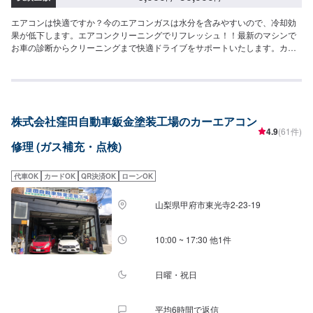
エアコンは快適ですか？今のエアコンガスは水分を含みやすいので、冷却効
果が低下します。エアコンクリーニングでリフレッシュ！！最新のマシンで
お車の診断からクリーニングまで快適ドライブをサポートいたします。カー
エアコンに使われているフロンガス（HFC-１３４a）は水素系のガスなの
で、システム内に水分が発生しやすく、冷却能力の低下、システム内の腐食
が考えられますので、定期的なエアコンクリーニングをオススメします。
【1】オファーにてお問い合わせ【2】お見積り【3】お見積りにご納得いた
だければ作業開始【4】仕上がり次第納車【大進自動車の安心：代車無料】お
株式会社窪田自動車鈑金塗装工場のカーエアコン
車をお預かりしている間、お客様には代車をご用意させていただいていま
4.9
(61件)
す。代車は別途費用はいただかず、完全に無料でご利用いただけますのでご
修理 (ガス補充・点検)
安心ください。※燃料代はご負担いただきます。【納車時期について】1日〜
3日※状態などにより納車時期が異なります。※ご希望の納車時期などがござ
いましたら、お気軽にお問い合わせください。【注意】※写真は見本です。※
代車OK
カードOK
QR決済OK
ローンOK
車種やグレードなどにより、金額・納車時期が変わります。予めご了承くだ
さい。【定休日・営業時間】定休日：火曜日営業時間：9:00~19:00
山梨県甲府市東光寺2-23-19
10:00 ~ 17:30 他1件
日曜・祝日
平均6時間で返信