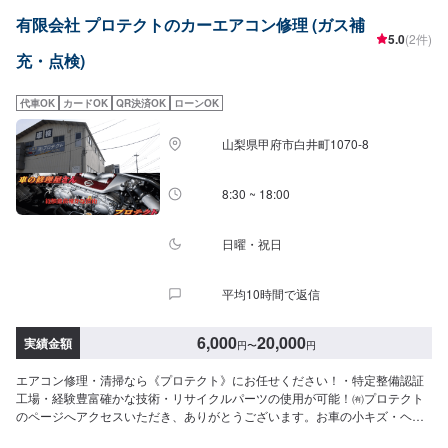
----------------【1】オファーにてお問い合わせ【2】お見積り【3】お見積りに
有限会社 プロテクトのカーエアコン修理 (ガス補
ご納得いただければ作業開始【4】仕上がり次第納車☆代車について☆無料の
5.0
(2件)
代車ご用意しております。作業中は代車をご利用ください。☆注意（必ずご
充・点検)
確認ください）☆※写真は見本です。損傷具合等により価格、納車時期は変動
します。予めご了承ください。※輸入車の修理・メンテナンスの際に、部品の
輸入が必要となる場合がございます。部品到着までにお時間がかかる場合に
代車OK
カードOK
QR決済OK
ローンOK
は、納車までお時間をいただいております。※内容などにより、代車の貸し出
しが出来かねる場合もございますので、予めご了承ください。【定休日・営
山梨県甲府市白井町1070-8
業時間】定休日：日曜日、祝日営業時間：9:00~18:00
8:30 ~ 18:00
日曜・祝日
平均10時間で返信
6,000
20,000
実績金額
円
〜
円
エアコン修理・清掃なら《プロテクト》にお任せください！・特定整備認証
工場・経験豊富確かな技術・リサイクルパーツの使用が可能！㈲プロテクト
のページへアクセスいただき、ありがとうございます。お車の小キズ・ヘコ
ミ・事故での損傷等の修復からその他各種サービスの提供をおこなっており