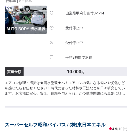
代車OK
カードOK
山梨県甲府市富竹3-1-14
受付停止中
受付停止中
平均3時間で返信
10,000
実績金額
円
エアコン修理・清掃は★清水塗装★へ！エアコンの気になる匂いや劣化など
を感じたらお任せください！時代に合った材料や工法などを日々研究してい
ます。お客様に安心、安全、信頼を与えられ、かつ環境問題にも真剣に取り
組んでいます。人にもお車にも地球にもやさしい工場を目指しています。★
特定整備認証工場★先進安全自動車対応優良車体整備事業者-----------------------
-------【1】オファーにてお問い合わせ【2】お見積り【3】お見積りにご納得
いただければ作業開始【4】仕上がり次第納車◆◆◆◆ご来店・受付◆◆◆◆
工場内のスタッフに「メンテモで予約」とお伝えください。また、お名前を
スーパーセルフ昭和バイパス / (株)東日本エネル
併せてお伝えいただければ、スムーズにご案内が可能です。◇◇◇◇代車に
4.9
(10件)
ついて◇◇◇◇・車両タイプ別に代車を12台保有し修理のご依頼のお客様に