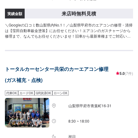
来店時無料見積
実績金額
＼Googleの口コミ数山梨県内No.1！／山梨県甲府市のエアコンの修理・清掃
は【窪田自動車鈑金塗装】にお任せください！エアコンのガスチャージから
修理まで、なんでもお任せくださいませ！旧車から最新車種までご対応いた
します。・ポルシェやベンツ、フォルクスワーゲンなど外車対応豊富・県外
からのお客さまも多く対応しております！当店では分かりづらい修理費用を
わかりやすくご説明し、納得の行く修理を行っていけるよう心がけておりま
す。また、スタッフの知識・技術の教育にも力を入れておりますので、お客
様の疑問や不安にご納得いただくまでご説明いたします。ぜひお客様の大切
トータルカーセンター共栄のカーエアコン修理
なお車を私たちにお任せください。【1】オファーにてお問い合わせ【2】お
5.0
(7件)
見積り【3】お見積りにご納得いただければ作業開始【4】仕上がり次第納車
(ガス補充・点検)
《代車について》修理・メンテナンス期間中は代車を無料で手配しておりま
す。※ガソリン代はお客様にご負担いただきます。※写真は見本です。状態や
車種などにより金額が変わりますので、予めご了承ください。【定休日・営
代車OK
カードOK
QR決済OK
ローンOK
業時間】定休日：日曜日、祝日営業時間：9:00~18:00
山梨県甲府市青葉町16-31
8:30 ~ 18:00
祝日