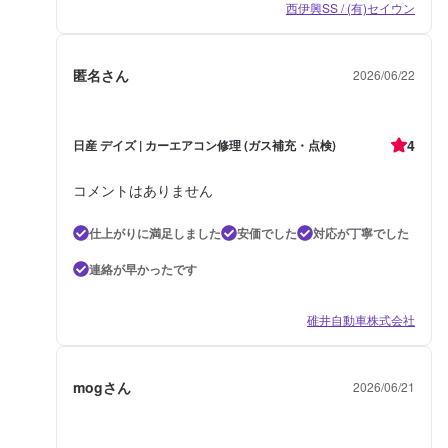
西伊興SS / (有)セイウン
匿名さん
2026/06/22
4
日産 デイズ | カーエアコン修理 (ガス補充・点検)
コメントはありません
仕上がりに満足しました
安価でした
対応が丁寧でした
連絡が早かったです
碓井自動車株式会社
mogさん
2026/06/21