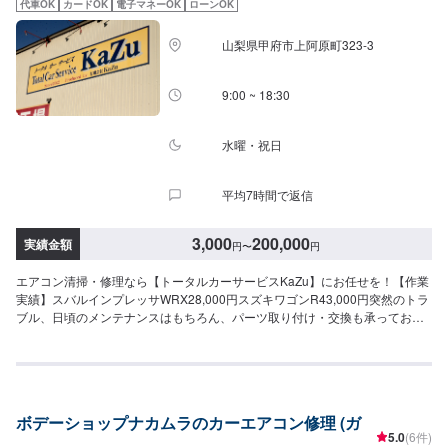
代車OK
カードOK
電子マネーOK
ローンOK
山梨県甲府市上阿原町323-3
9:00 ~ 18:30
水曜・祝日
平均7時間で返信
3,000
200,000
実績金額
円
〜
円
エアコン清掃・修理なら【トータルカーサービスKaZu】にお任せを！【作業
実績】スバルインプレッサWRX28,000円スズキワゴンR43,000円突然のトラ
ブル、日頃のメンテナンスはもちろん、パーツ取り付け・交換も承っており
ます。新しい技術獲得の為に社内での技術講習なども開いており、経験豊富
なスタッフ達が自慢です。愛車に関することは何でも気軽にお問い合わせ下
さい。～トータルカ―サービスKaZu経営理念～我々はお客様の笑顔と感動の
ために突っ走ります一、自動車修理のプロとして最先端の技術と環境変化に
対応し、熱い想いで心のこもった最高のサービスを提供します一、この業界
ボデーショップナカムラのカーエアコン修理 (ガ
に育てられ、生かされていることに感謝し、人に信頼され、熱い想いで社会
5.0
(6件)
に貢献できる会社を目指します------------------------------------------------------------