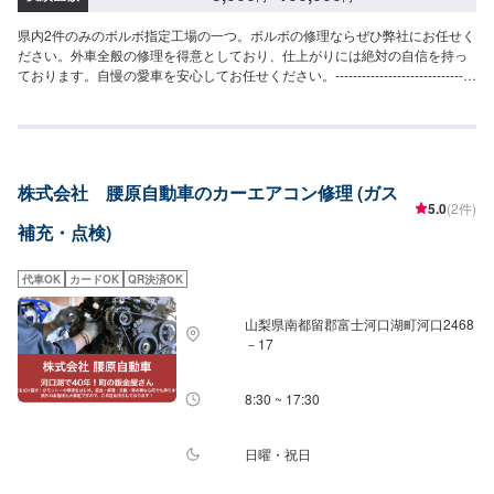
県内2件のみのボルボ指定工場の一つ。ボルボの修理ならぜひ弊社にお任せく
ださい。外車全般の修理を得意としており、仕上がりには絶対の自信を持っ
ております。自慢の愛車を安心してお任せください。--------------------------------
------------------【1】オファーにてお問い合わせ【2】お見積り【3】お見積り
にご納得いただければ作業開始【4】仕上がり次第納車-----納期について-----
通常３～５日程度で納車いたします。車種や状態により納期が前後する場合
がございます。予め、ご了承ください。-----代車について-----無料の代車をご
用意しています。お車の作業中は代車をご利用ください。※代車の燃料代はお
株式会社 腰原自動車のカーエアコン修理 (ガス
客様にご負担いただいております。-----ご来店時の注意、受付方法-----当工場
5.0
(2件)
は上信越自動車道富岡インターより車で約16分入庫の際はお気をつけてお越
補充・点検)
しください。駐車スペースは工場前の空いているスペースに駐車してくださ
い。受付はスタッフへ「メンテモで予約しました」とお伝えください。ご案
内いたします。【定休日・営業時間】定休日：日曜日、祝日営業時間：
代車OK
カードOK
QR決済OK
8:00~18:00、土曜日8:00~17:00
山梨県南都留郡富士河口湖町河口2468
－17
8:30 ~ 17:30
日曜・祝日