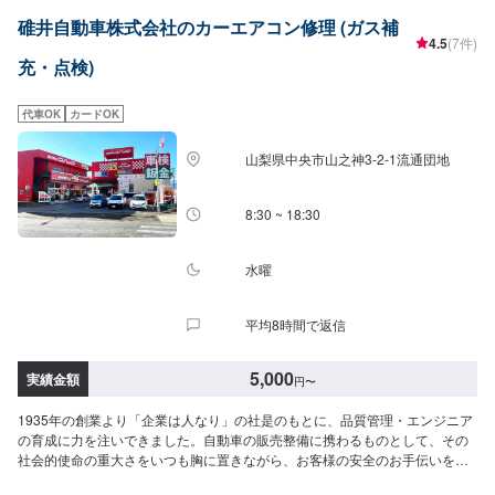
碓井自動車株式会社のカーエアコン修理 (ガス補
4.5
(7件)
充・点検)
代車OK
カードOK
山梨県中央市山之神3-2-1流通団地
8:30 ~ 18:30
水曜
平均8時間で返信
5,000
実績金額
円
〜
1935年の創業より「企業は人なり」の社是のもとに、品質管理・エンジニア
の育成に力を注いできました。自動車の販売整備に携わるものとして、その
社会的使命の重大さをいつも胸に置きながら、お客様の安全のお手伝いをさ
せていただいております！--------------------------------------------------【1】オファ