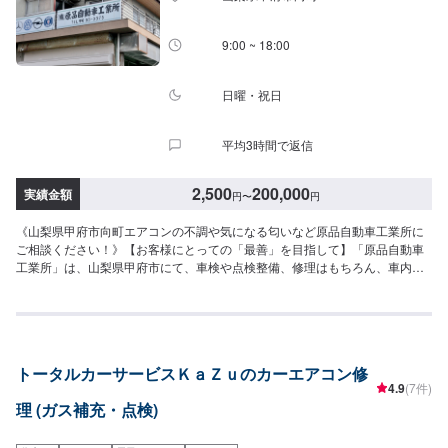
9:00 ~ 18:00
日曜・祝日
平均3時間で返信
2,500
200,000
実績金額
円
〜
円
《山梨県甲府市向町エアコンの不調や気になる匂いなど原品自動車工業所に
ご相談ください！》【お客様にとっての「最善」を目指して】「原品自動車
工業所」は、山梨県甲府市にて、車検や点検整備、修理はもちろん、車内パ
ネルやドアミラーカバーなどにリアルなプリントを施す【水圧転写】のサー
ビスなども扱っている自動車整備工場です。自分らしい車との付き合い方を
全力でサポートいたしますので、どうぞお気軽にお問い合わせください。ー
ーーーーーーーー《納期について》3〜5日での納車を予定しております。※
車種や、グレードなどにより納車時期が前後する可能性がございます。予め
トータルカーサービスＫａＺｕのカーエアコン修
ご了承くださいませ。《ご来店・受付》店舗前の道路は幅が狭くなっており
4.9
(7件)
ます。対向車などがあれば、すれ違いが困難となる場合がございますので、
理 (ガス補充・点検)
ご注意ください。《注意》※写真は見本です。※車種やグレードなどにより、
金額・納車時期が変わります。予めご了承ください。【定休日・営業時間】
定休日：日曜日、祝日、第三土曜日営業時間：9:00~18:00