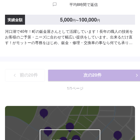
平均8時間で返信
5,000
100,000
実績金額
円
〜
円
河口湖で40年！町の鈑金屋さんとして活躍しています！長年の職人の技術を
お客様のご予算・ニーズに合わせて幅広い提供をしています。出来るだけ直
す！がモットーの専務をはじめ、鈑金・修理・交換車の事なら何でも承りま
す！県外のお客様も大歓迎ですので、ご来店お待ちしております！--------------
------------------------------------【1】オファーにてお問い合わせ【2】お見積り
【3】お見積りにご納得いただければ作業開始【4】仕上がり次第納車-----納
期について-----納期は通常3日～5日程度で納車となります。納期は前後する
場合がございます。予め、ご了承ください。-----パーツ持ち込みについて-----
前の
20
件
次の
20
件
パーツの持ち込み可能です。オファーにて詳細をお願い致します。-----代車に
ついて-----無料の代車をご用意しています。お車の作業中は代車をご利用くだ
さい。※代車の燃料代はお客様にご負担いただいております。-----ご来店時の
1
/
1
ページ
注意、受付方法-----当工場は河口湖方面から１３７号線御坂みち沿いになりま
す。入庫の際はお気をつけてお越しください。駐車スペースは事務所前の空
いているスペースに駐車してください。受付はスタッフへ「メンテモで予約
しました」とお伝えください。ご案内いたします。【定休日・営業時間】定
休日：日曜日、祝日営業時間：8:30~17:30