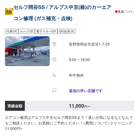
セルフ岡谷SS / アルプス中京(株)のカーエア
1位
5.0
(14件)
コン修理 (ガス補充・点検)
代車OK
カードOK
電子マネーOK
QR決済OK
長野県岡谷市若宮1-7-25
9:00 ~ 18:00
年中無休
返信の早い店舗です
11,000
実績金額
円
〜
エアコン修理はアルプス中京セルフ岡谷SSまで！臭いが気になるなどなんで
もご相談ください。お気軽にご予約ください！<費用について>クリーニング
11,000円~