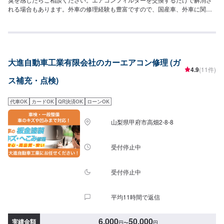
れる場合もあります。外車の修理経験も豊富ですので、国産車、外車に関わ
らず安心してお任せください！【作業実績】トヨタスプリンタートレノ
206,000円<当社の特徴>◾自社工場の充実設備とメカニックの確かな技術で、
お車をしっかり点検・整備！◾自動車整備士資格の最高峰！【国家1級小型自
動車整備士のいるお店】◾甲府市の老舗自動車整備工場！どんなことでもご相
談下さい！＜お客様のご予算やご希望の時間に応じて、プランをご提案！＞
大進自動車工業有限会社のカーエアコン修理 (ガ
★お安く済ませたい…★お時間があまり取れない…などのご相談もお気軽に
4.9
(11件)
どうぞ！【1】オファーにてお問い合わせ【2】お見積り【3】お見積りにご
ス補充・点検)
納得いただければ作業開始【4】仕上がり次第納車---------代車について---------
修理・メンテナンス期間中は代車を無料で手配しております。※ガソリン代は
お客様にご負担いただいております。---------注意---------※写真は見本です。※
代車OK
カードOK
QR決済OK
ローンOK
状態や車種などにより、金額・納車時期が変わりますので、予めご了承くだ
さい。【定休日・営業時間】定休日：日曜日、祝日営業時間：10:00~19:00
山梨県甲府市高畑2-8-8
受付停止中
受付停止中
平均11時間で返信
6,000
50,000
実績金額
円
〜
円