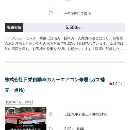
平均9時間で返信
5,500
実績金額
円
〜
トータルカーセンター共栄は設備カ・技術カ・人間力の融合により、お客様
の満足度向上と思いやりのある対応で地域No.1を目指しています。工場内は
常に清潔を保ち、お客様の愛車を大切にお預かりします！環境に配慮した塗
装室、フレーム修正機でミリ単位まで修理が可能になっています。さらには
低電圧取扱者(電気工事のプロフェッショナル)のいる工場ですので、ハイブリ
ッド車の修理もお任せください！--------------------------------------------------【1】
オファーにてお問い合わせ【2】お見積り【3】お見積りにご納得いただけれ
ば作業開始【4】仕上がり次第納車-----納期について-----納期は通常2日〜3日
株式会社日栄自動車のカーエアコン修理 (ガス補
で納車となります。納期は前後する場合がございます。予め、ご了承くださ
5.0
(3件)
い。-----パーツ持ち込みについて-----パーツの持ち込みは不可となっておりま
充・点検)
す。ご了承ください。-----代車について-----無料の代車をご用意しています。
お車の作業中は代車をご利用ください。※代車の燃料代はお客様にご負担いた
だいております。-----ご来店時の注意、受付方法-----県道22号から青葉町交差
代車OK
カードOK
点を南に曲がり、200ｍ直進その後右折すると前方右側20ｍの位置にござい
ます。入庫の際はお気をつけてお越しください。駐車スペースは事務所前の
山梨県甲府市上今井町2498
空いているスペースに駐車してください。受付はスタッフへ「メンテモで予
約しました」とお伝えください。ご案内いたします。【定休日・営業時間】
定休日：祝日営業時間：8:30~19:00
9:00 ~ 18:00