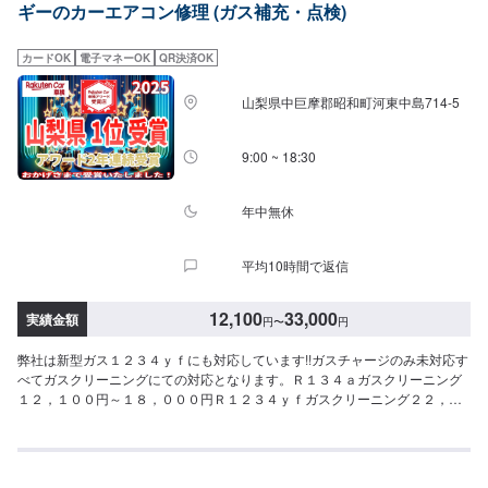
ギーのカーエアコン修理 (ガス補充・点検)
無料で貸出しています。※ガソリン代はお客様にご負担頂いております。予め
ご了承ください。◆◆◆◆注意◆◆◆◆◆※写真は見本です。状態や車種など
により金額が変わりますので、予めご了承ください。☆☆ご予約お待ちして
カードOK
電子マネーOK
QR決済OK
おります！☆☆【定休日・営業時間】定休日：日曜日営業時間：9:00~18:00
山梨県中巨摩郡昭和町河東中島714-5
9:00 ~ 18:30
年中無休
平均10時間で返信
12,100
33,000
実績金額
円
〜
円
弊社は新型ガス１２３４ｙｆにも対応しています!!ガスチャージのみ未対応す
べてガスクリーニングにての対応となります。Ｒ１３４ａガスクリーニング
１２，１００円～１８，０００円Ｒ１２３４ｙｆガスクリーニング２２，０
００円～２７．５００円エアコン点検無料！！