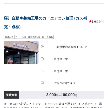
ーにてお問い合わせ【2】お見積り【3】お見積りにご納得いただければ作業
開始【4】仕上がり次第納車-----納期について-----納期は通常3日～5日程度で
納車となります。納期は前後する場合がございます。予め、ご了承くださ
い。-----パーツ持ち込みについて-----パーツの持ち込み可能です。オファーに
窪川自動車整備工場のカーエアコン修理 (ガス補
て詳細をお願い致します。-----代車について-----無料の代車をご用意していま
5.0
(35件)
す。お車の作業中は代車をご利用ください。※代車の燃料代はお客様にご負担
充・点検)
いただいております。-----ご来店時の注意、受付方法-----県道3号線、流通セ
ンター北の信号を釜無川方面に曲がり、600ｍほど進んだ左手にあります。
入庫の際はお気をつけてお越しください。駐車スペースは事務所前の空いて
代車OK
カードOK
QR決済OK
ローンOK
いるスペースに駐車してください。受付はスタッフへ「メンテモで予約しま
した」とお伝えください。ご案内いたします。【定休日・営業時間】定休
山梨県甲府市城東1-16-22
日：水曜日営業時間：8:30~18:30
受付停止中
受付停止中
平均7時間で返信
3,000
100,000
実績金額
円
〜
円
R12ガスにも対応いたします。エアコンの効きが悪くなったと感じたり、異
臭を感じたらご相談ください。エアコンフィルターを交換するだけで解消さ