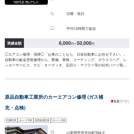
日曜・祝日
平均12時間で返信
6,000
50,000
実績金額
円
〜
円
◯エアコン修理・清掃◯「お車のことなら、日栄自動車にお任せ下さい。」
自動車の鈑金塗装修理から、整備、車検、コーティング、ガラスリペア、レ
ッカーサービス、ナビ・オーディオ、足回り・マフラー等の社外パーツ取り
付けまで、自動車の事は何でもお任せ下さい！自動車鈑金塗装・修理、国産
車、外車の傷、へこみ、保険事故（車両保険、対物保険など）も承ります。
こすり傷、へこみ、クリア剥げを鈑金で修理いたします。--------------------------
------------------------【1】オファーにてお問い合わせ【2】お見積り【3】お見
積りにご納得いただければ作業開始【4】仕上がり次第納車◯パーツのお持ち
原品自動車工業所のカーエアコン修理 (ガス補
込みについて◯新品・中古パーツのお持ち込み可能ですオファーにて詳細を
5.0
(97件)
お送り頂きますようお願い致します。◯代車について◯代車無料貸出してお
充・点検)
ります。作業中は代車をご利用ください。燃料代はお客様にご負担頂いてお
ります。【定休日・営業時間】定休日：日曜日、祝日営業時間：9:00~18:00
代車OK
カードOK
QR決済OK
ローンOK
山梨県甲府市向町394-2