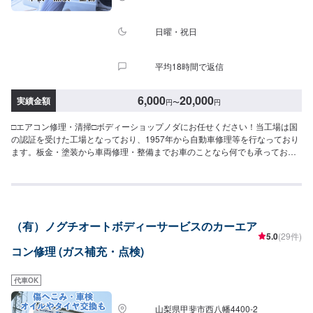
日曜・祝日
平均18時間で返信
6,000
20,000
実績金額
円
〜
円
□エアコン修理・清掃□ボディーショップノダにお任せください！当工場は国
の認証を受けた工場となっており、1957年から自動車修理等を行なっており
ます。板金・塗装から車両修理・整備までお車のことなら何でも承っており
ます！お気軽にご相談ください！--------------------------------------------------【1】
オファーにてお問い合わせ【2】お見積り【3】お見積りにご納得いただけれ
ば作業開始【4】仕上がり次第納車□代車について□無料の代車ご利用くださ
い。燃料代はお客様にご負担頂きます。【定休日・営業時間】定休日：日曜
日、祝日営業時間：9:00~18:00
（有）ノグチオートボディーサービスのカーエア
5.0
(29件)
コン修理 (ガス補充・点検)
代車OK
山梨県甲斐市西八幡4400-2