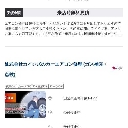
来店時無料見積
実績金額
エアコン修理は弊社にお任せください！R12ガスにも対応しておりますので
旧車に乗られている方もご相談ください。国産車に加えてドイツ車、アメリ
カ車にも対応可能です。<得意な作業・車種>弊社は民間車検場ですので、車
検・点検はもちろん得意としております。また、ナビやオーディオ取り付け
などの作業も得意としておりますので、ご予約をお待ちしております。カス
タム(合法のもの)も自信を持っております。お問い合わせくださいませ。車種
では、国産車、ドイツ車、アメリカ車の整備・修理を得意としております。
また、電気自動車に関する作業も得意としておりますので、弊社にお任せく
株式会社カインズのカーエアコン修理 (ガス補充・
ださい。
-
(-件)
点検)
代車OK
カードOK
QR決済OK
ローンOK
山梨県韮崎市栄1-1-14
受付停止中
受付停止中