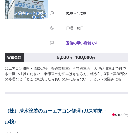
9:00 ~ 17:30
日曜・祝日
返信の早い店舗です
5,000
100,000
実績金額
円
〜
円
◯エアコン修理・清掃◯軽、普通乗用車から特殊車両、大型商用車まで何で
も一度ご相談ください！乗用車のお悩みはもちろん、軽や2t、3車の架装部分
の修理など「どこに相談したら良いのかわからない...」というお悩みにもお
応えします！--------------------------------------------------【1】オファーにてお問い
合わせ【2】お見積り【3】お見積りにご納得いただければ作業開始【4】仕
上がり次第納車◯代車について◯無料の代車ございます。作業中は代車をご
利用ください。燃料代はお客様にご負担いただいております。【定休日・営
業時間】定休日：日曜日、祝日、第二土曜日営業時間：9:00~18:00
（株）清水塗装のカーエアコン修理 (ガス補充・
5.0
(2件)
点検)