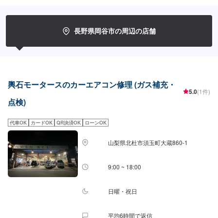
長野県岡谷市の周辺の店舗
輿石モータースのカーエアコン修理 (ガス補充・
5.0
(1件)
点検)
代車OK
カードOK
QR決済OK
ローンOK
山梨県北杜市須玉町大蔵860-1
9:00 ~ 18:00
日曜・祝日
平均6時間で返信