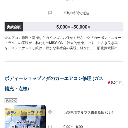
平均5時間で返信
5,000
50,000
実績金額
円
〜
円
☆エアコン修理・清掃ならカインズにお任せください☆『カーボン・ニュー
トラル』の実現が、私たちのMISSION（社会的使命）です。1.古き良き車
を、メンテナンスし続け、豊かな車社会の実現。確かに、二酸化炭素排出量
は大きい、古き車。しかし車好きにとっては「人生そのもの」ともいえる、
良き車。私たちは、これまで培った技術力・経験で、この「古き、良き、
車」をメンテナンスし続け、豊かな車社会に寄与していきます。2.EV（電気
自動車）の普及にも全力で取り組みます。電気自動車、電気トライク等の販
売、メンテナンス、開発にも全力で取り組みます。これにより、「古き良き
ボディーショップノダのカーエアコン修理 (ガス
車で排出した二酸化炭素」をニュートラル＝プラスマイナスゼロにしていき
5.0
(1件)
ます。--------------------------------------------------【1】オファーにてお問い合わせ
補充・点検)
【2】お見積り【3】お見積りにご納得いただければ作業開始【4】仕上がり
次第納車☆パーツのお持ち込みについて☆新品・中古パーツのお持ち込み可
能ですオファーにて詳細をお送り頂きますようお願い致します。☆代車につ
代車OK
いて☆代車は無料でご用意しております。※燃料代はお客様にご負担いただき
ます。【定休日・営業時間】定休日：火曜日、祝日営業時間：9:00~18:00
山梨県南アルプス市曲輪田759-1
9:00 ~ 18:00