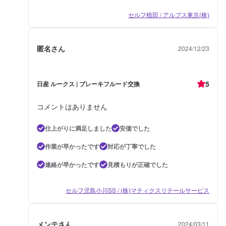
セルフ植田 / アルプス東京(株)
匿名さん
2024/12/23
5
日産 ルークス | ブレーキフルード交換
コメントはありません
仕上がりに満足しました
安価でした
作業が早かったです
対応が丁寧でした
連絡が早かったです
見積もりが正確でした
セルフ児島小川SS / (株)マティクスリテールサービス
メンテさん
2024/03/11