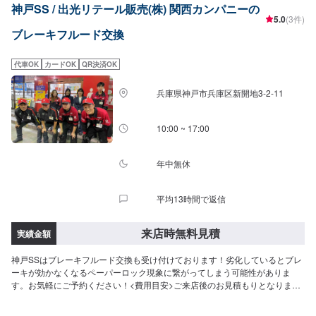
神戸SS / 出光リテール販売(株) 関西カンパニーの
5.0
(3件)
ブレーキフルード交換
代車OK
カードOK
QR決済OK
兵庫県神戸市兵庫区新開地3-2-11
10:00 ~ 17:00
年中無休
平均13時間で返信
来店時無料見積
実績金額
神戸SSはブレーキフルード交換も受け付けております！劣化しているとブレ
ーキが効かなくなるペーパーロック現象に繋がってしまう可能性がありま
す。お気軽にご予約ください！<費用目安>ご来店後のお見積もりとなりま
す。