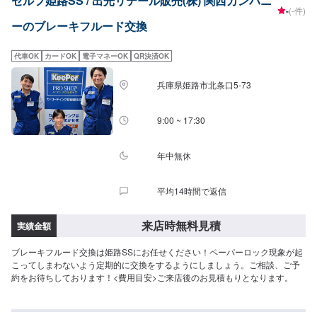
セルフ姫路SS / 出光リテール販売(株) 関西カンパニ
-
(-件)
ーのブレーキフルード交換
代車OK
カードOK
電子マネーOK
QR決済OK
兵庫県姫路市北条口5-73
9:00 ~ 17:30
年中無休
平均14時間で返信
来店時無料見積
実績金額
ブレーキフルード交換は姫路SSにお任せください！ペーパーロック現象が起
こってしまわないよう定期的に交換をするようにしましょう。ご相談、ご予
約をお待ちしております！<費用目安>ご来店後のお見積もりとなります。