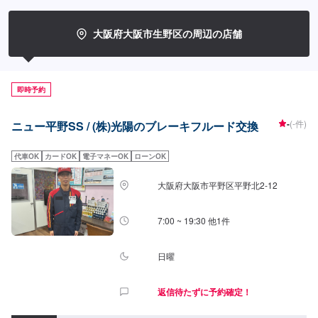
大阪府大阪市生野区の周辺の店舗
即時予約
-
(-件)
ニュー平野SS / (株)光陽のブレーキフルード交換
代車OK
カードOK
電子マネーOK
ローンOK
大阪府大阪市平野区平野北2-12
7:00 ~ 19:30 他1件
日曜
返信待たずに予約確定！