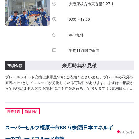
大阪府枚方市東香里2-27-1
9:00 ~ 18:00
年中無休
平均11時間で返信
来店時無料見積
実績金額
ブレーキフルード交換は東香里SSにご依頼くださいませ。ブレーキの不調の
原因の1つとしてフルードが劣化している可能性があります。まずはご相談か
らでも構いませんのでお気軽にご予約をお待ちしております！<費用目安>ご
来店後のお見積もりとなります。
即時予約
当日予約
スーパーセルフ橿原十市SS / (株)西日本エネルギ
5.0
(4件)
ーのブレーキフルード交換