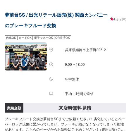
夢前台SS / 出光リテール販売(株) 関西カンパニー
4.5
(2件)
のブレーキフルード交換
代車OK
カードOK
電子マネーOK
QR決済OK
兵庫県姫路市上手野306-2
9:00 ~ 18:00
年中無休
平均11時間で返信
来店時無料見積
実績金額
ブレーキフルード交換は夢前台SSまでご依頼ください！劣化しているとペー
パーロック現象に繋がってしまい、ブレーキが効かなくなってしまう可能性
があります。こちらのページからお気軽にご予約ください！<費用目安>ご来