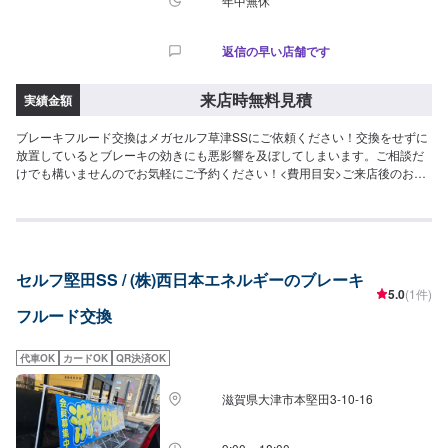
年中無休
返信の早い店舗です
来店時無料見積
実績金額
ブレーキフルード交換はメガセルフ草津SSにご依頼ください！交換をせずに
放置しているとブレーキの効きにも悪影響を及ぼしてしまいます。ご相談だ
けでも構いませんのでお気軽にご予約ください！<費用目安>ご来店後のお見
積もりとなります。
セルフ堅田SS / (株)西日本エネルギーのブレーキ
5.0
(1件)
フルード交換
代車OK
カードOK
QR決済OK
滋賀県大津市本堅田3-10-16