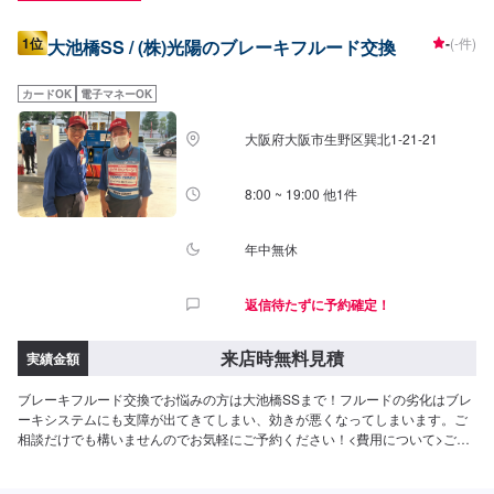
1位
-
(-件)
大池橋SS / (株)光陽のブレーキフルード交換
カードOK
電子マネーOK
大阪府大阪市生野区巽北1-21-21
8:00 ~ 19:00 他1件
年中無休
返信待たずに予約確定！
来店時無料見積
実績金額
ブレーキフルード交換でお悩みの方は大池橋SSまで！フルードの劣化はブレ
ーキシステムにも支障が出てきてしまい、効きが悪くなってしまいます。ご
相談だけでも構いませんのでお気軽にご予約ください！<費用について>ご来
店後のお見積もりとなります。