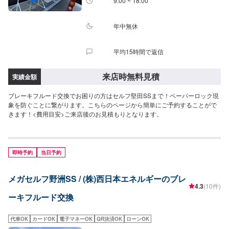
9:00 ~ 18:00
年中無休
平均15時間で返信
来店時無料見積
実績金額
ブレーキフルード交換でお困りの方はセルフ堅田SSまで！ペーパーロック現
象を防ぐことに繋がります。こちらのページから簡単にご予約することがで
きます！<費用目安>ご来店後のお見積もりとなります。
即時予約
当日予約
メガセルフ野洲SS / (株)西日本エネルギーのブレ
4.3
(10件)
ーキフルード交換
代車OK
カードOK
電子マネーOK
QR決済OK
ローンOK