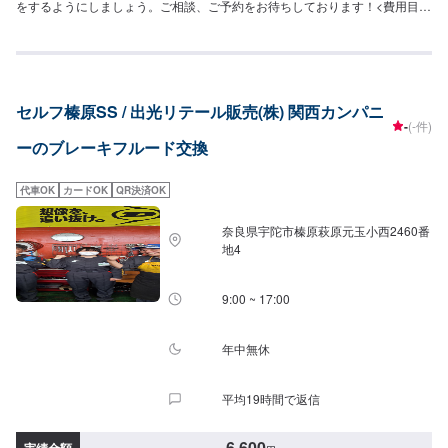
をするようにしましょう。ご相談、ご予約をお待ちしております！<費用目安
>ご来店後のお見積もりとなります。
セルフ榛原SS / 出光リテール販売(株) 関西カンパニ
-
(-件)
ーのブレーキフルード交換
代車OK
カードOK
QR決済OK
奈良県宇陀市榛原萩原元玉小西2460番
地4
9:00 ~ 17:00
年中無休
平均19時間で返信
6,600