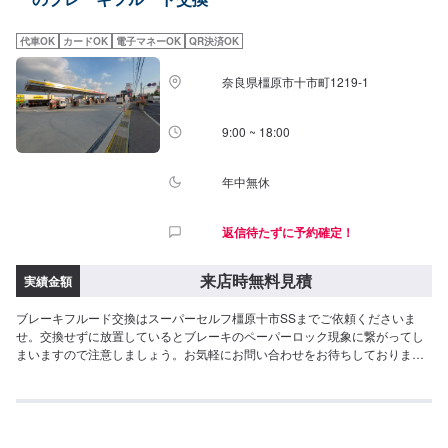
代車OK
カードOK
電子マネーOK
QR決済OK
奈良県橿原市十市町1219-1
9:00 ~ 18:00
年中無休
返信待たずに予約確定！
来店時無料見積
実績金額
ブレーキフルード交換はスーパーセルフ橿原十市SSまでご依頼くださいま
せ。交換せずに放置しているとブレーキのペーパーロック現象に繋がってし
まいますので注意しましょう。お気軽にお問い合わせをお待ちしておりま
す。<費用目安>ご来店後のお見積もりとなります。