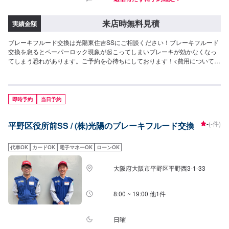
来店時無料見積
実績金額
ブレーキフルード交換は光陽東住吉SSにご相談ください！ブレーキフルード
交換を怠るとペーパーロック現象が起こってしまいブレーキが効かなくなっ
てしまう恐れがあります。ご予約を心待ちにしております！<費用について>
ご来店後のお見積もりとなります。
即時予約
当日予約
-
(-件)
平野区役所前SS / (株)光陽のブレーキフルード交換
代車OK
カードOK
電子マネーOK
ローンOK
大阪府大阪市平野区平野西3-1-33
8:00 ~ 19:00 他1件
日曜