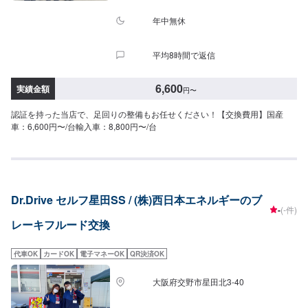
年中無休
平均8時間で返信
6,600
実績金額
円
〜
認証を持った当店で、足回りの整備もお任せください！【交換費用】国産
車：6,600円〜/台輸入車：8,800円〜/台
Dr.Drive セルフ星田SS / (株)西日本エネルギーのブ
-
(-件)
レーキフルード交換
代車OK
カードOK
電子マネーOK
QR決済OK
大阪府交野市星田北3-40