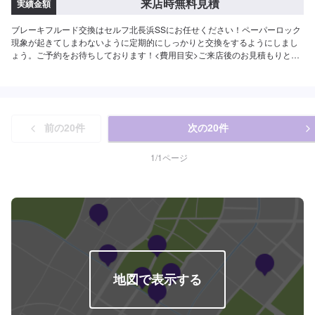
来店時無料見積
実績金額
ブレーキフルード交換はセルフ北長浜SSにお任せください！ペーパーロック
現象が起きてしまわないように定期的にしっかりと交換をするようにしまし
ょう。ご予約をお待ちしております！<費用目安>ご来店後のお見積もりとな
ります。
前の
20
件
次の
20
件
1
/
1
ページ
地図で表示する