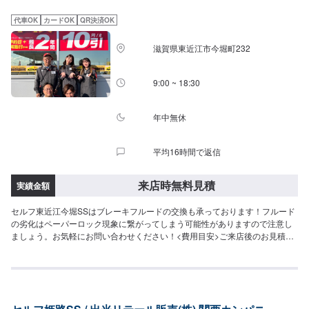
代車OK
カードOK
QR決済OK
滋賀県東近江市今堀町232
9:00 ~ 18:30
年中無休
平均16時間で返信
来店時無料見積
実績金額
セルフ東近江今堀SSはブレーキフルードの交換も承っております！フルード
の劣化はペーパーロック現象に繋がってしまう可能性がありますので注意し
ましょう。お気軽にお問い合わせください！<費用目安>ご来店後のお見積も
りとなります。