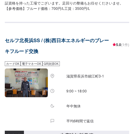
証資格を持った工場でございます。足回りの整備もお任せくださいませ。
【参考価格】フルード価格：700円/L工賃：3500円/L
セルフ北長浜SS / (株)西日本エネルギーのブレー
5.0
(1件)
キフルード交換
カードOK
電子マネーOK
QR決済OK
滋賀県長浜市細江町3-1
9:00 ~ 18:00
年中無休
平均6時間で返信