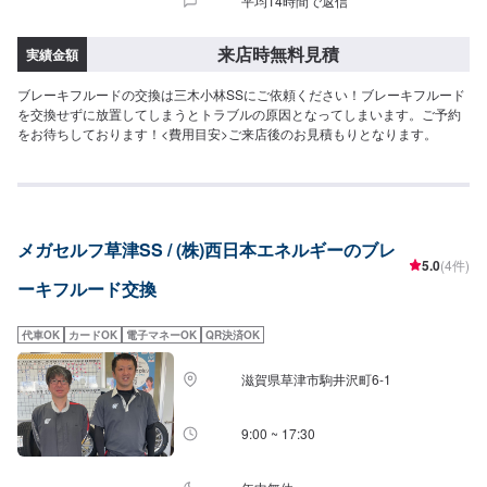
平均14時間で返信
来店時無料見積
実績金額
ブレーキフルードの交換は三木小林SSにご依頼ください！ブレーキフルード
を交換せずに放置してしまうとトラブルの原因となってしまいます。ご予約
をお待ちしております！<費用目安>ご来店後のお見積もりとなります。
メガセルフ草津SS / (株)西日本エネルギーのブレ
5.0
(4件)
ーキフルード交換
代車OK
カードOK
電子マネーOK
QR決済OK
滋賀県草津市駒井沢町6-1
9:00 ~ 17:30