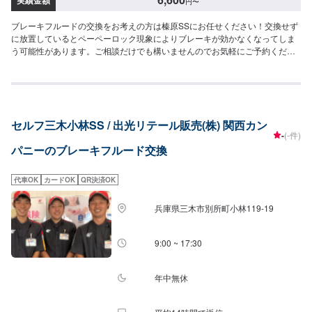
実績金額
円
〜
ブレーキフルードの交換をお考えの方は榛原SSにお任せください！交換せず
に放置しているとペーペーロック現象によりブレーキが効かなくなってしま
う可能性があります。ご相談だけでも構いませんのでお気軽にご予約くださ
い！<費用目安>フルード交換6600円~
セルフ三木小林SS / 出光リテール販売(株) 関西カン
-
(-件)
パニーのブレーキフルード交換
代車OK
カードOK
QR決済OK
兵庫県三木市別所町小林119-19
9:00 ~ 17:30
年中無休