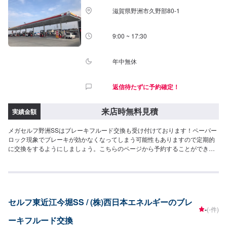
滋賀県野洲市久野部80-1
9:00 ~ 17:30
年中無休
返信待たずに予約確定！
来店時無料見積
実績金額
メガセルフ野洲SSはブレーキフルード交換も受け付けております！ペーパー
ロック現象でブレーキが効かなくなってしまう可能性もありますので定期的
に交換をするようにしましょう。こちらのページから予約することができま
す！<費用目安>ご来店後のお見積もりとなります。
セルフ東近江今堀SS / (株)西日本エネルギーのブレ
-
(-件)
ーキフルード交換