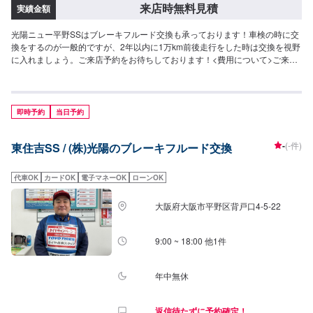
来店時無料見積
実績金額
光陽ニュー平野SSはブレーキフルード交換も承っております！車検の時に交
換をするのが一般的ですが、2年以内に1万km前後走行をした時は交換を視野
に入れましょう。ご来店予約をお待ちしております！<費用について>ご来店
後のお見積もりとなります。
即時予約
当日予約
-
(-件)
東住吉SS / (株)光陽のブレーキフルード交換
代車OK
カードOK
電子マネーOK
ローンOK
大阪府大阪市平野区背戸口4-5-22
9:00 ~ 18:00 他1件
年中無休
返信待たずに予約確定！