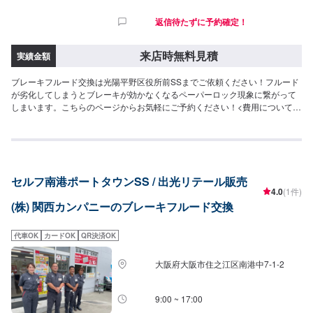
返信待たずに予約確定！
来店時無料見積
実績金額
ブレーキフルード交換は光陽平野区役所前SSまでご依頼ください！フルード
が劣化してしまうとブレーキが効かなくなるペーパーロック現象に繋がって
しまいます。こちらのページからお気軽にご予約ください！<費用について>
ご来店後のお見積もりとなります。
セルフ南港ポートタウンSS / 出光リテール販売
4.0
(1件)
(株) 関西カンパニーのブレーキフルード交換
代車OK
カードOK
QR決済OK
大阪府大阪市住之江区南港中7-1-2
9:00 ~ 17:00