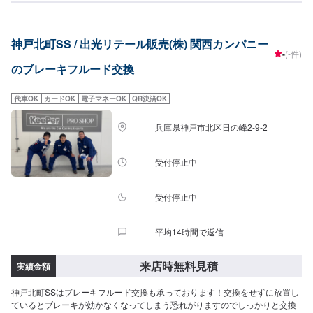
神戸北町SS / 出光リテール販売(株) 関西カンパニー
-
(-件)
のブレーキフルード交換
代車OK
カードOK
電子マネーOK
QR決済OK
兵庫県神戸市北区日の峰2-9-2
受付停止中
受付停止中
平均14時間で返信
来店時無料見積
実績金額
神戸北町SSはブレーキフルード交換も承っております！交換をせずに放置し
ているとブレーキが効かなくなってしまう恐れがりますのでしっかりと交換