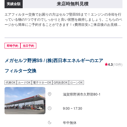
来店時無料見積
実績金額
エアフィルター交換でお困りの方はセルフ堅田SSまで！エンジンの冷却を行
っている物の1つですのでしっかりと良い状態を維持しましょう。こちらのペ
ージから簡単にご予約することができます！<費用目安>ご来店後のお見積も
りとなります。
即時予約
当日予約
メガセルフ野洲SS / (株)西日本エネルギーのエア
4.3
(10件)
フィルター交換
代車OK
カードOK
電子マネーOK
QR決済OK
ローンOK
滋賀県野洲市久野部80-1
9:00 ~ 17:30
年中無休