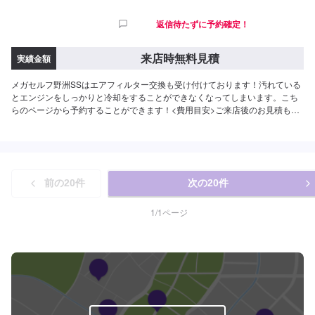
返信待たずに予約確定！
来店時無料見積
実績金額
メガセルフ野洲SSはエアフィルター交換も受け付けております！汚れている
とエンジンをしっかりと冷却をすることができなくなってしまいます。こち
らのページから予約することができます！<費用目安>ご来店後のお見積もり
となります。
前の
20
件
次の
20
件
1
/
1
ページ