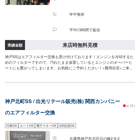
年中無休
平均13時間で返信
来店時無料見積
実績金額
神戸SSはエアフィルター交換も受け付けております！エンジンを冷却するた
めのフィルターですので、汚れたまま放置しているとエンジンのオーバーヒ
ートにも繋がってしまいます。お気軽にご予約ください！<費用目安>ご来店
後のお見積もりとなります。
神戸北町SS / 出光リテール販売(株) 関西カンパニー
-
(-件)
のエアフィルター交換
代車OK
カードOK
電子マネーOK
QR決済OK
兵庫県神戸市北区日の峰2-9-2