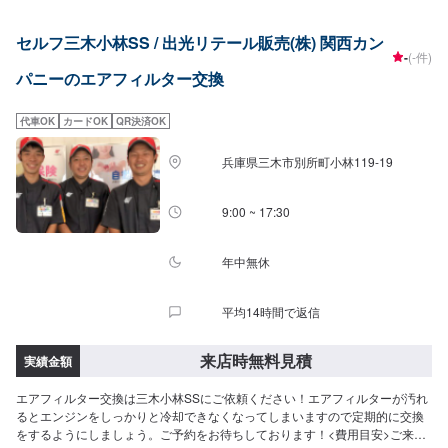
セルフ三木小林SS / 出光リテール販売(株) 関西カン
-
(-件)
パニーのエアフィルター交換
代車OK
カードOK
QR決済OK
兵庫県三木市別所町小林119-19
9:00 ~ 17:30
年中無休
平均14時間で返信
来店時無料見積
実績金額
エアフィルター交換は三木小林SSにご依頼ください！エアフィルターが汚れ
るとエンジンをしっかりと冷却できなくなってしまいますので定期的に交換
をするようにしましょう。ご予約をお待ちしております！<費用目安>ご来店