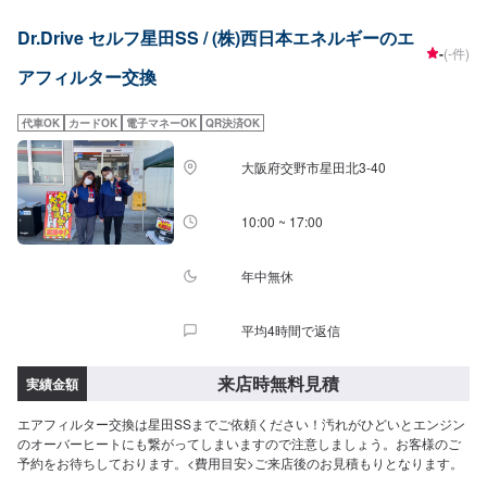
Dr.Drive セルフ星田SS / (株)西日本エネルギーのエ
-
(-件)
アフィルター交換
代車OK
カードOK
電子マネーOK
QR決済OK
大阪府交野市星田北3-40
10:00 ~ 17:00
年中無休
平均4時間で返信
来店時無料見積
実績金額
エアフィルター交換は星田SSまでご依頼ください！汚れがひどいとエンジン
のオーバーヒートにも繋がってしまいますので注意しましょう。お客様のご
予約をお待ちしております。<費用目安>ご来店後のお見積もりとなります。