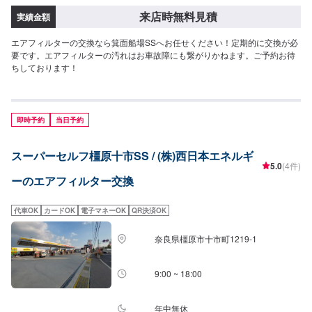
来店時無料見積
実績金額
エアフィルターの交換なら箕面船場SSへお任せください！定期的に交換が必
要です。エアフィルターの汚れはお車故障にも繋がりかねます。ご予約お待
ちしております！
即時予約
当日予約
スーパーセルフ橿原十市SS / (株)西日本エネルギ
5.0
(4件)
ーのエアフィルター交換
代車OK
カードOK
電子マネーOK
QR決済OK
奈良県橿原市十市町1219-1
9:00 ~ 18:00
年中無休