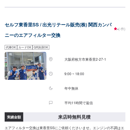
セルフ東香里SS / 出光リテール販売(株) 関西カンパ
-
(-件)
ニーのエアフィルター交換
代車OK
カードOK
QR決済OK
大阪府枚方市東香里2-27-1
9:00 ~ 18:00
年中無休
平均11時間で返信
来店時無料見積
実績金額
エアフィルター交換は東香里SSにご依頼くださいませ。エンジンの不調はエ