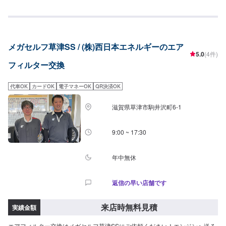
後のお見積もりとなります。
メガセルフ草津SS / (株)西日本エネルギーのエア
5.0
(4件)
フィルター交換
代車OK
カードOK
電子マネーOK
QR決済OK
滋賀県草津市駒井沢町6-1
9:00 ~ 17:30
年中無休
返信の早い店舗です
来店時無料見積
実績金額
エアフィルター交換はメガセルフ草津SSにご依頼ください！エンジンへ送る