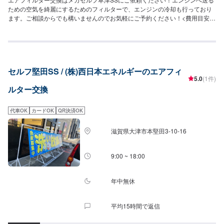
ための空気を綺麗にするためのフィルターで、エンジンの冷却も行っており
ます。ご相談からでも構いませんのでお気軽にご予約ください！<費用目安>
ご来店後のお見積もりとなります。
セルフ堅田SS / (株)西日本エネルギーのエアフィ
5.0
(1件)
ルター交換
代車OK
カードOK
QR決済OK
滋賀県大津市本堅田3-10-16
9:00 ~ 18:00
年中無休
平均15時間で返信