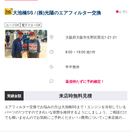
1位
-
(-件)
大池橋SS / (株)光陽のエアフィルター交換
カードOK
電子マネーOK
大阪府大阪市生野区巽北1-21-21
8:00 ~ 19:00 他1件
年中無休
返信待たずに予約確定！
来店時無料見積
実績金額
エアフィルター交換でお悩みの方は大池橋SSまで！エンジンを冷却している
パーツの1つですのできれいな状態を維持するようにしましょう。ご相談だけ
でも構いませんのでお気軽にご予約ください！<費用について>ご来店後のお
見積もりとなります。