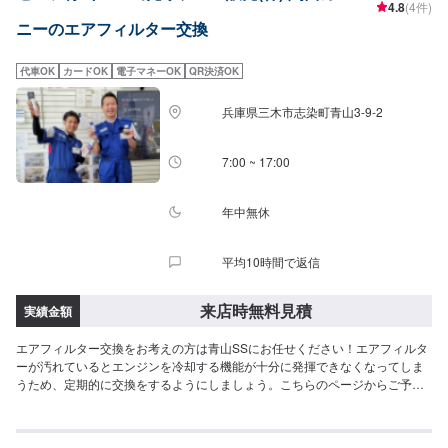
4.8
(4件)
ニーのエアフィルター交換
代車OK
カードOK
電子マネーOK
QR決済OK
兵庫県三木市志染町青山3-9-2
7:00 ~ 17:00
年中無休
平均10時間で返信
来店時無料見積
実績金額
エアフィルター交換をお考えの方は青山SSにお任せください！エアフィルタ
ーが汚れているとエンジンを冷却する機能が十分に発揮できなくなってしま
うため、定期的に交換をするようにしましょう。こちらのページからご予約
することができます！<費用目安>ご来店後のお見積もりとなります。