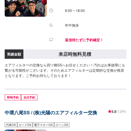
9:00 ~ 18:00
年中無休
返信待たずに予約確定！
来店時無料見積
実績金額
エアフィルターの交換なら四ツ橋SSへお任せください！汚れはお車故障にも
繋がる可能性がございます。そのためエアフィルターは定期的な交換が推奨
となります。ご予約お待ちしております！
即時予約
当日予約
5.0
(12件)
中環八尾SS / (株)光陽のエアフィルター交換
代車OK
カードOK
電子マネーOK
ローンOK