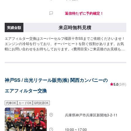
返信待たずに予約確定！
来店時無料見積
実績金額
エアフィルター交換はスーパーセルフ橿原十市SSまでご依頼くださいませ！
エンジンの冷却を行っており、オーバーヒートを防ぐ役割があります。お気
軽にお問い合わせをお待ちしております。<費用目安>ご来店後のお見積もり
となります。
神戸SS / 出光リテール販売(株) 関西カンパニーの
5.0
(3件)
エアフィルター交換
代車OK
カードOK
QR決済OK
兵庫県神戸市兵庫区新開地3-2-11
10:00 ~ 17:00