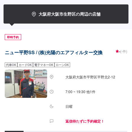
大阪府大阪市生野区の周辺の店舗
即時予約
-
(-件)
ニュー平野SS / (株)光陽のエアフィルター交換
代車OK
カードOK
電子マネーOK
ローンOK
大阪府大阪市平野区平野北2-12
7:00 ~ 19:30 他1件
日曜
返信待たずに予約確定！