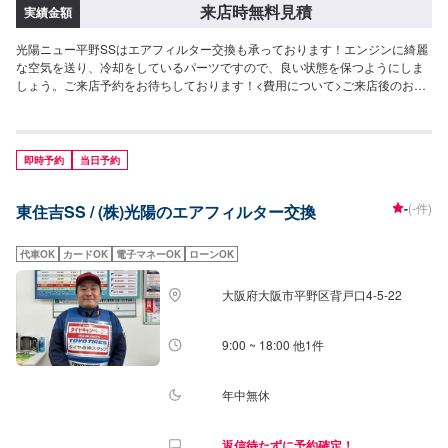
来店時無料見積
実績金額
光陽ニュー平野SSはエアフィルター交換も承っております！エンジンに綺麗
な空気を送り、冷却をしているパーツですので、良い状態を保つようにしま
しょう。ご来店予約をお待ちしております！<費用について>ご来店後のお見
積もりとなります。
即時予約
当日予約
-
(-件)
東住吉SS / (株)光陽のエアフィルター交換
代車OK
カードOK
電子マネーOK
ローンOK
大阪府大阪市平野区背戸口4-5-22
9:00 ~ 18:00 他1件
年中無休
返信待たずに予約確定！