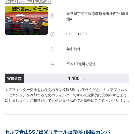
代車OK
カードOK
QR決済OK
奈良県宇陀市榛原萩原元玉小西2460番
地4
9:00 ~ 17:00
年中無休
平均19時間で返信
4,400
実績金額
円
〜
エアフィルター交換をお考えの方は榛原SSにお任せください！エアフィルタ
ーはエンジンを冷却するためのフィルターですので定期的に交換をするよう
にしましょう。ご相談だけでも構いませんのでお気軽にご予約ください！<費
用目安>エアフィルター交換4400円~
セルフ青山SS / 出光リテール販売(株) 関西カンパ