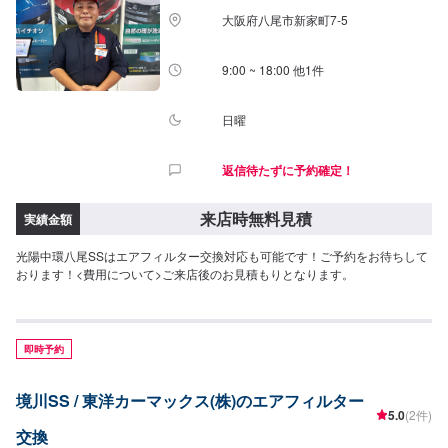
大阪府八尾市新家町7-5
9:00 ~ 18:00 他1件
日曜
返信待たずに予約確定！
来店時無料見積
実績金額
光陽中環八尾SSはエアフィルター交換対応も可能です！ご予約をお待ちして
おります！<費用について>ご来店後のお見積もりとなります。
即時予約
境川SS / 東洋カーマックス(株)のエアフィルター
5.0
(2件)
交換