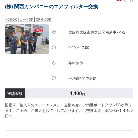
(株) 関西カンパニーのエアフィルター交換
代車OK
カードOK
QR決済OK
大阪府大阪市住之江区南港中7-1-2
9:00 ~ 17:00
年中無休
平均8時間で返信
4,400
実績金額
円
〜
国産車・輸入車のエアーエレメント交換もセルフ南港ポートタウンSSが承り
ます。ご予約、ご来店をお待ちしております。【交換工賃・部品代込】4,400
円〜