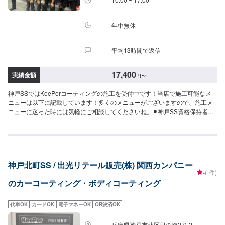
時間：2時間〜）分厚い2層のガラス被膜15,500円（〜15インチ）17,600円
（16〜19インチ）20,900円（20インチ〜）※作業時間は効果時間も含みま
年中無休
す。◉エンジンルームクリーン&プロテクト（作業時間：30分〜）エンジンル
ームにこびりついた汚れをきれいにして専用のコーティングで守ります。
5,340円（全車種）
平均13時間で返信
17,400
実績金額
円
〜
神戸SSではKeePerコーティングの施工を受付中です！当店で施工可能なメ
ニューは以下に記載しています！多くのメニューがございますので、施工メ
ニューに迷った時には気軽にご相談してくださいね。⚫︎神戸SS資格保持者
⚫︎・EXキーパー１級：１名・キーパー１級：７名【対応キーパーメニュー】
＜クリスタルキーパー（作業時間：1時間30分〜3時間）＞一年に一回の施工
で愛車の輝きを保ちます！⚪︎施工価格（車サイズ）17,400円（SSサイズ）
19,500円（Sサイズ）21,800円（Mサイズ）23,900円（Lサイズ）28,400円
（LLサイズ）32,900円（XLサイズ）＜フレッシュキーパー（作業時間：2時
神戸北町SS / 出光リテール販売(株) 関西カンパニー
間）＞汚れの密着を防ぐ独特な防汚能力を持つコーティングです。青空駐車
-
(-件)
でも綺麗を保つ！ノーメンテで1年耐久！⚪︎施工価格（車サイズ）27,400円
のカーコーティング・ボディコーティング
（SSサイズ）29,500円（Sサイズ）31,800円（Mサイズ）32,900円（Lサイ
ズ）38,400円（LLサイズ）42,900円（XLサイズ）＜ダイヤモンドキーパー
（作業時間：3〜8時間）＞人気メニュー！二層コーティングで塗装の色をよ
代車OK
カードOK
電子マネーOK
QR決済OK
り濃く透明な艶を加える！ノーメンテで3年耐久！（メンテありで5年耐久）
⚪︎施工価格（車サイズ）49,900円（SSサイズ）55,100円（Sサイズ）60,400
兵庫県神戸市北区日の峰2-9-2