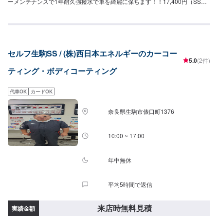
ーメンテナンスで1年耐久強撥水で車を綺麗に保ちます！！17,400円（SS）
19,500円（S）21,800円（M）23,900円（L）28,400円（LL）32,900円
（XL）◎フレッシュキーパー（2時間〜）ノーメンテナンスで1年耐久雨によ
り付着した汚れが水と一緒に落ちます。（汚れによっては洗車をする必要も
あります）青空駐車でも綺麗を保ちます。27,400円（SS）29,500円（S）
31,800円（M）33,900円（L）38,400円（LL）42,900円（XL）◎ダイヤモン
セルフ生駒SS / (株)西日本エネルギーのカーコー
ドキーパー（3〜8時間）ノーメンテナンスで3年間耐久より強いガラス被膜
5.0
(2件)
で塗装により深いツヤをだし強固に守ります。49,900円（SS）55,100円
ティング・ボディコーティング
（S）60,400円（M）64,400円（L）70,900円（LL）90,700円（XL）◎Wダ
イヤモンドキーパー（4時間〜1日）ノーメンテナンスで3年間耐久ダイヤモ
ンドキーパーと同様のガラス被膜が2層でより強固になり、計3層の被膜で車
代車OK
カードOK
の綺麗を保ちます。72,200円（SS）79,900円（S）87,600円（M）93,200円
（L）102,900円（LL）131,400円（XL）◎エコダイヤキーパー（3〜8時間）
奈良県生駒市俵口町1376
ノーメンテナンスで3年耐久新たに開発されたECOプラスレジンを防ぐ独特
な防汚能力を持つ被膜で、自然の雨で汚れが落ちやすくなります。72,200円
（SS）79,900円（S）87,600円（M）93,200円（L）102,900円（LL）
10:00 ~ 17:00
131,400円（XL）【その他サイドメニュー】◎ホイールコーティング<シング
ル（50分〜）>ガラス被膜でホイールを守ります。・〜15インチ10,400円・
16〜19インチ11,800円・20インチ〜13,900円<ダブル>シングルに加えもう1
年中無休
そうガラス被膜を重ねよりつやと水弾きを保ちます。・〜15インチ15,500
円・16〜19インチ17,600円・20インチ〜20,900円
平均5時間で返信
来店時無料見積
実績金額