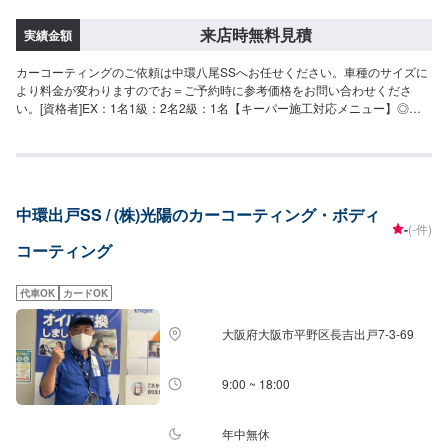
来店時無料見積
実績金額
カーコーティングのご依頼は中環八尾SSへお任せください。車種のサイズに
より料金が変わりますのでお＝ご予約時に参考価格をお問い合わせくださ
い。[資格者]EX：1名1級：2名2級：1名【キーパー施工対応メニュー】◎ク
リスタルキーパー（2時間〜）ノーメンテナンスで1年耐久強撥水で車を綺麗
に保ちます！！18,200円（SS）20,400円（S）22,800円（M）25,000円
（L）29,800円（LL）34,500円（XL）◎フレッシュキーパー（2時間〜）ノ
ーメンテナンスで1年耐久雨により付着した汚れが水と一緒に落ちます。（汚
れによっては洗車をする必要もあります）青空駐車でも綺麗を保ちます。
中環出戸SS / (株)光陽のカーコーティング・ボディ
28,700円（SS）30,900円（S）33,300円（M）35,500円（L）40,300円
-
(-件)
（LL）45,000円（XL）◎ダイヤモンドキーパー（3〜8時間）ノーメンテナ
コーティング
ンスで3年間耐久より強いガラス被膜で塗装により深いツヤをだし強固に守り
ます。52,300円（SS）57,800円（S）63,400円（M）67,600円（L）74,400
円（LL）95,200円（XL）◎Wダイヤモンドキーパー（4時間〜1日）ノーメン
代車OK
カードOK
テナンスで3年間耐久ダイヤモンドキーパーと同様のガラス被膜が2層でより
強固になり、計3層の被膜で車の綺麗を保ちます。75,800円（SS）83,800円
大阪府大阪市平野区長吉出戸7-3-69
（S）91,900円（M）97,800円（L）108,000円（LL）137,900円（XL）◎エ
コダイヤキーパー（3〜8時間）ノーメンテナンスで3年耐久新たに開発され
たECOプラスレジンを防ぐ独特な防汚能力を持つ被膜で、自然の雨で汚れが
9:00 ~ 18:00
落ちやすくなります。75,800円（SS）83,800円（S）91,900円（M）97,800
円（L）108,000円（LL）137,900円（XL）◎EXキーパー（6時間〜1日）ノ
ーメンテナンスで3年耐久新車向けのコーティングです（納車1ヶ月以降・
年中無休