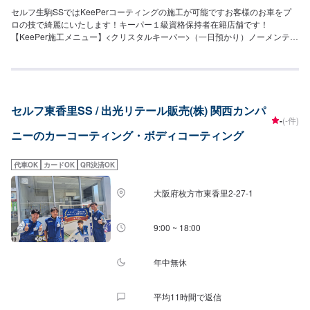
セルフ生駒SSではKeePerコーティングの施工が可能ですお客様のお車をプ
ロの技で綺麗にいたします！キーパー１級資格保持者在籍店舗です！
【KeePer施工メニュー】<クリスタルキーパー>（一日預かり）ノーメンテナ
ンス・洗車のみで一年耐久二層構造で、透明感のあるガラス特有のツヤが施
されます繰り返しの施行でどんどん綺麗になります22,000円（Sサイズ）
24,700円（Mサイズ）27,000円（Lサイズ）32,300円（LLサイズ）37,300円
（XLサイズ）<ダイヤモンドキーパー>（一日預かり）ノーメンテナンス・洗
車のみで三年耐久より強く塗装を守る高密度ガラス被膜にて施工深い艶を生
セルフ東香里SS / 出光リテール販売(株) 関西カンパ
み出します62,500円（Sサイズ）68,500円（Mサイズ）73,000円（Lサイズ）
-
(-件)
80,500円（LLサイズ）103,000円（XLサイズ）
ニーのカーコーティング・ボディコーティング
代車OK
カードOK
QR決済OK
大阪府枚方市東香里2-27-1
9:00 ~ 18:00
年中無休
平均11時間で返信