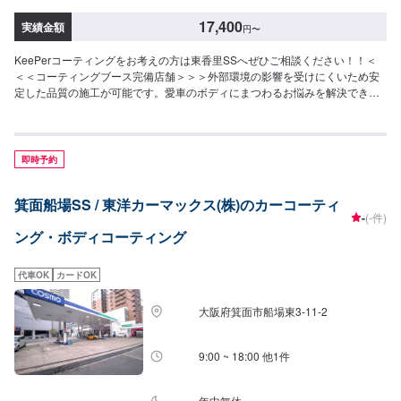
17,400
実績金額
円
〜
KeePerコーティングをお考えの方は東香里SSへぜひご相談ください！！＜
＜＜コーティングブース完備店舗＞＞＞外部環境の影響を受けにくいため安
定した品質の施工が可能です。愛車のボディにまつわるお悩みを解決できる
メニューのご提案をさせていただきますので、まずはご予約をお待ちしてお
ります。《資格保持者》EXキーパー1級▶︎1名キーパー1級▶︎2名※有資格者が
丁寧に仕上げます！【対応キーパーメニュー】＜クリスタルキーパー（作業
時間：1時間30分〜3時間）＞一年に一回の施工で愛車の輝きを保ちます！⚪︎
即時予約
施工価格（車サイズ）17,400円（SSサイズ）19,500円（Sサイズ）21,800円
（Mサイズ）23,900円（Lサイズ）28,400円（LLサイズ）32,900円（XLサイ
箕面船場SS / 東洋カーマックス(株)のカーコーティ
ズ）＜フレッシュキーパー（作業時間：2時間）＞汚れの密着を防ぐ独特な防
-
(-件)
汚能力を持つコーティングです。青空駐車でも綺麗を保つ！ノーメンテで1年
ング・ボディコーティング
耐久！⚪︎施工価格（車サイズ）27,400円（SSサイズ）29,500円（Sサイズ）
31,800円（Mサイズ）32,900円（Lサイズ）38,400円（LLサイズ）42,900円
（XLサイズ）＜ダイヤモンドキーパー（作業時間：3〜8時間）＞人気メニュ
代車OK
カードOK
ー！二層コーティングで塗装の色をより濃く透明な艶を加える！ノーメンテ
で3年耐久！（メンテありで5年耐久）⚪︎施工価格（車サイズ）49,900円（SS
大阪府箕面市船場東3-11-2
サイズ）55,100円（Sサイズ）60,400円（Mサイズ）64,400円（Lサイズ）
70,900円（LLサイズ）90,700円（XLサイズ）▶︎プレミアム仕様（細かい部
分まで施工）⚪︎施工価格（車サイズ）74,600円（SSサイズ）83,000円（Sサ
9:00 ~ 18:00 他1件
イズ）90,300円（Mサイズ）96,600円（Lサイズ）106,100円（LLサイズ）
136,500円（XLサイズ）＜ダブルダイヤモンドキーパー（作業時間：4時間〜
1日）＞ダイヤモンドキーパーの下部のレジン被膜を2層重ねた三層コーティ
年中無休