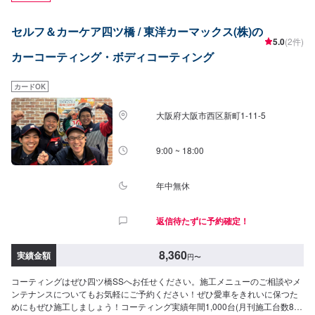
時間,耐久期間：30〜60日）18,810円(SSサイズ)18,810円(Sサイズ)21,945円
(Mサイズ)25,080円(Lサイズ)28,215円(LLサイズ)○V.I.PSuperCoat（作業時
セルフ＆カーケア四ツ橋 / 東洋カーマックス(株)の
間：6〜7時間,耐久期間：半永久※要メンテナンス）52,250円(SSサイ
5.0
(2件)
ズ)52,250円(Sサイズ)62,700円(Mサイズ)73,150円(Lサイズ)83,600円(LLサイ
カーコーティング・ボディコーティング
ズ)[対応可能KeePerメニュー]○クリスタルキーパー15,770円(SSサイ
ズ)17,670円(Sサイズ)19,760円(Mサイズ)21,660円(Lサイズ)25,650円(LLサイ
ズ)○Wダイヤモンドキーパー65,360円(SSサイズ)72,295円(Sサイズ)79,230円
カードOK
(Mサイズ)84,360円(Lサイズ)93,100円(LLサイズ)
大阪府大阪市西区新町1-11-5
9:00 ~ 18:00
年中無休
返信待たずに予約確定！
8,360
実績金額
円
〜
コーティングはぜひ四ツ橋SSへお任せください。施工メニューのご相談やメ
ンテナンスについてもお気軽にご予約ください！ぜひ愛車をきれいに保つた
めにもぜひ施工しましょう！コーティング実績年間1,000台(月刊施工台数80