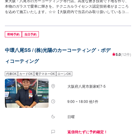
東大阪・八尾市のカーコーティング専門店。高度な磨き技術で下地を作り、
本物のガラスで愛車に輝きを。テクニカルライセンス認定技術者がまごころ
を込めて施工いたします。☆☆【大阪府内で当店のみ取り扱いしているコー
ティング】☆☆UPCOATは、耐久グレードに合わせて選べる4タイプ。全グレ
ードで最新技術によるポリッシングとガラス被膜コーティングを施し、最後
にフッ素樹脂によるガード被膜でボディを覆います。ポリッシングがボディ
の美しさを内側から引き出し、硬質のガラス被膜コーティングが深い艶を与
即時予約
当日予約
え、軽度な擦り傷や酸化・劣化をブロック。そして表面のガード被膜が、あ
らゆる汚れからボディ塗装を守ります。・撥水コーティング・親水(疎水)コー
中環八尾SS / (株)光陽のカーコーティング・ボデ
ティング～～詳しくは下記サイトから～～検索⇒【カーコーティングファク
5.0
(12件)
トリー東大阪】https://xn--dckpqk9gtm5bb7563ge43aho1i.jp/
ィコーティング
代車OK
カードOK
電子マネーOK
ローンOK
大阪府八尾市新家町7-5
9:00 ~ 18:00 他1件
日曜
返信待たずに予約確定！