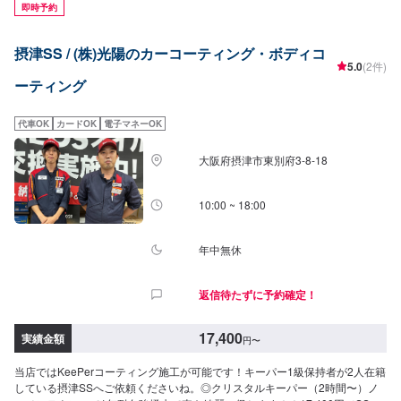
[持続期間]1年間[施工時間]約2時間※洗車時間込【フレッシュKeePer】[価
即時予約
格]SS:27,400円S:29,500円M:31,800円L:33,900円LL:38,400円XL:42,900円
[持続期間]1年間以上[施工時間]約2時間※洗車時間込※既にクリスタルキーパー
摂津SS / (株)光陽のカーコーティング・ボディコ
をやられているお客様は、ベースがあるので3,000円off！【ダイヤモンド
5.0
(2件)
KeePer】[価格]SS:49,900円S:55,100円M:60,400円L:64,400円LL:70,900円
ーティング
XL:90,700円[持続期間]3年間[施工時間]約4〜8時間※洗車時間込【Wダイヤモ
ンドKeePer】[価格]SS:72,200円S:79,900円M:87,600円L:93,200円
LL:102,900円XL:131,400円[持続期間]3年間[施工時間]約6時間から1日※洗車
代車OK
カードOK
電子マネーOK
時間込【ECOプラスダイヤモンドKeePer】[価格]SS:72,200円S:79,900円
M:87,600円L:93,200円LL:102,900円XL:131,400円[持続期間]3年間[施工時間]
大阪府摂津市東別府3-8-18
約4時間から8時間※洗車時間込
10:00 ~ 18:00
年中無休
返信待たずに予約確定！
17,400
実績金額
円
〜
当店ではKeePerコーティング施工が可能です！キーパー1級保持者が2人在籍
している摂津SSへご依頼くださいね。◎クリスタルキーパー（2時間〜）ノ