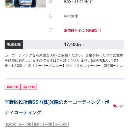
9:00 ~ 18:00 他1件
102,900円（LL）131,400円（XL）◎EXキーパー（6時間〜1日）ノーメンテ
ナンスで3年耐久新車向けのコーティングです（納車1ヶ月以降・1,000km以
上走行している車は研磨が必要な場合もあります）。新車のツヤと輝きを維
年中無休
持し、洗車の回数を減らすことができます。113,500円（SS）123,800円
（S）134,900円（M）150,200円（L）160,200円（LL）174,600円（XL）※
返信待たずに予約確定！
上記は新車施工価格です【その他メニュー】◎樹脂フェンダーキーパー（50
分〜）無塗装樹脂パーツをコートして色あせを防ぎ、汚れから守ります。
12,200円〜※お車によって価格が変動します。詳細はご予約時またはご来店
17,400
実績金額
円
〜
時にお尋ねください。◎ホイールコーティング<シングル（50分〜）>ガラス
被膜でホイールを守ります。・〜15インチ10,400円・16〜19インチ11,800
カーコーティングなら東住吉SSへご依頼ください。資格を持ったプロに愛車
円・20インチ〜13,900円<ダブル>シングルに加えもう1そうガラス被膜を重
を綺麗に磨き上げますのでまずはご相談くださいませ。[資格者]EX：1名1
ねよりつやと水弾きを保ちます。・〜15インチ15,500円・16〜19インチ
級：1名2級：1名【キーパーメニュー】◎クリスタルキーパー（2時間〜）ノ
17,600円・20インチ〜20,900円
ーメンテナンスで1年耐久強撥水で車を綺麗に保ちます！！17,400円（SS）
19,500円（S）21,800円（M）23,900円（L）28,400円（LL）32,900円
（XL）◎フレッシュキーパー（2時間〜）ノーメンテナンスで1年耐久雨によ
り付着した汚れが水と一緒に落ちます。（汚れによっては洗車をする必要も
即時予約
当日予約
あります）青空駐車でも綺麗を保ちます。27,400円（SS）29,500円（S）
31,800円（M）33,900円（L）38,400円（LL）42,900円（XL）◎ダイヤモン
平野区役所前SS / (株)光陽のカーコーティング・ボ
ドキーパー（3〜8時間）ノーメンテナンスで3年間耐久より強いガラス被膜
-
(-件)
で塗装により深いツヤをだし強固に守ります。49,900円（SS）55,100円
ディコーティング
（S）60,400円（M）64,400円（L）70,900円（LL）90,700円（XL）◎Wダ
イヤモンドキーパー（4時間〜1日）ノーメンテナンスで3年間耐久ダイヤモ
ンドキーパーと同様のガラス被膜が2層でより強固になり、計3層の被膜で車
代車OK
カードOK
電子マネーOK
ローンOK
の綺麗を保ちます。72,200円（SS）79,900円（S）87,600円（M）93,200円