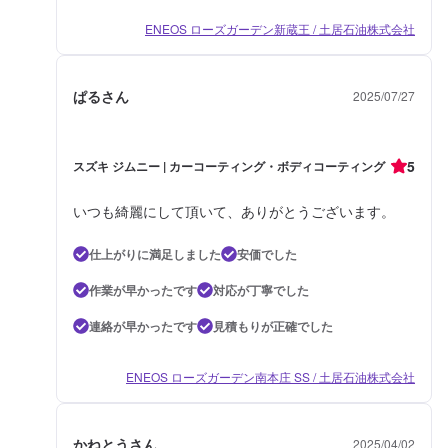
（16〜19インチ）20,900円（20インチ〜）※作業時間は効果時間も含みま
ENEOS ローズガーデン新蔵王 / 土居石油株式会社
す。◉エンジンルームクリーン&プロテクト（作業時間：30分〜）エンジンル
ームにこびりついた汚れをきれいにして専用のコーティングで守ります。
5,340円（全車種）
ぱるさん
2025/07/27
5
スズキ ジムニー | カーコーティング・ボディコーティング
いつも綺麗にして頂いて、ありがとうございます。
仕上がりに満足しました
安価でした
作業が早かったです
対応が丁寧でした
連絡が早かったです
見積もりが正確でした
ENEOS ローズガーデン南本庄 SS / 土居石油株式会社
かねとうさん
2025/04/02