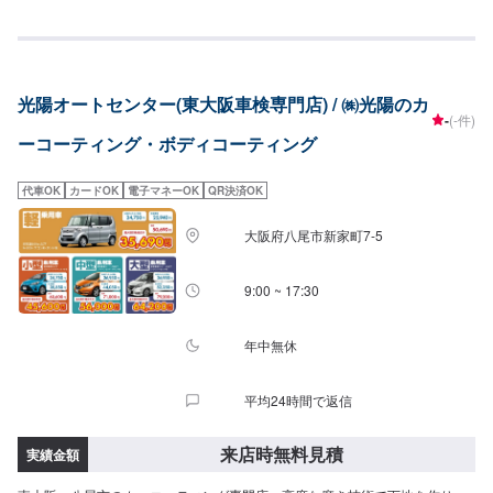
台)！！KeePer1級保持者も複数在籍しております！[コーティングメニュ
ー]○SUPERWAXMAXPRO仕様SSサイズ￥19,900Sサイズ￥21,945Mサイズ
￥25,080Lサイズ￥28,215LLサイズ￥31,350XLサイズ別途お見積り
○MAXPROスーパーコートGSSサイズ￥62,700Sサイズ￥67,925Mサイズ
￥73,150Lサイズ￥84,075LLサイズ￥94,050○MAXPROプレミアムコートSS
光陽オートセンター(東大阪車検専門店) / ㈱光陽のカ
サイズ￥146,300Sサイズ￥156,750Mサイズ￥167,200Lサイズ￥188,100LL
-
(-件)
サイズ￥209,000XLサイズ別途お見積り○MAXPROスーパーコートSSサイズ
ーコーティング・ボディコーティング
￥52,250Sサイズ￥57,475Mサイズ￥62,700Lサイズ￥73,150LLサイズ
￥83,600XLサイズ別途お見積り○ピュアコートレジンSSサイズ￥7,700Sサイ
ズ￥8,250Mサイズ￥8,800Lサイズ￥9,350LLサイズ￥9,900XLサイズ別途お
代車OK
カードOK
電子マネーOK
QR決済OK
見積り○スーパーバリアレジンSSサイズ￥4,400Sサイズ￥4,950Mサイズ
￥5,500Lサイズ￥6,050LLサイズ￥6,600XLサイズ別途お見積り
大阪府八尾市新家町7-5
9:00 ~ 17:30
年中無休
平均24時間で返信
来店時無料見積
実績金額