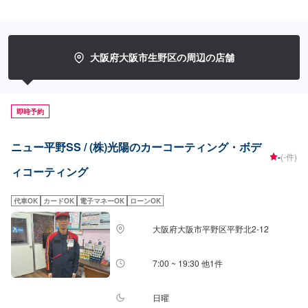
間〜）ノーメンテナンスで1年耐久強撥水で車を綺麗に保ちます！！17,400
円（SS）19,500円（S）21,800円（M）23,900円（L）28,400円（LL）
32,900円（XL）◎フレッシュキーパー（2時間〜）ノーメンテナンスで1年耐
久雨により付着した汚れが水と一緒に落ちます。（汚れによっては洗車をす
る必要もあります）青空駐車でも綺麗を保ちます。27,400円（SS）29,500円
大阪府大阪市生野区の周辺の店舗
（S）31,800円（M）33,900円（L）38,400円（LL）42,900円（XL）◎ダイ
ヤモンドキーパー（3〜8時間）ノーメンテナンスで3年間耐久より強いガラ
ス被膜で塗装により深いツヤをだし強固に守ります。49,900円（SS）55,100
円（S）60,400円（M）64,400円（L）70,900円（LL）90,700円（XL）◎W
即時予約
ダイヤモンドキーパー（4時間〜1日）ノーメンテナンスで3年間耐久ダイヤ
モンドキーパーと同様のガラス被膜が2層でより強固になり、計3層の被膜で
車の綺麗を保ちます。72,200円（SS）79,900円（S）87,600円（M）93,200
ニュー平野SS / (株)光陽のカーコーティング・ボデ
円（L）102,900円（LL）131,400円（XL）◎エコダイヤキーパー（3〜8時
-
(-件)
間）ノーメンテナンスで3年耐久新たに開発されたECOプラスレジンを防ぐ
ィコーティング
独特な防汚能力を持つ被膜で、自然の雨で汚れが落ちやすくなります。
72,200円（SS）79,900円（S）87,600円（M）93,200円（L）102,900円
（LL）131,400円（XL）＜その他メニュー＞●WAX洗車（10分〜）1,430円
代車OK
カードOK
電子マネーOK
ローンOK
（SS〜L：軽自動車・普通車）1,760円（LL〜XL：1BOX・RV）●ビーナスガ
ード（15分〜）耐久1〜2ヶ月・強力撥水2,530円（SS〜L：軽自動車・普通
大阪府大阪市平野区平野北2-12
車）2,860円（LL〜XL：1BOX・RV）●クラスコートサラ（15分〜）耐久〜3
ヶ月・ガラス系コーティング3,630円（SS〜L：軽自動車・普通車）3,960円
（LL〜XL：1BOX・RV）
7:00 ~ 19:30 他1件
日曜