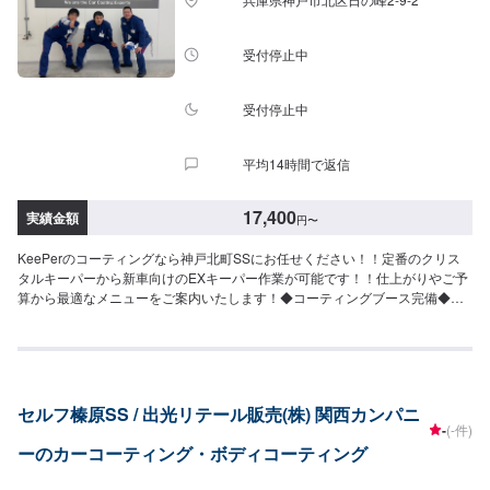
円（Mサイズ）64,400円（Lサイズ）70,900円（LLサイズ）90,700円（XLサ
イズ）▶︎プレミアム仕様（細かい部分まで施工）⚪︎施工価格（車サイズ）
74,600円（SSサイズ）83,000円（Sサイズ）90,300円（Mサイズ）96,600円
受付停止中
（Lサイズ）106,100円（LLサイズ）136,500円（XLサイズ）＜ダブルダイヤ
モンドキーパー（作業時間：4時間〜1日）＞ダイヤモンドキーパーの下部の
レジン被膜を2層重ねた三層コーティング！ノーメンテで3年耐久！（メンテ
受付停止中
ありで5年耐久）⚪︎施工価格（車サイズ）72,200円（SSサイズ）79,900円
（Sサイズ）87,600円（Mサイズ）93,200円（Lサイズ）102,900円（LLサイ
平均14時間で返信
ズ）131,400円（XLサイズ）＜エコプラスダイヤモンドキーパー（作業時
間：3〜8時間）＞自然の雨が洗車の代わりになる！水ジミなどの汚れがつき
にくい施工です。ノーメンテで3年耐久！（メンテありで5年耐久）⚪︎施工価
17,400
実績金額
円
〜
格（車サイズ）72,200円（SSサイズ）79,900円（Sサイズ）87,600円（Mサ
イズ）93,200円（Lサイズ）102,900円（LLサイズ）131,400円（XLサイズ）
KeePerのコーティングなら神戸北町SSにお任せください！！定番のクリス
※1ヶ月無料点検洗車のサービスがございます。詳細は来店時スタッフまでお
タルキーパーから新車向けのEXキーパー作業が可能です！！仕上がりやご予
尋ねください。＜＜コーティングオプション＞＞◉鉄粉取り（軽度の場合）ザ
算から最適なメニューをご案内いたします！◆コーティングブース完備◆い
ラついた鉄粉を取り除きます。⚪︎施工価格（車サイズ）2,750円（SSサイ
つでも安定した品質で仕上げられます。・＜EXキーパー１級＞２名・＜キー
ズ）2,970円（Sサイズ）3,310円（Mサイズ）3,620円（Lサイズ）4,180円
パー１級＞4名→ぜひ有資格者の施工をご体感ください！！【キーパーメニュ
（LLサイズ）4,730円（XLサイズ）◉ピッチ除去（作業時間：15分〜）タイヤ
ー】＜クリスタルキーパー（作業時間：1時間30分〜3時間）＞一年に一回の
から跳ね返るピッチやタールをきれいに除去します。（洗車またはキーパー
施工で愛車の輝きを保ちます！⚪︎施工価格（車サイズ）17,400円（SSサイ
コーティングの前処理・汚れ落としできれいに取ることが可能）◉樹液取り
ズ）19,500円（Sサイズ）21,800円（Mサイズ）23,900円（Lサイズ）
（作業時間：15分〜）「松ヤニ」などの樹液を、きれいに取ります。（コー
セルフ榛原SS / 出光リテール販売(株) 関西カンパニ
28,400円（LLサイズ）32,900円（XLサイズ）＜フレッシュキーパー（作業
ティングの前処理で取れることがあります）◉石灰のシミ取り工場から待って
-
(-件)
時間：2時間）＞汚れの密着を防ぐ独特な防汚能力を持つコーティングです。
くる石灰の粉。放っておくと白い汚れがこびりつきます。（コーティングの
ーのカーコーティング・ボディコーティング
青空駐車でも綺麗を保つ！ノーメンテで1年耐久！⚪︎施工価格（車サイズ）
前段階で取れることも多い）※症状によって別途お見積り。◉花粉のシミ取り
27,400円（SSサイズ）29,500円（Sサイズ）31,800円（Mサイズ）32,900円
塗装にこびりつく花粉。（夏まで放っておくとなくなることがほとんどで