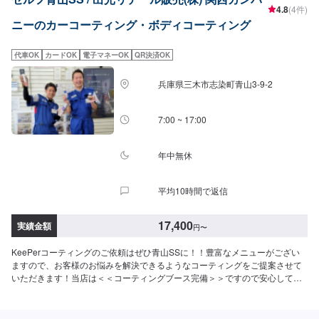
す。⚪︎施工価格（車サイズ）2,750円（SSサイズ）2,970円（Sサイズ）3,310
4.8
(4件)
ングです。青空駐車でも綺麗を保つ！ノーメンテで1年耐久！⚪︎施工価格（車
円（Mサイズ）3,620円（Lサイズ）4,180円（LLサイズ）4,730円（XLサイ
ニーのカーコーティング・ボディコーティング
サイズ）27,400円（SSサイズ）29,500円（Sサイズ）31,800円（Mサイズ）
ズ）◉ピッチ除去（作業時間：15分〜）タイヤから跳ね返るピッチやタールを
32,900円（Lサイズ）38,400円（LLサイズ）42,900円（XLサイズ）＜ダイヤ
きれいに除去します。（洗車またはキーパーコーティングの前処理・汚れ落
モンドキーパー（作業時間：3〜8時間）＞人気メニュー！二層コーティング
としできれいに取ることが可能）◉樹液取り（作業時間：15分〜）「松ヤニ」
代車OK
カードOK
電子マネーOK
QR決済OK
で塗装の色をより濃く透明な艶を加える！ノーメンテで3年耐久！（メンテあ
などの樹液を、きれいに取ります。（コーティングの前処理で取れることが
りで5年耐久）⚪︎施工価格（車サイズ）49,900円（SSサイズ）55,100円（S
あります）◉石灰のシミ取り工場から待ってくる石灰の粉。放っておくと白い
兵庫県三木市志染町青山3-9-2
サイズ）60,400円（Mサイズ）64,400円（Lサイズ）70,900円（LLサイズ）
汚れがこびりつきます。（コーティングの前段階で取れることも多い）※症状
90,700円（XLサイズ）▶︎プレミアム仕様（細かい部分まで施工）⚪︎施工価格
によって別途お見積り。◉花粉のシミ取り塗装にこびりつく花粉。（夏まで放
（車サイズ）74,600円（SSサイズ）83,000円（Sサイズ）90,300円（Mサイ
7:00 ~ 17:00
っておくとなくなることがほとんどです）⚪︎施工価格（車サイズ）2,750円
ズ）96,600円（Lサイズ）106,100円（LLサイズ）136,500円（XLサイズ）＜
（SSサイズ）2,970円（Sサイズ）3,310円（Mサイズ）3,620円（Lサイズ）
ダブルダイヤモンドキーパー（作業時間：4時間〜1日）＞ダイヤモンドキー
4,180円（LLサイズ）4,730円（XLサイズ）＜＜サイドメニュー＞＞◉樹脂フ
パーの下部のレジン被膜を2層重ねた三層コーティング！ノーメンテで3年耐
年中無休
ェンダーキーパー（作業時間：50分〜）無塗装樹脂パーツをコートし色あせ
久！（メンテありで5年耐久）⚪︎施工価格（車サイズ）72,200円（SSサイ
を防ぎ汚れから守ります。12,200円車種によって値段が変わります。◉ホイー
ズ）79,900円（Sサイズ）87,600円（Mサイズ）93,200円（Lサイズ）
ルクリーニング（作業時間：10分〜）2,200円◉ホイールコーティング分厚い
平均10時間で返信
102,900円（LLサイズ）131,400円（XLサイズ）＜エコプラスダイヤモンド
ガラス被膜でホイールをしっかり守ります。【シングル】（作業時間：50
キーパー（作業時間：3〜8時間）＞自然の雨が洗車の代わりになる！水ジミ
分〜）分厚い1層のガラス被膜10,400円（〜15インチ）11,800円（16〜19イ
などの汚れがつきにくい施工です。ノーメンテで3年耐久！（メンテありで5
ンチ）13,900円（20インチ〜）【ダブル】（作業時間：2時間〜）分厚い2層
17,400
実績金額
円
〜
年耐久）⚪︎施工価格（車サイズ）72,200円（SSサイズ）79,900円（Sサイ
のガラス被膜15,500円（〜15インチ）17,600円（16〜19インチ）20,900円
ズ）87,600円（Mサイズ）93,200円（Lサイズ）102,900円（LLサイズ）
（20インチ〜）※作業時間は効果時間も含みます。◉エンジンルームクリーン
KeePerコーティングのご依頼はぜひ青山SSに！！豊富なメニューがござい
131,400円（XLサイズ）＜＜コーティングオプション＞＞◉鉄粉取り（軽度の
&プロテクト（作業時間：30分〜）エンジンルームにこびりついた汚れをき
ますので、お客様のお悩みを解決できるようなコーティングをご提案させて
場合）ザラついた鉄粉を取り除きます。⚪︎施工価格（車サイズ）2,750円
れいにして専用のコーティングで守ります。5,340円（全車種）
いただきます！当店は＜＜コーティングブース完備＞＞ですので安心してコ
（SSサイズ）2,970円（Sサイズ）3,310円（Mサイズ）3,620円（Lサイズ）
ーティングを依頼可能です。いつでも安定した品質です。＊EXキーパー１
4,180円（LLサイズ）4,730円（XLサイズ）＜＜サイドメニュー＞＞◉樹脂フ
級：１名＊キーパー１級：３名在籍しております。ぜひお任せください！
ェンダーキーパー（作業時間：50分〜）無塗装樹脂パーツをコートし色あせ
【対応キーパーメニュー】＜クリスタルキーパー（作業時間：1時間30分〜3