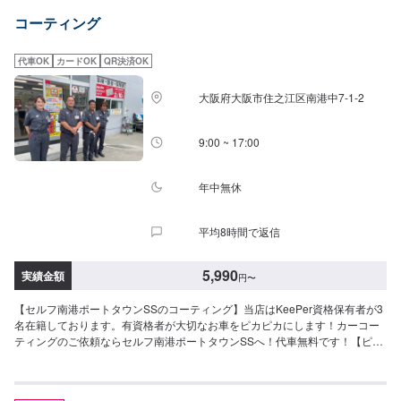
円（XL）◎ダイヤモンドキーパー（3〜8時間）ノーメンテナンスで3年間耐
コーティング
久より強いガラス被膜で塗装により深いツヤをだし強固に守ります。49,900
円（SS）55,100円（S）60,400円（M）64,400円（L）70,900円（LL）
90,700円（XL）◎Wダイヤモンドキーパー（4時間〜1日）ノーメンテナンス
代車OK
カードOK
QR決済OK
で3年間耐久ダイヤモンドキーパーと同様のガラス被膜が2層でより強固にな
り、計3層の被膜で車の綺麗を保ちます。72,200円（SS）79,900円（S）
大阪府大阪市住之江区南港中7-1-2
87,600円（M）93,200円（L）102,900円（LL）131,400円（XL）◎エコダイ
ヤキーパー（3〜8時間）ノーメンテナンスで3年耐久新たに開発されたECO
プラスレジンを防ぐ独特な防汚能力を持つ被膜で、自然の雨で汚れが落ちや
9:00 ~ 17:00
すくなります。72,200円（SS）79,900円（S）87,600円（M）93,200円
（L）102,900円（LL）131,400円（XL）◎EXキーパー（6時間〜1日）ノー
メンテナンスで3年耐久新車向けのコーティングです（納車1ヶ月以降・
年中無休
1,000km以上走行している車は研磨が必要な場合もあります）。新車のツヤ
と輝きを維持し、洗車の回数を減らすことができます。113,500円（SS）
平均8時間で返信
123,800円（S）134,900円（M）150,200円（L）160,200円（LL）174,600
円（XL）※上記は新車施工価格です【その他メニュー】◎樹脂フェンダーキ
ーパー（50分〜）無塗装樹脂パーツをコートして色あせを防ぎ、汚れから守
5,990
実績金額
円
〜
ります。12,200円〜※お車によって価格が変動します。詳細はご予約時また
はご来店時にお尋ねください。◎ホイールコーティング（40分〜）ガラス被
【セルフ南港ポートタウンSSのコーティング】当店はKeePer資格保有者が3
膜でホイールを守ります。・〜15インチ10,400円・16〜19インチ11,800
名在籍しております。有資格者が大切なお車をピカピカにします！カーコー
円・20インチ〜13,900円
ティングのご依頼ならセルフ南港ポートタウンSSへ！代車無料です！【ピュ
アKeePer】[価格]SS:5,990円S:6,410円M:7,040円L:7,560円LL:8,820円
XL:10,600円[持続期間]3ヶ月[施工時間]40〜60分【クリスタルKeePer】[価
格]SS:17,400円S:19,500円M:21,800円L:23,900円LL:28,400円XL:32,900円