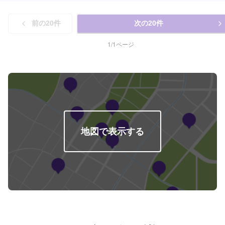
を防ぎ汚れから守ります。12,200円車種によって値段が変わります。◉ホイー
時間）＞一年に一回の施工で愛車の輝きを保ちます！⚪︎施工価格（車サイ
ルクリーニング（作業時間：10分〜）2,200円◉ホイールコーティング分厚い
ズ）17,400円（SSサイズ）19,500円（Sサイズ）21,800円（Mサイズ）
ガラス被膜でホイールをしっかり守ります。【シングル】（作業時間：50
前の
20
件
次の
20
件
23,900円（Lサイズ）28,400円（LLサイズ）32,900円（XLサイズ）＜フレッ
分〜）分厚い1層のガラス被膜10,400円（〜15インチ）11,800円（16〜19イ
シュキーパー（作業時間：2時間）＞汚れの密着を防ぐ独特な防汚能力を持つ
ンチ）13,900円（20インチ〜）【ダブル】（作業時間：2時間〜）分厚い2層
コーティングです。青空駐車でも綺麗を保つ！ノーメンテで1年耐久！⚪︎施工
1
/
1
ページ
のガラス被膜15,500円（〜15インチ）17,600円（16〜19インチ）20,900円
価格（車サイズ）27,400円（SSサイズ）29,500円（Sサイズ）31,800円（M
（20インチ〜）※作業時間は効果時間も含みます。
サイズ）32,900円（Lサイズ）38,400円（LLサイズ）42,900円（XLサイズ）
＜ダイヤモンドキーパー（作業時間：3〜8時間）＞人気メニュー！二層コー
ティングで塗装の色をより濃く透明な艶を加える！ノーメンテで3年耐久！
（メンテありで5年耐久）⚪︎施工価格（車サイズ）49,900円（SSサイズ）
55,100円（Sサイズ）60,400円（Mサイズ）64,400円（Lサイズ）70,900円
（LLサイズ）90,700円（XLサイズ）▶︎プレミアム仕様（細かい部分まで施
工）⚪︎施工価格（車サイズ）74,600円（SSサイズ）83,000円（Sサイズ）
90,300円（Mサイズ）96,600円（Lサイズ）106,100円（LLサイズ）136,500
地図で表示する
円（XLサイズ）＜ダブルダイヤモンドキーパー（作業時間：4時間〜1日）＞
ダイヤモンドキーパーの下部のレジン被膜を2層重ねた三層コーティング！ノ
ーメンテで3年耐久！（メンテありで5年耐久）⚪︎施工価格（車サイズ）
72,200円（SSサイズ）79,900円（Sサイズ）87,600円（Mサイズ）93,200円
（Lサイズ）102,900円（LLサイズ）131,400円（XLサイズ）＜エコプラスダ
イヤモンドキーパー（作業時間：3〜8時間）＞自然の雨が洗車の代わりにな
る！水ジミなどの汚れがつきにくい施工です。ノーメンテで3年耐久！（メン
テありで5年耐久）⚪︎施工価格（車サイズ）72,200円（SSサイズ）79,900円
（Sサイズ）87,600円（Mサイズ）93,200円（Lサイズ）102,900円（LLサイ
ズ）131,400円（XLサイズ）＜EXキーパー（作業時間：6時間〜1日）＞新車
向けのコーティング（新車以外は別途料金で研磨作業が必要な場合もありま