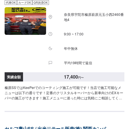
（Lサイズ）38,400円（LLサイズ）42,900円（XLサイズ）＜ダイヤモンドキ
す）⚪︎施工価格（車サイズ）2,750円（SSサイズ）2,970円（Sサイズ）3,310
代車OK
カードOK
QR決済OK
ーパー（作業時間：3〜8時間）＞人気メニュー！二層コーティングで塗装の
円（Mサイズ）3,620円（Lサイズ）4,180円（LLサイズ）4,730円（XLサイ
色をより濃く透明な艶を加える！ノーメンテで3年耐久！（メンテありで5年
ズ）＜＜サイドメニュー＞＞◉樹脂フェンダーキーパー（作業時間：50分〜）
奈良県宇陀市榛原萩原元玉小西2460番
耐久）⚪︎施工価格（車サイズ）49,900円（SSサイズ）55,100円（Sサイズ）
無塗装樹脂パーツをコートし色あせを防ぎ汚れから守ります。12,200円車種
地4
60,400円（Mサイズ）64,400円（Lサイズ）70,900円（LLサイズ）90,700円
によって値段が変わります。◉ホイールクリーニング（作業時間：10分〜）
（XLサイズ）▶︎プレミアム仕様（細かい部分まで施工）⚪︎施工価格（車サイ
2,200円◉ホイールコーティング分厚いガラス被膜でホイールをしっかり守り
ズ）74,600円（SSサイズ）83,000円（Sサイズ）90,300円（Mサイズ）
9:00 ~ 17:00
ます。【シングル】（作業時間：50分〜）分厚い1層のガラス被膜10,400円
96,600円（Lサイズ）106,100円（LLサイズ）136,500円（XLサイズ）＜ダブ
（〜15インチ）11,800円（16〜19インチ）13,900円（20インチ〜）【ダブ
ルダイヤモンドキーパー（作業時間：4時間〜1日）＞ダイヤモンドキーパー
ル】（作業時間：2時間〜）分厚い2層のガラス被膜15,500円（〜15インチ）
の下部のレジン被膜を2層重ねた三層コーティング！ノーメンテで3年耐久！
年中無休
17,600円（16〜19インチ）20,900円（20インチ〜）※作業時間は効果時間も
（メンテありで5年耐久）⚪︎施工価格（車サイズ）72,200円（SSサイズ）
含みます。◉エンジンルームクリーン&プロテクト（作業時間：30分〜）エン
79,900円（Sサイズ）87,600円（Mサイズ）93,200円（Lサイズ）102,900円
ジンルームにこびりついた汚れをきれいにして専用のコーティングで守りま
平均19時間で返信
（LLサイズ）131,400円（XLサイズ）＜エコプラスダイヤモンドキーパー
す。5,340円（全車種）
（作業時間：3〜8時間）＞自然の雨が洗車の代わりになる！水ジミなどの汚
れがつきにくい施工です。ノーメンテで3年耐久！（メンテありで5年耐久）
17,400
実績金額
円
〜
⚪︎施工価格（車サイズ）72,200円（SSサイズ）79,900円（Sサイズ）87,600
円（Mサイズ）93,200円（Lサイズ）102,900円（LLサイズ）131,400円（XL
榛原SSではKeePerでのコーティング施工が可能です！当店で施工可能なメ
サイズ）＜EXキーパー（作業時間：6時間〜1日）＞新車向けのコーティング
ニューは以下の通りです！定番のクリスタルキーパーから新車向けのEXキー
（新車以外は別途料金で研磨作業が必要な場合もあります）。高密度ガラス
パーの施工ができます！施工メニューに迷った時には気軽にご相談してくだ
被膜で水垢などに強くかつてない程の艶を生み出します！ノーメンテで3年耐
さい！[キーパー資格保持者]［1級］２名［2級］１名在籍しています。【対応
久！（メンテありで6年耐久）⚪︎施工価格（車サイズ）113,500円（SSサイ
キーパーメニュー】＜クリスタルキーパー（作業時間：1時間30分〜3時間）
ズ）123,800円（Sサイズ）134,900円（Mサイズ）150,200円（Lサイズ）
＞一年に一回の施工で愛車の輝きを保ちます！⚪︎施工価格（車サイズ）
160,200円（LLサイズ）174,600円（XLサイズ）※1ヶ月無料点検洗車のサー
17,400円（SSサイズ）19,500円（Sサイズ）21,800円（Mサイズ）23,900円
ビスがございます。詳細は来店時スタッフまでお尋ねください。＜＜コーテ
（Lサイズ）28,400円（LLサイズ）32,900円（XLサイズ）＜フレッシュキー
ィングオプション＞＞◉鉄粉取り（軽度の場合）ザラついた鉄粉を取り除きま
セルフ青山SS / 出光リテール販売(株) 関西カンパ
パー（作業時間：2時間）＞汚れの密着を防ぐ独特な防汚能力を持つコーティ