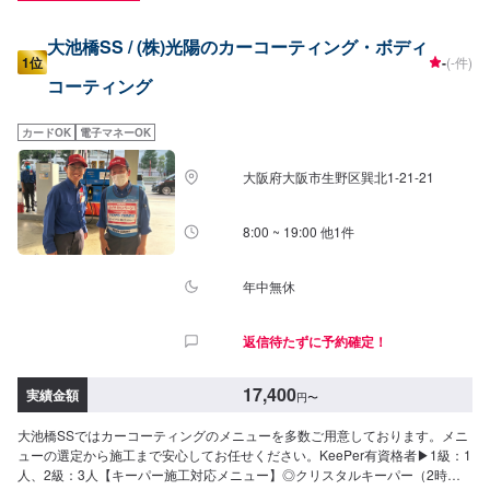
大池橋SS / (株)光陽のカーコーティング・ボディ
1位
-
(-件)
コーティング
カードOK
電子マネーOK
大阪府大阪市生野区巽北1-21-21
8:00 ~ 19:00 他1件
年中無休
返信待たずに予約確定！
17,400
実績金額
円
〜
大池橋SSではカーコーティングのメニューを多数ご用意しております。メニ
ューの選定から施工まで安心してお任せください。KeePer有資格者▶︎1級：1
人、2級：3人【キーパー施工対応メニュー】◎クリスタルキーパー（2時