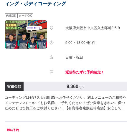
ィング・ボディコーティング
（SS）55,100円（S）60,400円（M）64,400円（L）70,900円（LL）90,700
円（XL）◎Wダイヤモンドキーパー（4時間〜1日）ノーメンテナンスで3年
間耐久ダイヤモンドキーパーと同様のガラス被膜が2層でより強固になり、計
代車OK
カードOK
3層の被膜で車の綺麗を保ちます。72,200円（SS）79,900円（S）87,600円
（M）93,200円（L）102,900円（LL）131,400円（XL）◎エコダイヤキーパ
大阪府大阪市中央区久太郎町2-5-9
ー（3〜8時間）ノーメンテナンスで3年耐久新たに開発されたECOプラスレ
ジンを防ぐ独特な防汚能力を持つ被膜で、自然の雨で汚れが落ちやすくなり
ます。72,200円（SS）79,900円（S）87,600円（M）93,200円（L）
9:00 ~ 18:00 他1件
102,900円（LL）131,400円（XL）◎EXキーパー（6時間〜1日）ノーメンテ
ナンスで3年耐久新車向けのコーティングです（納車1ヶ月以降・1,000km以
上走行している車は研磨が必要な場合もあります）。新車のツヤと輝きを維
日曜・祝日
持し、洗車の回数を減らすことができます。113,500円（SS）123,800円
（S）134,900円（M）150,200円（L）160,200円（LL）174,600円（XL）※
返信待たずに予約確定！
上記は新車施工価格です
8,360
実績金額
円
〜
コーティングはぜひ久太郎町SSへお任せください。施工メニューのご相談や
メンテナンスについてもお気軽にご予約ください！ぜひ愛車をきれいに保つ
ためにもぜひ施工をご検討ください！【有資格者複数在籍店舗】安心してお
任せくださいね！！・スーパーワックスプロアドバイザー在籍・KeePer1級
保有者在籍[コーティングメニュー]○SpecialCoatingWax（作業時間：1時
間〜,耐久期間：30〜60日）8,360円(SSサイズ)8,360円(Sサイズ)9,405円(M
サイズ)10,450円(Lサイズ)11,495円(LLサイズ)○SuperWax（作業時間：3〜4
即時予約