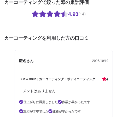
カーコーティングで絞った際の累計評価
す）。高密度ガラス被膜で水垢などに強くかつてない程の艶を生み出しま
す！ノーメンテで3年耐久！（メンテありで6年耐久）⚪︎施工価格（車サイ
4.93
(14)
ズ）113,500円（SSサイズ）123,800円（Sサイズ）134,900円（Mサイズ）
150,200円（Lサイズ）160,200円（LLサイズ）174,600円（XLサイズ）※1ヶ
月無料点検洗車のサービスがございます。詳細は来店時スタッフまでお尋ね
ください。＜＜コーティングオプション＞＞◉鉄粉取り（軽度の場合）ザラつ
いた鉄粉を取り除きます。⚪︎施工価格（車サイズ）2,750円（SSサイズ）
2,970円（Sサイズ）3,310円（Mサイズ）3,620円（Lサイズ）4,180円（LLサ
カーコーティングを利用した方の口コミ
イズ）4,730円（XLサイズ）◉ピッチ除去（作業時間：15分〜）タイヤから跳
ね返るピッチやタールをきれいに除去します。（洗車またはキーパーコーテ
ィングの前処理・汚れ落としできれいに取ることが可能）◉樹液取り（作業時
間：15分〜）「松ヤニ」などの樹液を、きれいに取ります。（コーティング
匿名さん
の前処理で取れることがあります）◉石灰のシミ取り工場から待ってくる石灰
2025/10/19
の粉。放っておくと白い汚れがこびりつきます。（コーティングの前段階で
取れることも多い）※症状によって別途お見積り。◉花粉のシミ取り塗装にこ
びりつく花粉。（夏まで放っておくとなくなることがほとんどです）⚪︎施工
4
ＢＭＷ 330e | カーコーティング・ボディコーティング
価格（車サイズ）2,750円（SSサイズ）2,970円（Sサイズ）3,310円（Mサイ
ズ）3,620円（Lサイズ）4,180円（LLサイズ）4,730円（XLサイズ）＜＜サ
イドメニュー＞＞◉樹脂フェンダーキーパー（作業時間：50分〜）無塗装樹脂
コメントはありません
パーツをコートし色あせを防ぎ汚れから守ります。12,200円車種によって値
段が変わります。◉ホイールクリーニング（作業時間：10分〜）2,200円◉ホ
仕上がりに満足しました
作業が早かったです
イールコーティング分厚いガラス被膜でホイールをしっかり守ります。【シ
ングル】（作業時間：50分〜）分厚い1層のガラス被膜10,400円（〜15イン
対応が丁寧でした
連絡が早かったです
チ）11,800円（16〜19インチ）13,900円（20インチ〜）【ダブル】（作業
時間：2時間〜）分厚い2層のガラス被膜15,500円（〜15インチ）17,600円