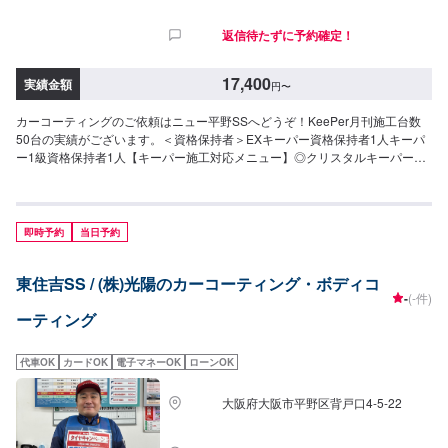
返信待たずに予約確定！
17,400
実績金額
円
〜
カーコーティングのご依頼はニュー平野SSへどうぞ！KeePer月刊施工台数
50台の実績がございます。＜資格保持者＞EXキーパー資格保持者1人キーパ
ー1級資格保持者1人【キーパー施工対応メニュー】◎クリスタルキーパー
（2時間〜）ノーメンテナンスで1年耐久強撥水で車を綺麗に保ちます！！
17,400円（SS）19,500円（S）21,800円（M）23,900円（L）28,400円
（LL）32,900円（XL）◎フレッシュキーパー（2時間〜）ノーメンテナンス
で1年耐久雨により付着した汚れが水と一緒に落ちます。（汚れによっては洗
即時予約
当日予約
車をする必要もあります）青空駐車でも綺麗を保ちます。27,400円（SS）
29,500円（S）31,800円（M）33,900円（L）38,400円（LL）42,900円
東住吉SS / (株)光陽のカーコーティング・ボディコ
（XL）◎ダイヤモンドキーパー（3〜8時間）ノーメンテナンスで3年間耐久
-
(-件)
より強いガラス被膜で塗装により深いツヤをだし強固に守ります。49,900円
ーティング
（SS）55,100円（S）60,400円（M）64,400円（L）70,900円（LL）90,700
円（XL）◎Wダイヤモンドキーパー（4時間〜1日）ノーメンテナンスで3年
間耐久ダイヤモンドキーパーと同様のガラス被膜が2層でより強固になり、計
代車OK
カードOK
電子マネーOK
ローンOK
3層の被膜で車の綺麗を保ちます。72,200円（SS）79,900円（S）87,600円
（M）93,200円（L）102,900円（LL）131,400円（XL）◎エコダイヤキーパ
大阪府大阪市平野区背戸口4-5-22
ー（3〜8時間）ノーメンテナンスで3年耐久新たに開発されたECOプラスレ
ジンを防ぐ独特な防汚能力を持つ被膜で、自然の雨で汚れが落ちやすくなり
ます。72,200円（SS）79,900円（S）87,600円（M）93,200円（L）