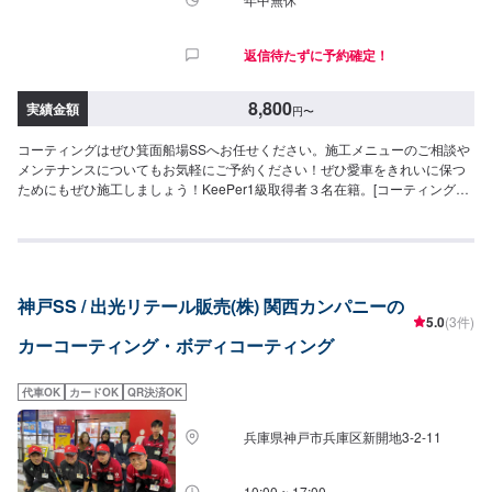
ング！ノーメンテで3年耐久！（メンテありで5年耐久）⚪︎施工価格（車サイ
ズ）72,200円（SSサイズ）79,900円（Sサイズ）87,600円（Mサイズ）
返信待たずに予約確定！
93,200円（Lサイズ）102,900円（LLサイズ）131,400円（XLサイズ）＜エコ
プラスダイヤモンドキーパー（作業時間：3〜8時間）＞自然の雨が洗車の代
わりになる！水ジミなどの汚れがつきにくい施工です。ノーメンテで3年耐
8,800
実績金額
円
〜
久！（メンテありで5年耐久）⚪︎施工価格（車サイズ）72,200円（SSサイ
ズ）79,900円（Sサイズ）87,600円（Mサイズ）93,200円（Lサイズ）
コーティングはぜひ箕面船場SSへお任せください。施工メニューのご相談や
102,900円（LLサイズ）131,400円（XLサイズ）＜EXキーパー（作業時間：
メンテナンスについてもお気軽にご予約ください！ぜひ愛車をきれいに保つ
6時間〜1日）＞新車向けのコーティング（新車以外は別途料金で研磨作業が
ためにもぜひ施工しましょう！KeePer1級取得者３名在籍。[コーティングメ
必要な場合もあります）。高密度ガラス被膜で水垢などに強くかつてない程
ニュー]○SpecialCoatingWax（作業時間：1時間〜,耐久期間：30〜60日）
の艶を生み出します！ノーメンテで3年耐久！（メンテありで6年耐久）⚪︎施
8,360円(SSサイズ)8,360円(Sサイズ)9,405円(Mサイズ)10,450円(Lサイ
工価格（車サイズ）113,500円（SSサイズ）123,800円（Sサイズ）134,900
ズ)11,495円(LLサイズ)○SuperWax（作業時間：3〜4時間,耐久期間：30〜60
円（Mサイズ）150,200円（Lサイズ）160,200円（LLサイズ）174,600円
日）18,810円(SSサイズ)18,810円(Sサイズ)21,945円(Mサイズ)25,080円(Lサ
（XLサイズ）※1ヶ月無料点検洗車のサービスがございます。詳細は来店時ス
イズ)28,215円(LLサイズ)○V.I.PSuperCoat（作業時間：6〜7時間,耐久期間：
タッフまでお尋ねください。＜＜コーティングオプション＞＞◉鉄粉取り（軽
神戸SS / 出光リテール販売(株) 関西カンパニーの
半永久※要メンテナンス）52,250円(SSサイズ)52,250円(Sサイズ)62,700円(M
度の場合）ザラついた鉄粉を取り除きます。⚪︎施工価格（車サイズ）2,750円
5.0
(3件)
サイズ)73,150円(Lサイズ)83,600円(LLサイズ)[対応可能KeePerメニュー]○ク
（SSサイズ）2,970円（Sサイズ）3,310円（Mサイズ）3,620円（Lサイズ）
カーコーティング・ボディコーティング
リスタルキーパー（参考価格）15,770円(SSサイズ)17,670円(Sサイ
4,180円（LLサイズ）4,730円（XLサイズ）◉ピッチ除去（作業時間：15
ズ)19,760円(Mサイズ)21,660円(Lサイズ)25,650円(LLサイズ)○Wダイヤモン
分〜）タイヤから跳ね返るピッチやタールをきれいに除去します。＜＜サイ
ドキーパー（参考価格）65,360円(SSサイズ)72,295円(Sサイズ)79,230円(M
ドメニュー＞＞◉樹脂フェンダーキーパー（作業時間：50分〜）無塗装樹脂パ
代車OK
カードOK
QR決済OK
サイズ)84,360円(Lサイズ)93,100円(LLサイズ)
ーツをコートし色あせを防ぎ汚れから守ります。12,200円車種によって値段
が変わります。◉ホイールクリーニング（作業時間：10分〜）2,200円◉ホイ
兵庫県神戸市兵庫区新開地3-2-11
ールコーティング分厚いガラス被膜でホイールをしっかり守ります。【シン
グル】（作業時間：50分〜）分厚い1層のガラス被膜10,400円（〜15イン
チ）11,800円（16〜19インチ）13,900円（20インチ〜）【ダブル】（作業
10:00 ~ 17:00