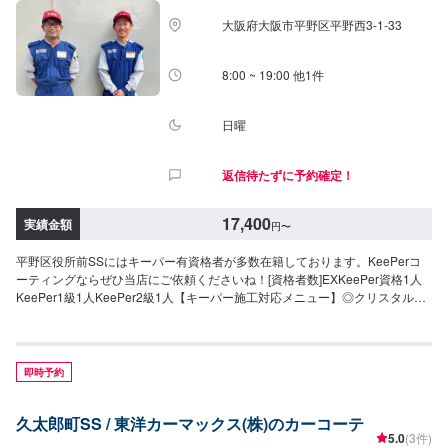
（L）102,900円（LL）131,400円（XL）◎エコダイヤキーパー（3〜8時間）
大阪府大阪市平野区平野西3-1-33
ノーメンテナンスで3年耐久新たに開発されたECOプラスレジンを防ぐ独特
な防汚能力を持つ被膜で、自然の雨で汚れが落ちやすくなります。72,200円
（SS）79,900円（S）87,600円（M）93,200円（L）102,900円（LL）
8:00 ~ 19:00 他1件
131,400円（XL）◎EXキーパー（6時間〜1日）ノーメンテナンスで3年耐久
新車向けのコーティングです（納車1ヶ月以降・1,000km以上走行している車
は研磨が必要な場合もあります）。新車のツヤと輝きを維持し、洗車の回数
日曜
を減らすことができます。113,500円（SS）123,800円（S）134,900円
（M）150,200円（L）160,200円（LL）174,600円（XL）※上記は新車施工価
返信待たずに予約確定！
格です【その他メニュー】◎樹脂フェンダーキーパー（50分〜）無塗装樹脂
パーツをコートして色あせを防ぎ、汚れから守ります。12,200円〜※お車に
よって価格が変動します。詳細はご予約時またはご来店時にお尋ねくださ
17,400
実績金額
円
〜
い。◎ホイールコーティング<シングル（50分〜）>ガラス被膜でホイールを
守ります。・〜15インチ10,400円・16〜19インチ11,800円・20インチ〜
平野区役所前SSにはキーパー有資格者が多数在籍しております。KeePerコ
13,900円<ダブル>シングルに加えもう1そうガラス被膜を重ねよりつやと水
ーティングならぜひ当店にご依頼くださいね！[資格者数]EXKeePer資格1人
弾きを保ちます。・〜15インチ15,500円・16〜19インチ17,600円・20イン
KeePer1級1人KeePer2級1人【キーパー施工対応メニュー】◎クリスタルキ
チ〜20,900円
ーパー（2時間〜）ノーメンテナンスで1年耐久強撥水で車を綺麗に保ちま
す！！17,400円（SS）19,500円（S）21,800円（M）23,900円（L）28,400
円（LL）32,900円（XL）◎フレッシュキーパー（2時間〜）ノーメンテナン
スで1年耐久雨により付着した汚れが水と一緒に落ちます。（汚れによっては
即時予約
洗車をする必要もあります）青空駐車でも綺麗を保ちます。27,400円（SS）
29,500円（S）31,800円（M）33,900円（L）38,400円（LL）42,900円
久太郎町SS / 東洋カーマックス(株)のカーコーテ
（XL）◎ダイヤモンドキーパー（3〜8時間）ノーメンテナンスで3年間耐久
5.0
(3件)
より強いガラス被膜で塗装により深いツヤをだし強固に守ります。49,900円