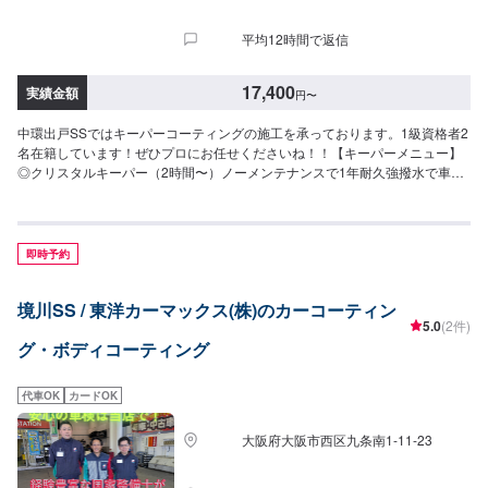
1,000km以上走行している車は研磨が必要な場合もあります）。新車のツヤ
と輝きを維持し、洗車の回数を減らすことができます。115,700円（SS）
平均12時間で返信
126,200円（S）137,500円（M）153,200円（L）163,400円（LL）178,000
円（XL）※上記は新車施工価格です<その他メニュー>・樹脂フェンダーキー
パー6,280円〜（車種サイズによる）・ホイールコーティング（シングル）
17,400
実績金額
円
〜
10,700円（〜15インチ）12,100円（16〜19インチ）14,300円（20イン
チ〜）・ホイールコーティング（ダブル）15,900円（〜15インチ）18,100円
中環出戸SSではキーパーコーティングの施工を承っております。1級資格者2
（16〜19インチ）21,500円（20インチ〜）
名在籍しています！ぜひプロにお任せくださいね！！【キーパーメニュー】
◎クリスタルキーパー（2時間〜）ノーメンテナンスで1年耐久強撥水で車を
綺麗に保ちます！！17,400円（SS）19,500円（S）21,800円（M）23,900円
（L）28,400円（LL）32,900円（XL）◎フレッシュキーパー（2時間〜）ノ
ーメンテナンスで1年耐久雨により付着した汚れが水と一緒に落ちます。（汚
れによっては洗車をする必要もあります）青空駐車でも綺麗を保ちます。
即時予約
27,400円（SS）29,500円（S）31,800円（M）33,900円（L）38,400円
（LL）42,900円（XL）◎ダイヤモンドキーパー（3〜8時間）ノーメンテナ
境川SS / 東洋カーマックス(株)のカーコーティン
ンスで3年間耐久より強いガラス被膜で塗装により深いツヤをだし強固に守り
5.0
(2件)
ます。49,900円（SS）55,100円（S）60,400円（M）64,400円（L）70,900
グ・ボディコーティング
円（LL）90,700円（XL）◎Wダイヤモンドキーパー（4時間〜1日）ノーメン
テナンスで3年間耐久ダイヤモンドキーパーと同様のガラス被膜が2層でより
強固になり、計3層の被膜で車の綺麗を保ちます。72,200円（SS）79,900円
代車OK
カードOK
（S）87,600円（M）93,200円（L）102,900円（LL）131,400円（XL）◎エ
コダイヤキーパー（3〜8時間）ノーメンテナンスで3年耐久新たに開発され
大阪府大阪市西区九条南1-11-23
たECOプラスレジンを防ぐ独特な防汚能力を持つ被膜で、自然の雨で汚れが
落ちやすくなります。72,200円（SS）79,900円（S）87,600円（M）93,200
円（L）102,900円（LL）131,400円（XL）【その他メニュー】◎ホイールコ