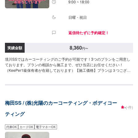
9:00 ~ 18:00
ーティング<シングル（50分〜）>ガラス被膜でホイールを守ります。・〜15
インチ10,400円・16〜19インチ11,800円・20インチ〜13,900円<ダブル>シ
ングルに加えもう1そうガラス被膜を重ねよりつやと水弾きを保ちます。・〜
日曜・祝日
15インチ15,500円・16〜19インチ17,600円・20インチ〜20,900円
返信待たずに予約確定！
8,360
実績金額
円
〜
境川SSではカーコーティングのご予約が可能です！3つのプランをご用意し
ております。プランの相談から施工まで、ぜひ当店にお任せください！
（KeePer1級保有者が在籍しております）【施工価格】プランは３つござい
ます。---PREMIUMCOATINGSYSTEM---■PremiumPlan１■-PureCoatカルバ
ナPLUS-愛車の塗装を痛めずに水アカを取り除き同時グラスコーティング施
工8,360円(SSサイズ)8,360円(Sサイズ)9,405円(Mサイズ)10,450円(Lサイ
ズ)11,495円(LLサイズ)■PremiumPlan２■-SuperWax-新車の塗装を史上最強
の光沢とガード力を発揮し、新車以上の状態を保ち続けます18,810円(SSサ
梅田SS / (株)光陽のカーコーティング・ボディコー
イズ)18,810円(Sサイズ)21,945円(Mサイズ)25,080円(Lサイズ)28,215円(LLサ
-
(-件)
イズ)■PremiumPlan３■-V.I.PSuperCoat-フッ素とセラミックで硬いコーティ
ティング
ング層を形成しここにスーパーワックスを融合することに成功した史上最強
のボディーコート。52,250円(SSサイズ)52,250円(Sサイズ)62,700円(Mサイ
ズ)73,150円(Lサイズ)83,600円(LLサイズ)[対応可能KeePerメニュー]○クリス
代車OK
カードOK
電子マネーOK
タルキーパー（参考価格）15,770円(SSサイズ)17,670円(Sサイズ)19,760円
(Mサイズ)21,660円(Lサイズ)25,650円(LLサイズ)○ダイヤモンドキーパー（参