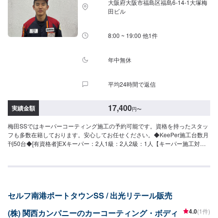
大阪府大阪市福島区福島6-14-1大塚梅
考価格）65,360円(SSサイズ)72,295円(Sサイズ)79,230円(Mサイズ)84,360円
田ビル
(Lサイズ)93,100円(LLサイズ)
8:00 ~ 19:00 他1件
年中無休
平均24時間で返信
17,400
実績金額
円
〜
梅田SSではキーパーコーティング施工の予約可能です。資格を持ったスタッ
フも多数在籍しております。安心してお任せください。◆KeePer施工台数月
刊50台◆[有資格者]EXキーパー：2人1級：2人2級：1人【キーパー施工対応
メニュー】ダイヤ・Wダイヤ・エコダイヤ・EXにはより細部まで施工するプ
レミアムコースもございます。（価格はお問い合わせください。）◎クリス
タルキーパー（2時間〜）ノーメンテナンスで1年耐久強撥水で車を綺麗に保
ちます！！17,400円（SS）19,500円（S）21,800円（M）23,900円（L）
28,400円（LL）32,900円（XL）◎フレッシュキーパー（2時間〜）ノーメン
セルフ南港ポートタウンSS / 出光リテール販売
テナンスで1年耐久雨により付着した汚れが水と一緒に落ちます。（汚れによ
っては洗車をする必要もあります）青空駐車でも綺麗を保ちます。27,400円
4.0
(1件)
(株) 関西カンパニーのカーコーティング・ボディ
（SS）29,500円（S）31,800円（M）33,900円（L）38,400円（LL）42,900