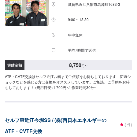
滋賀県近江八幡市馬淵町1683-3
9:00 ~ 18:30
年中無休
平均7時間で返信
8,750
実績金額
円
〜
ATF・CVTF交換はセルフ近江八幡までご依頼をお待ちしております！変速シ
ョックなどを感じる方は交換をオススメしています。ご相談、ご予約をお待
ちしております！<費用目安>1,700円~/L作業時間30分~
セルフ東近江今堀SS / (株)西日本エネルギーの
-
(-件)
ATF・CVTF交換