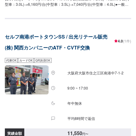
型車：3.0L)→6,160円/台(中型車：3.5L)→7,040円/台(中型車：4.0L)●一般車
向け[オートマ車]ATX-UNI→4,400円/台(軽自動車：2.5L)→5,280円/台(小型
車：3.0L)→6,160円/台(中型車：3.5L)→7,040円/台(中型車：4.0L)●[CVT
車]CVTF→4,400円/台(軽自動車：2.5L)→5,280円/台(小型車：3.0L)→6,160円/
台(中型車：3.5L)→7,040円/台(中型車：4.0L)
セルフ南港ポートタウンSS / 出光リテール販売
4.0
(1件)
(株) 関西カンパニーのATF・CVTF交換
代車OK
カードOK
QR決済OK
大阪府大阪市住之江区南港中7-1-2
9:00 ~ 17:00
年中無休
平均8時間で返信
11,550
実績金額
円
〜