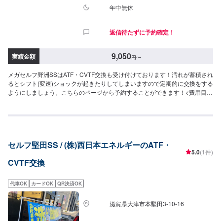
年中無休
返信待たずに予約確定！
9,050
実績金額
円
〜
メガセルフ野洲SSはATF・CVTF交換も受け付けております！汚れが蓄積され
るとシフト(変速)ショックが起きたりしてしまいますので定期的に交換をする
ようにしましょう。こちらのページから予約することができます！<費用目安
>1,700円~/L工賃550円作業時間20分~
セルフ堅田SS / (株)西日本エネルギーのATF・
5.0
(1件)
CVTF交換
代車OK
カードOK
QR決済OK
滋賀県大津市本堅田3-10-16