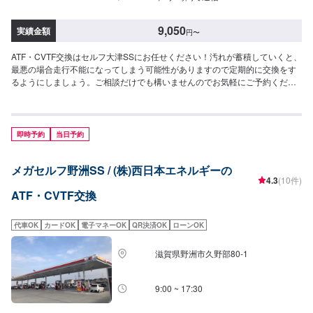
9,050
実績金額
円
〜
ATF・CVTF交換はセルフ大津SSにお任せください！汚れが蓄積していくと、
最悪の場合走行不能になってしまう可能性がありますので定期的に交換をす
るようにしましょう。ご相談だけでも構いませんのでお気軽にご予約くださ
い！<費用目安>1,700円~/L工賃550円作業時間20分~
即時予約
当日予約
メガセルフ野洲SS / (株)西日本エネルギーの
4.3
(10件)
ATF・CVTF交換
代車OK
カードOK
電子マネーOK
QR決済OK
ローンOK
滋賀県野洲市久野部80-1
9:00 ~ 17:30