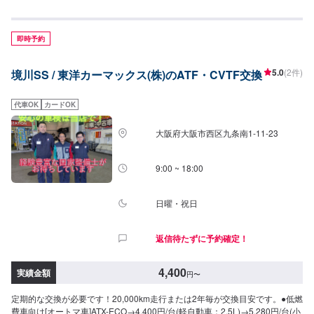
即時予約
5.0
(2件)
境川SS / 東洋カーマックス(株)のATF・CVTF交換
代車OK
カードOK
大阪府大阪市西区九条南1-11-23
9:00 ~ 18:00
日曜・祝日
返信待たずに予約確定！
4,400
実績金額
円
〜
定期的な交換が必要です！20,000km走行または2年毎が交換目安です。●低燃
費車向け[オートマ車]ATX-ECO→4,400円/台(軽自動車：2.5L)→5,280円/台(小