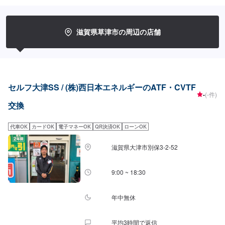
滋賀県草津市の周辺の店舗
セルフ大津SS / (株)西日本エネルギーのATF・CVTF
-
(-件)
交換
代車OK
カードOK
電子マネーOK
QR決済OK
ローンOK
滋賀県大津市別保3-2-52
9:00 ~ 18:30
年中無休
平均3時間で返信