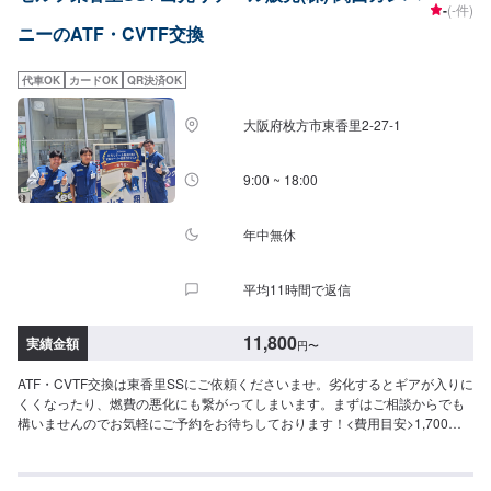
-
(-件)
ニーのATF・CVTF交換
代車OK
カードOK
QR決済OK
大阪府枚方市東香里2-27-1
9:00 ~ 18:00
年中無休
平均11時間で返信
11,800
実績金額
円
〜
ATF・CVTF交換は東香里SSにご依頼くださいませ。劣化するとギアが入りに
くくなったり、燃費の悪化にも繋がってしまいます。まずはご相談からでも
構いませんのでお気軽にご予約をお待ちしております！<費用目安>1,700円/L
工賃3,300円作業時間20分~