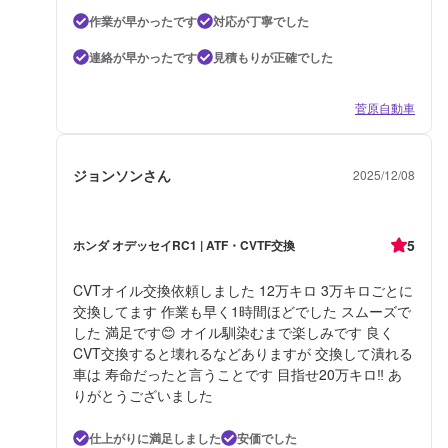
作業が早かったです
対応が丁寧でした
連絡が早かったです
見積もりが正確でした
菅原自動車
ジョンソンさん
2025/12/08
5
ホンダ オデッセイRC1 | ATF・CVTF交換
CVTオイル交換依頼しました 12万キロ 3万キロごとに
交換してます 作業も早く1時間ほどでした スムーズで
した 満足です😊 オイル馴染むまで楽しみです 良く
CVT交換すると壊れるなどありますが 交換して潰れる
車は 寿命だったと言うことです 目指せ20万キロ‼️ あ
りがとうございました
仕上がりに満足しました
安価でした