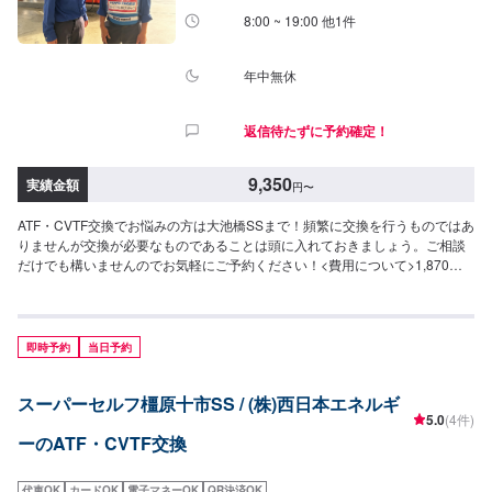
8:00 ~ 19:00 他1件
年中無休
返信待たずに予約確定！
9,350
実績金額
円
〜
ATF・CVTF交換でお悩みの方は大池橋SSまで！頻繁に交換を行うものではあ
りませんが交換が必要なものであることは頭に入れておきましょう。ご相談
だけでも構いませんのでお気軽にご予約ください！<費用について>1,870
円/L+工賃作業時間30分~
即時予約
当日予約
スーパーセルフ橿原十市SS / (株)西日本エネルギ
5.0
(4件)
ーのATF・CVTF交換
代車OK
カードOK
電子マネーOK
QR決済OK