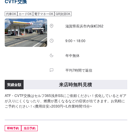
CVTF交換
代車OK
カードOK
電子マネーOK
QR決済OK
滋賀県長浜市内保町262
9:00 ~ 18:00
年中無休
平均7時間で返信
来店時無料見積
実績金額
ATF・CVTF交換はセルフ365浅井SSにご依頼ください！劣化しているとギア
が入りにくくなったり、燃費が悪くなるなどの症状が出てきます。お気軽に
ご予約ください！<費用目安>2030円~/L作業時間15分~
即時予約
当日予約