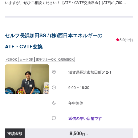
いますが、ぜひご相談ください！【ATF・CVTF交換料金】[ATF]○1,760
円/L[CVTF]○1,980円/L>>作業時間はいずれも30分〜です。
セルフ長浜加田SS / (株)西日本エネルギーの
5.0
(1件)
ATF・CVTF交換
代車OK
カードOK
電子マネーOK
QR決済OK
滋賀県長浜市加田町612-1
9:00 ~ 18:30
年中無休
返信の早い店舗です
8,500
実績金額
円
〜