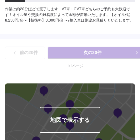
作業は約20分ほどで完了します！AT車・CVT車どちらのご予約も大歓迎で
す！オイル量や交換の難易度によって金額が変動いたします。【オイル代】
8,250円/台〜【技術料】3,300円/台〜※輸入車は別途お見積りといたします。
前の
20
件
次の
20
件
1
/
1
ページ
地図で表示する