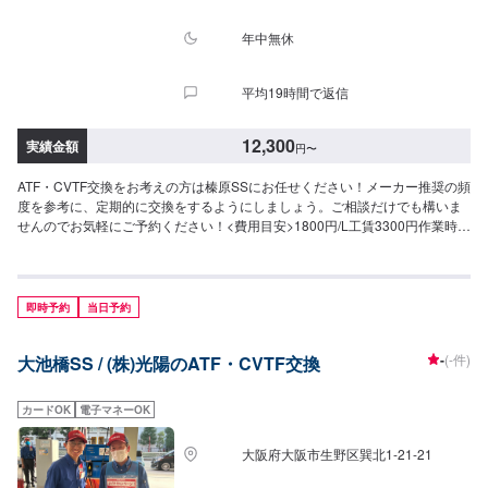
年中無休
平均19時間で返信
12,300
実績金額
円
〜
ATF・CVTF交換をお考えの方は榛原SSにお任せください！メーカー推奨の頻
度を参考に、定期的に交換をするようにしましょう。ご相談だけでも構いま
せんのでお気軽にご予約ください！<費用目安>1800円/L工賃3300円作業時間
30分~
即時予約
当日予約
-
(-件)
大池橋SS / (株)光陽のATF・CVTF交換
カードOK
電子マネーOK
大阪府大阪市生野区巽北1-21-21