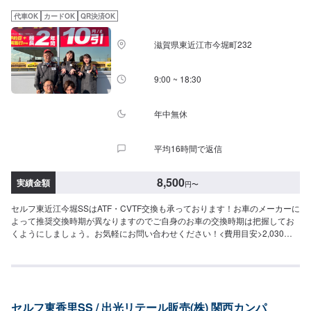
代車OK
カードOK
QR決済OK
滋賀県東近江市今堀町232
9:00 ~ 18:30
年中無休
平均16時間で返信
8,500
実績金額
円
〜
セルフ東近江今堀SSはATF・CVTF交換も承っております！お車のメーカーに
よって推奨交換時期が異なりますのでご自身のお車の交換時期は把握してお
くようにしましょう。お気軽にお問い合わせください！<費用目安>2,030円
~/L作業時間ご来店後のお見積もりとなります。
セルフ東香里SS / 出光リテール販売(株) 関西カンパ