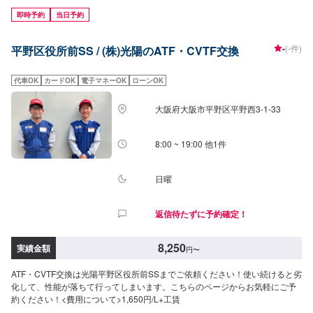
即時予約
当日予約
-
(-件)
平野区役所前SS / (株)光陽のATF・CVTF交換
代車OK
カードOK
電子マネーOK
ローンOK
大阪府大阪市平野区平野西3-1-33
8:00 ~ 19:00 他1件
日曜
返信待たずに予約確定！
8,250
実績金額
円
〜
ATF・CVTF交換は光陽平野区役所前SSまでご依頼ください！使い続けると劣
化して、性能が落ちて行ってしまいます。こちらのページからお気軽にご予
約ください！<費用について>1,650円/L+工賃