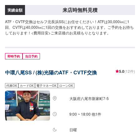
来店時無料見積
実績金額
ATF・CVTF交換はセルフ北長浜SSにお任せください！ATFは30,000㎞に1
回、CVTFは40,000㎞に1回の交換をおすすめしております。ご予約をお待ち
しております！<費用目安>ご来店後のお見積もりとなります。
即時予約
当日予約
5.0
(12件)
中環八尾SS / (株)光陽のATF・CVTF交換
代車OK
カードOK
電子マネーOK
ローンOK
大阪府八尾市新家町7-5
9:00 ~ 18:00 他1件
日曜