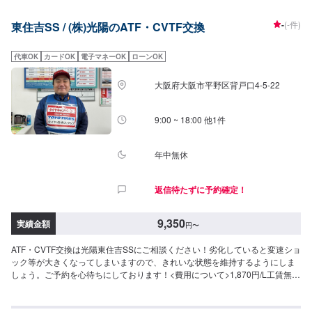
-
(-件)
東住吉SS / (株)光陽のATF・CVTF交換
代車OK
カードOK
電子マネーOK
ローンOK
大阪府大阪市平野区背戸口4-5-22
9:00 ~ 18:00 他1件
年中無休
返信待たずに予約確定！
9,350
実績金額
円
〜
ATF・CVTF交換は光陽東住吉SSにご相談ください！劣化していると変速ショ
ック等が大きくなってしまいますので、きれいな状態を維持するようにしま
しょう。ご予約を心待ちにしております！<費用について>1,870円/L工賃無料
作業時間30分~