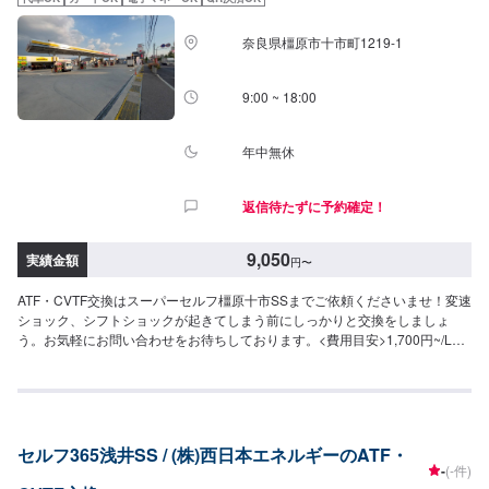
奈良県橿原市十市町1219-1
9:00 ~ 18:00
年中無休
返信待たずに予約確定！
9,050
実績金額
円
〜
ATF・CVTF交換はスーパーセルフ橿原十市SSまでご依頼くださいませ！変速
ショック、シフトショックが起きてしまう前にしっかりと交換をしましょ
う。お気軽にお問い合わせをお待ちしております。<費用目安>1,700円~/L工
賃550円作業時間30分~
セルフ365浅井SS / (株)西日本エネルギーのATF・
-
(-件)