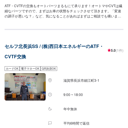
ATF・CVTFの交換もオートパーツまるもにて承ります！オートマやCVTは繊
細なパーツですので、まずはお車の状態をチェックさせて頂きます。「変速
の調子が悪いな？」など、気になることがあればまずはご相談でも構いませ
ん。ご依頼をお待ちしております。【参考価格】(フィットの例)フルード：
13,640円/台工賃：3,750円
セルフ北長浜SS / (株)西日本エネルギーのATF・
5.0
(1件)
CVTF交換
カードOK
電子マネーOK
QR決済OK
滋賀県長浜市細江町3-1
9:00 ~ 18:00
年中無休
平均6時間で返信