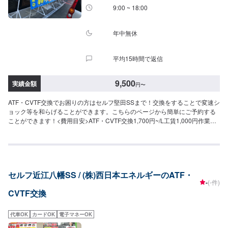
9:00 ~ 18:00
年中無休
平均15時間で返信
9,500
実績金額
円
〜
ATF・CVTF交換でお困りの方はセルフ堅田SSまで！交換をすることで変速シ
ョック等を和らげることができます。こちらのページから簡単にご予約する
ことができます！<費用目安>ATF・CVTF交換1,700円~/L工賃1,000円作業時
間60分~ミッションオイル交換1,500円~/L工賃1,500円作業時間60分~
セルフ近江八幡SS / (株)西日本エネルギーのATF・
-
(-件)
CVTF交換
代車OK
カードOK
電子マネーOK