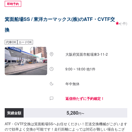
即時予約
箕面船場SS / 東洋カーマックス(株)のATF・CVTF交
-
(-件)
換
代車OK
カードOK
大阪府箕面市船場東3-11-2
9:00 ~ 18:00 他1件
年中無休
返信待たずに予約確定！
5,280
実績金額
円
〜
ATF・CVTF交換は箕面船場SSへお任せください！圧送交換機械がございます
ので効率よく交換が可能です！走行距離によっては対応が難しい場合もござ