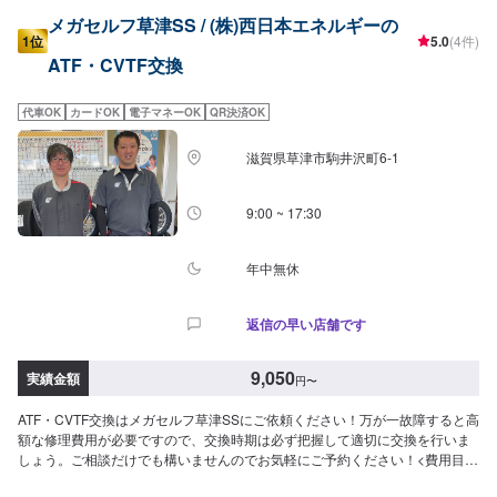
メガセルフ草津SS / (株)西日本エネルギーの
1位
5.0
(4件)
ATF・CVTF交換
代車OK
カードOK
電子マネーOK
QR決済OK
滋賀県草津市駒井沢町6-1
9:00 ~ 17:30
年中無休
返信の早い店舗です
9,050
実績金額
円
〜
ATF・CVTF交換はメガセルフ草津SSにご依頼ください！万が一故障すると高
額な修理費用が必要ですので、交換時期は必ず把握して適切に交換を行いま
しょう。ご相談だけでも構いませんのでお気軽にご予約ください！<費用目安
>1,700円/L工賃550円作業時間20分~