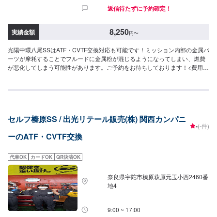
返信待たずに予約確定！
8,250
実績金額
円
〜
光陽中環八尾SSはATF・CVTF交換対応も可能です！ミッション内部の金属パ
ーツが摩耗することでフルードに金属粉が混じるようになってしまい、燃費
が悪化してしまう可能性があります。ご予約をお待ちしております！<費用に
ついて>1,650円/L作業時間20分~
セルフ榛原SS / 出光リテール販売(株) 関西カンパニ
-
(-件)
ーのATF・CVTF交換
代車OK
カードOK
QR決済OK
奈良県宇陀市榛原萩原元玉小西2460番
地4
9:00 ~ 17:00