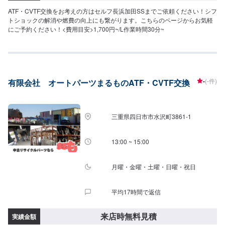
ATF・CVTF交換をお考えの方はセルフ長浜加田SSまでご依頼ください！シフ
トショックの解消や燃費の向上にも繋がります。こちらのページからお気軽
にご予約ください！<費用目安>1,700円~/L作業時間30分~
-
(-件)
有限会社 オートパーツまるものATF・CVTF交換
三重県四日市市水沢町3861-1
13:00 ~ 15:00
月曜・金曜・土曜・日曜・祝日
平均17時間で返信
来店時無料見積
実績金額