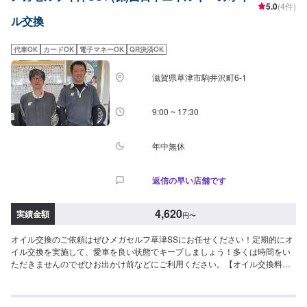
5.0
(4件)
ル交換
代車OK
カードOK
電子マネーOK
QR決済OK
滋賀県草津市駒井沢町6-1
9:00 ~ 17:30
年中無休
返信の早い店舗です
4,620
実績金額
円
〜
オイル交換のご依頼はぜひメガセルフ草津SSにお任せください！定期的にオ
イル交換を実施して、愛車を良い状態でキープしましょう！多くは時間をい
ただきませんのでぜひお出かけ前などにご利用ください。【オイル交換料
金】作業には20分程度のお時間を頂いております。※オイル交換作業には、
工賃の550円／台がかかります。-----------以下、オイルの料金-----------<ガソリ
ン車用：プレミアム>・5W-40▶︎3,630円／L（輸入車・スポーツ車対応）・