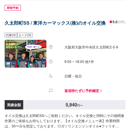
2,530円/L・ENEOSXPRIME(0W-16)上記粘度グレード推奨のハイブリッド
車。2,530円/L・ENEOSX(0W-16)上記粘度グレード推奨のハイブリッド車。
即時予約
2,200円/L・ENEOSX(5W-30)上記粘度グレード推奨車。2,200円/L・
ENEOSX(0W-20)上記粘度グレード推奨のハイブリッド車。2,200円/L・SN規
5.0
(3件)
久太郎町SS / 東洋カーマックス(株)のオイル交換
格：ガソリン車専・ディーゼルエンジン兼用オイル（5W-30）1,760円/L＜デ
ィーゼル＞・DL-1ハイエース・ダイナ系（KDエンジン）などの小型車両（2t
以下）1,760円/L・DH-2DPR（すす捕集フィルター）装着大型車（2t以上）
代車OK
カードOK
1,760円/L＜オイルフィルター交換＞2,750円〜
大阪府大阪市中央区久太郎町2-5-9
9:00 ~ 18:00 他1件
日曜・祝日
返信待たずに予約確定！
5,940
実績金額
円
〜
オイル交換は久太郎町SSへご依頼ください。オイル交換と同時にその他関連
作業のご依頼もお待ちしております。【オイル交換メニュー表】作業時間
は、30〜分を想定しております。◎ガソリンエンジンオイル●フィリオ