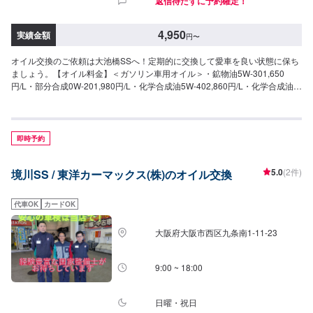
返信待たずに予約確定！
4,950
実績金額
円
〜
オイル交換のご依頼は大池橋SSへ！定期的に交換して愛車を良い状態に保ち
ましょう。【オイル料金】＜ガソリン車用オイル＞・鉱物油5W-301,650
円/L・部分合成0W-201,980円/L・化学合成油5W-402,860円/L・化学合成油
0W-202,860円/L＜ディーゼル車用オイル＞・DL-15W-301,650円/L・DH-
210W-301,650円/L
即時予約
5.0
(2件)
境川SS / 東洋カーマックス(株)のオイル交換
代車OK
カードOK
大阪府大阪市西区九条南1-11-23
9:00 ~ 18:00
日曜・祝日