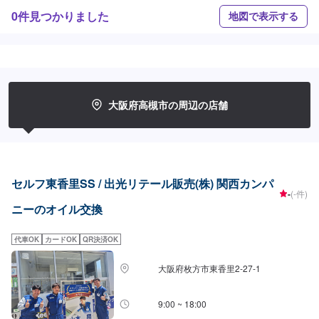
0件見つかりました
地図で表示する
大阪府高槻市の周辺の店舗
セルフ東香里SS / 出光リテール販売(株) 関西カンパ
-
(-件)
ニーのオイル交換
代車OK
カードOK
QR決済OK
大阪府枚方市東香里2-27-1
9:00 ~ 18:00