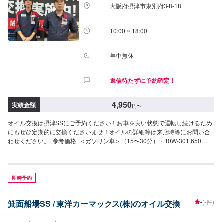
大阪府摂津市東別府3-8-18
型車（５L）：13,200円／台◎ENEOSX<0W-20>（部分合成油）軽自動車
（３L）：5,610円／台中型車（４L）：7,480円／台大型車（５L）：9,350円
／台◎ENEOSX<5W-30>（部分合成油）軽自動車（３L）：5,610円／台中型
10:00 ~ 18:00
車（４L）：7,480円／台大型車（５L）：9,350円／台※ENEOSXについて
▶︎0W-16の取扱いもございます。価格は、上記価格と同額です。
◎ENEOSMOTOROIL<5W-30>軽自動車（３L）：4,350円／台中型車（４
年中無休
L）：5,720円／台大型車（５L）：7,170円／台◎ENEOSMOTOROIL<10W-
30>軽自動車（３L）：3,960円／台中型車（４L）：5,280円／台大型車（５
返信待たずに予約確定！
L）：6,600円／台-----------その他料金----------->>オイルフィルター2,200円〜
／台
4,950
実績金額
円
〜
オイル交換は摂津SSにご予約ください！お車を良い状態で運転し続けるため
にもぜひ定期的に交換くださいませ！オイルの詳細等は来店時等にお問い合
わせください。ｰ参考価格ｰ＜ガソリン車＞（15〜30分）・10W-301,650
円/L・0W-201,870円/L・5W-302,750円/L・0W-202,750円/L・5W-402,750
円/L＜ディーゼル＞（15〜30分）・5W-301,870円/L・10W-301,650円/L
即時予約
-
(-件)
箕面船場SS / 東洋カーマックス(株)のオイル交換