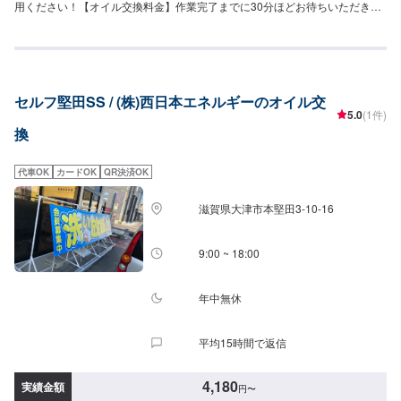
用ください！【オイル交換料金】作業完了までに30分ほどお待ちいただきま
す。その間、店内でお過ごし可能です。※オイル交換作業には、工賃の770円
／台がかかります。-----------以下、オイルの料金-----------<ガソリン車用：プ
レミアム>・5W-40▶︎3,630円／L（輸入車・スポーツ車対応）・0W-
8.▶︎2,310円（環境対応／超省燃費）・0W-20▶︎1,870円（0W-20推奨車専
用）<ガソリン車用>・0W-20▶︎1,980円（0W-20推奨車専用）・5W-
セルフ堅田SS / (株)西日本エネルギーのオイル交
30▶︎1,760円（幅広い車種に対応）・10W-30▶︎1,540円（幅広い車種に対
5.0
(1件)
応）<ディーゼル車用>・5W-30▶︎1,920円（DPF装置ディーゼル乗用車）・
換
10W-30▶︎1,700円（DPF装置ディーゼルトラック・バス）-----------その他料
金----------->>オイルフィルター2,750円〜／台>>２サイクルオイル1,650円〜
／台
代車OK
カードOK
QR決済OK
滋賀県大津市本堅田3-10-16
9:00 ~ 18:00
年中無休
平均15時間で返信
4,180
実績金額
円
〜