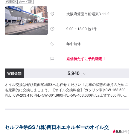
代車OK
カードOK
大阪府箕面市船場東3-11-2
9:00 ~ 18:00 他1件
年中無休
返信待たずに予約確定！
5,940
実績金額
円
〜
オイル交換はぜひ箕面船場SSへお任せください！お車の状態の維持のために
も定期的に交換しましょう。【オイル交換料金】[ガソリン車]○0W-163,520
円/L○0W-203,410円/L○5W-301,980円/L○5W-403,630円/L※工賃で550円いた
だきます。>>作業時間は20分〜です。[ディーゼル車]○5W-301,760
円/L○10W-301,760円/L※工賃で550円いただきます。>>作業時間は20分〜で
す。
セルフ生駒SS / (株)西日本エネルギーのオイル交
5.0
(2件)