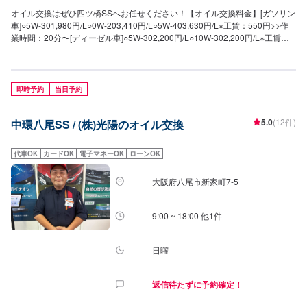
オイル交換はぜひ四ツ橋SSへお任せください！【オイル交換料金】[ガソリン
車]○5W-301,980円/L○0W-203,410円/L○5W-403,630円/L※工賃：550円>>作
業時間：20分〜[ディーゼル車]○5W-302,200円/L○10W-302,200円/L※工賃：
550円>>作業時間：20分〜
即時予約
当日予約
5.0
(12件)
中環八尾SS / (株)光陽のオイル交換
代車OK
カードOK
電子マネーOK
ローンOK
大阪府八尾市新家町7-5
9:00 ~ 18:00 他1件
日曜
返信待たずに予約確定！