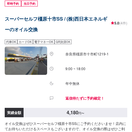
0W-8.▶︎2,310円（環境対応／超省燃費）・0W-20▶︎2,200円（0W-20推奨車
即時予約
当日予約
専用）<ガソリン車用>・0W-20▶︎1,980円（0W-20推奨車専用）・5W-
30▶︎1,760円（幅広い車種に対応）・10W-30▶︎1,540円（幅広い車種に対
スーパーセルフ橿原十市SS / (株)西日本エネルギ
応）<ディーゼル車用>・5W-30▶︎1,920円（DPF装置ディーゼル乗用車）・
5.0
(4件)
10W-30▶︎1,700円（DPF装置ディーゼルトラック・バス）-----------その他料
ーのオイル交換
金----------->>オイルフィルター2,750円〜／台>>２サイクルオイル1,650円〜
／台
代車OK
カードOK
電子マネーOK
QR決済OK
奈良県橿原市十市町1219-1
9:00 ~ 18:00
年中無休
返信待たずに予約確定！
4,180
実績金額
円
〜
オイル交換はぜひスーパーセルフ橿原十市SSにご予約くださいませ！店内に
てお待ちいただけるスペースもございますので、オイル交換の際はぜひご利