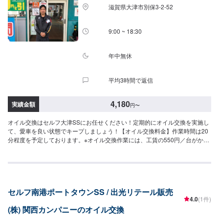
滋賀県大津市別保3-2-52
9:00 ~ 18:30
年中無休
平均3時間で返信
4,180
実績金額
円
〜
オイル交換はセルフ大津SSにお任せください！定期的にオイル交換を実施し
て、愛車を良い状態でキープしましょう！【オイル交換料金】作業時間は20
分程度を予定しております。※オイル交換作業には、工賃の550円／台がかか
ります。-----------以下、オイルの料金-----------<ガソリン車用：プレミアム>・
5W-40▶︎3,300円／L（輸入車・スポーツ車対応）・0W-8.▶︎1,980円（環境対
応／超省燃費）・0W-20▶︎1,870円（0W-20推奨車専用）<ガソリン車用>・
0W-20▶︎1,650円（0W-20推奨車専用）・5W-30▶︎1,430円（幅広い車種に対
応）・10W-30▶︎1,210円（幅広い車種に対応）<ディーゼル車用>・5W-
セルフ南港ポートタウンSS / 出光リテール販売
30▶︎1,590円（DPF装置ディーゼル乗用車）・10W-30▶︎1,370円（DPF装置
4.0
(1件)
ディーゼルトラック・バス）-----------その他料金----------->>オイルフィルター
(株) 関西カンパニーのオイル交換
2,420円〜／台>>２サイクルオイル1,320円〜／台