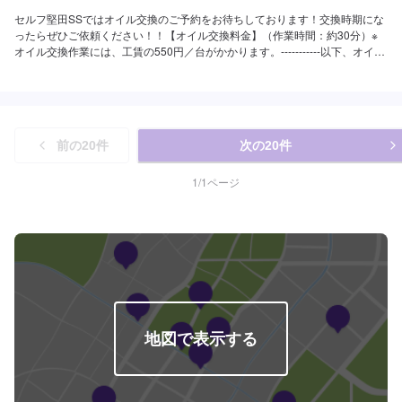
セルフ堅田SSではオイル交換のご予約をお待ちしております！交換時期にな
ったらぜひご依頼ください！！【オイル交換料金】（作業時間：約30分）※
オイル交換作業には、工賃の550円／台がかかります。-----------以下、オイル
の料金-----------<ガソリン車用：プレミアム>・5W-40▶︎3,300円／L（輸入
車・スポーツ車対応）・0W-8.▶︎1,980円（環境対応／超省燃費）・0W-
20▶︎1,870円（0W-20推奨車専用）<ガソリン車用>・0W-20▶︎1,650円（0W-
20推奨車専用）・5W-30▶︎1,430円（幅広い車種に対応）・10W-30▶︎1,210
円（幅広い車種に対応）<ディーゼル車用>・5W-30▶︎1,590円（DPF装置デ
前の
20
件
次の
20
件
ィーゼル乗用車）・10W-30▶︎1,370円（DPF装置ディーゼルトラック・バ
ス）-----------その他料金----------->>オイルフィルター2,420円〜／台>>２サイ
クルオイル1,320円〜／台
1
/
1
ページ
地図で表示する