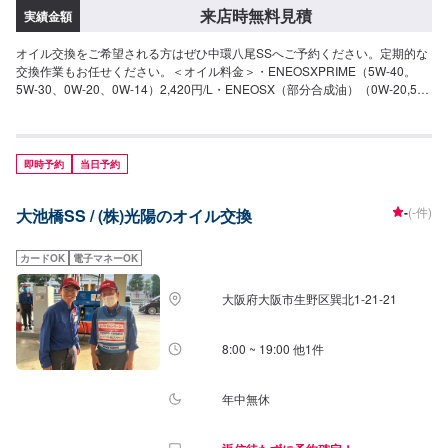
来店時無料見積
実績金額
オイル交換をご希望される方はぜひ中環八尾SSへご予約ください。定期的な
交換作業もお任せください。＜オイル料金＞・ENEOSXPRIME（5W-40。
5W-30、0W-20、0W-14）2,420円/L・ENEOSX（部分合成油）（0W-20,5W-
30）1,760円/L＜オイルフィルター料金＞2,750円/個〜
即時予約
当日予約
-
(-件)
大池橋SS / (株)光陽のオイル交換
カードOK
電子マネーOK
大阪府大阪市生野区巽北1-21-21
8:00 ~ 19:00 他1件
年中無休