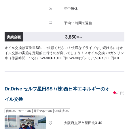
年中無休
平均11時間で返信
3,850
実績金額
円
〜
オイル交換は東香里SSにご依頼ください！快適なドライブをし続けるにはオ
イル交換の実施を定期的に行うのが良いでしょう！＜オイル交換＞◉ガソリン
車（作業時間：15分）5W-30▶︎1,100円/L5W-30[プレミアム]▶︎1,500円/L0W-
20▶︎1,500円/L0W-20[プレミアム]▶︎1,800円/L5W-40[プレミアム]▶︎2,200
円/L◉ディーゼル車（作業時間：15分）5W-30▶︎1,300円/L※別途工賃が【550
円】かかります。
Dr.Drive セルフ星田SS / (株)西日本エネルギーのオ
-
(-件)
イル交換
代車OK
カードOK
電子マネーOK
QR決済OK
大阪府交野市星田北3-40