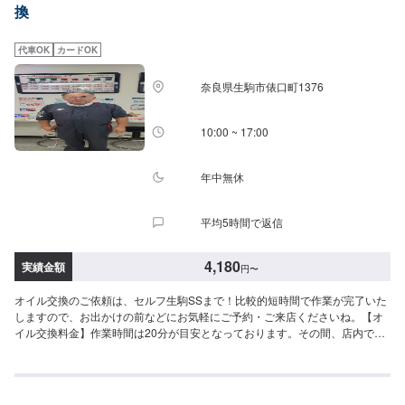
換
代車OK
カードOK
奈良県生駒市俵口町1376
10:00 ~ 17:00
年中無休
平均5時間で返信
4,180
実績金額
円
〜
オイル交換のご依頼は、セルフ生駒SSまで！比較的短時間で作業が完了いた
しますので、お出かけの前などにお気軽にご予約・ご来店くださいね。【オ
イル交換料金】作業時間は20分が目安となっております。その間、店内でお
過ごし可能です。※オイル交換作業には、工賃の770円／台がかかります。※
一部外車作業不可※アンダーカバー装着車追加料金がかかります。-----------以
下、オイルの料金-----------<ガソリン車用：プレミアム>・5W-40▶︎3,630円／
L（輸入車・スポーツ車対応）・0W-20▶︎2,200円（0W-20推奨車専用）<ガ