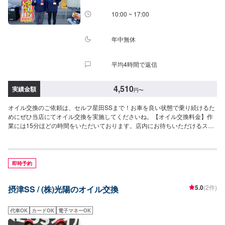
10:00 ~ 17:00
年中無休
平均4時間で返信
4,510
実績金額
円
〜
オイル交換のご依頼は、セルフ星田SSまで！お車を良い状態で乗り続けるた
めにぜひ当店にてオイル交換を実施してくださいね。【オイル交換料金】作
業には15分ほどの時間をいただいております。店内にお待ちいただけるスペ
ースもご用意しておりますので、ぜひご予約くださいね。※オイル交換作業に
は、工賃の550円／台がかかります。-----------以下、オイルの料金-----------推
奨粘度でお選びください！！◎ENEOSXPRIME<0W-16>（100％化学合成
油）軽自動車（３L）：6,600円／台中型車（４L）：8,800円／台大型車（５
即時予約
L）：11,000円／台◎ENEOSXPRIME<0W-20>（100％化学合成油）軽自動
車（３L）：6,600円／台中型車（４L）：8,800円／台大型車（５L）：
5.0
(2件)
摂津SS / (株)光陽のオイル交換
11,000円／台◎ENEOSXPRIME<5W-30>（100％化学合成油）軽自動車（３
L）：6,600円／台中型車（４L）：8,800円／台大型車（５L）：11,000円／
台※ENEOSXPRIMEについて▶︎0W-8、5w-40の取扱いもございます。価格
代車OK
カードOK
電子マネーOK
は、上記価格と同額です。▶︎0W-50の取り扱いもございます。価格は以下の
通りです。軽自動車（３L）：7,920円／台中型車（４L）：10,560円／台大