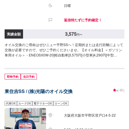
動車：2.5L)→5,280円/台(小型車：3.0L)→6,160円/台(中型車：3.5L)→7,040
日曜
円/台(中型車：4.0L)【その他追加料金】▶︎工賃＋440円/台（上記メニュー表
価格に追加で工賃をいただいております）▶︎オイルフィルター3,850円/台▶︎
返信待たずに予約確定！
オイルエレメント3,850円▶︎オイルエレメント（トラック）5,500円
3,575
実績金額
円
〜
オイル交換のご用命はぜひニュー平野SSへ！定期的または走行距離によって
交換が必要ですので、ぜひご予約くださいませ。【オイル料金】＜ガソリン
車用オイル＞・ENEOSX0W-20[軽自動車]3,575円[小型車]4,290円[中型
車]5,720円[大型車]7,150円※715円/0.5L（5Lを超える場合）・ENEOSX5W-
30[軽自動車]3,575円[小型車]4,290円[中型車]5,720円[大型車]7,150円※
円/0.5L（5Lを超える場合）・ENEOSXPRIME0W-20[軽自動車]5,500円[小型
車]6,600円[中型車]8,800円[大型車]11,000円※円/0.5L（5Lを超える場合）・
即時予約
当日予約
ENEOSXPRIME5W-30[軽自動車]5,500円[小型車]6,600円[中型車]8,800円[大
型車]11,000円※円/0.5L（5Lを超える場合）・ENEOSXPRIME5W-40[軽自動
-
(-件)
東住吉SS / (株)光陽のオイル交換
車]5,500円[小型車]6,600円[中型車]8,800円[大型車]11,000円※円/0.5L（5Lを超
える場合）＜ディーゼル車用オイル＞・DL-15W-30[全車種]1,430円/L※715
円/0.5L（5Lを超える場合）・DL-210W-30[全車種]1,210円/L※605
代車OK
カードOK
電子マネーOK
ローンOK
円/0.5L（5Lを超える場合）＜オイルフィルター＞2,200円
大阪府大阪市平野区背戸口4-5-22