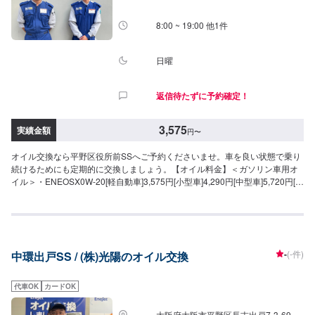
8:00 ~ 19:00 他1件
日曜
返信待たずに予約確定！
3,575
実績金額
円
〜
オイル交換なら平野区役所前SSへご予約くださいませ。車を良い状態で乗り
続けるためにも定期的に交換しましょう。【オイル料金】＜ガソリン車用オ
イル＞・ENEOSX0W-20[軽自動車]3,575円[小型車]4,290円[中型車]5,720円[大
型車]7,150円※715円/0.5L（5Lを超える場合）・ENEOSX5W-30[軽自動
車]3,575円[小型車]4,290円[中型車]5,720円[大型車]7,150円※円/0.5L（5Lを超
える場合）・ENEOSXPRIME0W-20[軽自動車]5,500円[小型車]6,600円[中型
車]8,800円[大型車]11,000円※円/0.5L（5Lを超える場合）・
ENEOSXPRIME5W-30[軽自動車]5,500円[小型車]6,600円[中型車]8,800円[大
-
(-件)
中環出戸SS / (株)光陽のオイル交換
型車]11,000円※円/0.5L（5Lを超える場合）・ENEOSXPRIME5W-40[軽自動
車]5,500円[小型車]6,600円[中型車]8,800円[大型車]11,000円※円/0.5L（5Lを超
える場合）＜ディーゼル車用オイル＞・DL-15W-30[全車種]1,430円/L※715
代車OK
カードOK
円/0.5L（5Lを超える場合）・DL-210W-30[全車種]1,210円/L※605
円/0.5L（5Lを超える場合）＜オイルフィルター＞2,200円
大阪府大阪市平野区長吉出戸7-3-69