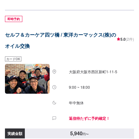
SP(0W-16)3,520円/L●フィリオSP(0W-20)3,410円/L●フィリオSP(5W-
30)2,860円/L●フィリオSP(10W-30)2,860円/L●フィリオ(5W-40)3,630円/L●
リオ(5W-30)1,980円/L◎ディーゼルエンジンオイル●DL-11,430円/L●DH-
21,760円/L【その他追加料金】▶︎廃油処理（工賃）550円▶︎オイルフィルタ
即時予約
ー5,500円▶︎オイルエレメント3,850円▶︎エアーエレメント4,950円
セルフ＆カーケア四ツ橋 / 東洋カーマックス(株)の
5.0
(2件)
オイル交換
カードOK
大阪府大阪市西区新町1-11-5
9:00 ~ 18:00
年中無休
返信待たずに予約確定！
5,940
実績金額
円
〜