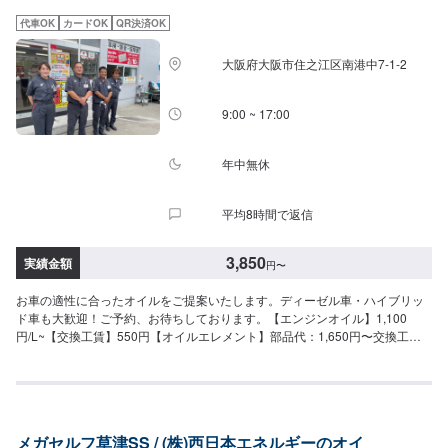
代車OK
カードOK
QR決済OK
大阪府大阪市住之江区南港中7-1-2
9:00 ~ 17:00
年中無休
平均8時間で返信
3,850
実績金額
円
〜
お車の適性に合ったオイルをご提案いたします。ディーゼル車・ハイブリッ
ド車も大歓迎！ご予約、お待ちしております。【エンジンオイル】1,100
円/L~【交換工賃】550円【オイルエレメント】部品代：1,650円〜交換工
賃：550円〜※輸入車は車種ごとにお見積りさせていただいております。
メガセルフ草津SS / (株)西日本エネルギーのオイ