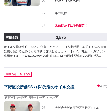
9:00 ~ 18:00 他1件
年中無休
返信待たずに予約確定！
3,575
実績金額
円
〜
オイル交換は東住吉SSへご依頼ください！！（作業時間：30分）お車を大事
に乗り続けるためにも定期的に交換しましょう。【オイル料金】＜ガソリン
車用オイル＞・ENEOSX0W-20[軽自動車]3,575円[小型車]4,290円[中型
車]5,720円[大型車]7,150円※715円/0.5L（5Lを超える場合）・ENEOSX5W-
30[軽自動車]3,575円[小型車]4,290円[中型車]5,720円[大型車]7,150円※
円/0.5L（5Lを超える場合）・ENEOSXPRIME0W-20[軽自動車]5,500円[小型
車]6,600円[中型車]8,800円[大型車]11,000円※円/0.5L（5Lを超える場合）・
即時予約
当日予約
ENEOSXPRIME5W-30[軽自動車]5,500円[小型車]6,600円[中型車]8,800円[大
型車]11,000円※円/0.5L（5Lを超える場合）・ENEOSXPRIME5W-40[軽自動
-
(-件)
平野区役所前SS / (株)光陽のオイル交換
車]5,500円[小型車]6,600円[中型車]8,800円[大型車]11,000円※円/0.5L（5Lを超
える場合）＜ディーゼル車用オイル＞・DL-15W-30[全車種]1,430円/L※715
円/0.5L（5Lを超える場合）・DL-210W-30[全車種]1,210円/L※605
代車OK
カードOK
電子マネーOK
ローンOK
円/0.5L（5Lを超える場合）＜オイルフィルター＞2,200円
大阪府大阪市平野区平野西3-1-33