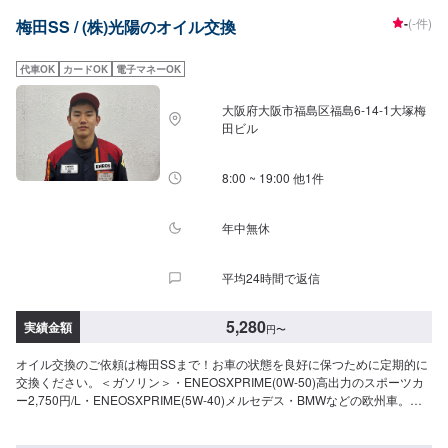
ソリン車用>・0W-20▶︎1,980円（0W-20推奨車専用）・5W-30▶︎1,760円
-
(-件)
梅田SS / (株)光陽のオイル交換
（幅広い車種に対応）・10W-30▶︎1,540円（幅広い車種に対応）<ディーゼ
ル車用>・5W-30▶︎1,980円（DPF装置ディーゼル乗用車）・10W-30▶︎1,760
円（DPF装置ディーゼルトラック）-----------その他料金----------->>オイルフィ
代車OK
カードOK
電子マネーOK
ルター2,750円〜／台>>２サイクルオイル1,980円／L0.5Lボトル1本990円で
販売中
大阪府大阪市福島区福島6-14-1大塚梅
田ビル
8:00 ~ 19:00 他1件
年中無休
平均24時間で返信
5,280
実績金額
円
〜
オイル交換のご依頼は梅田SSまで！お車の状態を良好に保つために定期的に
交換ください。＜ガソリン＞・ENEOSXPRIME(0W-50)高出力のスポーツカ
ー2,750円/L・ENEOSXPRIME(5W-40)メルセデス・BMWなどの欧州車。
2,530円/L・ENEOSXPRIME(0W-20)上記粘度グレード推奨のハイブリッド
車。2,530円/L・ENEOSXPRIME(5W-30)省燃費車・上記粘度推奨のターボ車