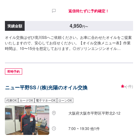
返信待たずに予約確定！
4,950
実績金額
円
〜
オイル交換はぜひ境川SSへご依頼ください。お車に合わせたオイルをご提案
いたしますので、安心してお任せください。【オイル交換メニュー表】作業
時間は、10〜15分を想定しております。◎ガソリンエンジンオイル
●COSMOFILLIOSP(0W-16)3,520円/L→8,800円/台(軽自動車：2.5L)→10,560
円/台(小型車：3.0L)→12,320円/台(中型車：3.5L)→14,080円/台(中型車：
4.0L)●COSMOFILLIOSP(0W-20)3,410円/L→8,525円/台(軽自動車：
2.5L)→10,230円/台(小型車：3.0L)→11,935円/台(中型車：3.5L)→13,640円/
即時予約
台(中型車：4.0L)●COSMOFILLIOSP(5W-30)1,980円/L→4,950円/台(軽自動
車：2.5L)→5,940円/台(小型車：3.0L)→6,930円/台(中型車：3.5L)→7,920円/
-
(-件)
ニュー平野SS / (株)光陽のオイル交換
台(中型車：4.0L)●COSMOFILLIOSP(10W-30)2,860円/L→7,150円/台(軽自動
車：2.5L)→8,580円/台(小型車：3.0L)→10,010円/台(中型車：3.5L)→11,440
円/台(中型車：4.0L)●COSMOFILLIOSN(5W-40)3,630円/L→9,075円/台(軽自
代車OK
カードOK
電子マネーOK
ローンOK
動車：2.5L)→10,890円/台(小型車：3.0L)→12,705円/台(中型車：
3.5L)→14,520円/台(中型車：4.0L)●COSMOLIOSP(5W-30)1,980円/L→4,950
大阪府大阪市平野区平野北2-12
円/台(軽自動車：2.5L)→5,940円/台(小型車：3.0L)→6,930円/台(中型車：
3.5L)→7,920円/台(中型車：4.0L)◎ディーゼルエンジンオイル
●COSMOLIODIESELDL-1(5W-30)1,760円/L→4,400円/台(軽自動車：
7:00 ~ 19:30 他1件
2.5L)→5,280円/台(小型車：3.0L)→6,160円/台(中型車：3.5L)→7,040円/台(中
型車：4.0L)●COSMOLIODIESELDH-2(10W-30)1,760円/L→4,400円/台(軽自