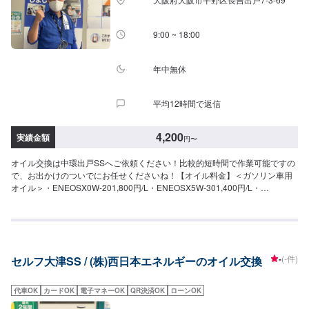
9:00 ~ 18:00
年中無休
平均12時間で返信
4,200
実績金額
円
〜
オイル交換は中環出戸SSへご依頼ください！比較的短時間で作業可能ですの
で、お出かけのついでにお任せくださいね！【オイル料金】＜ガソリン車用
オイル＞・ENEOSX0W-201,800円/L・ENEOSX5W-301,400円/L・
ENEOSXPRIME0W-202,200円/L・ENEOSXPRIME5W-302,200円/L・
ENEOSXPRIME5W-402,200円/L＜ディーゼル車用オイル＞・
ENEOSDIESELOIL5W-301,800円/L・ENEOSDIESELOIL10W-301,800円/L
-
(-件)
セルフ大津SS / (株)西日本エネルギーのオイル交換
代車OK
カードOK
電子マネーOK
QR決済OK
ローンOK