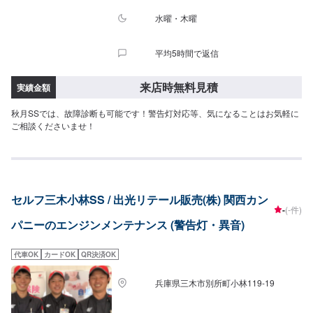
水曜・木曜
平均5時間で返信
来店時無料見積
実績金額
秋月SSでは、故障診断も可能です！警告灯対応等、気になることはお気軽に
ご相談くださいませ！
セルフ三木小林SS / 出光リテール販売(株) 関西カン
-
(-件)
パニーのエンジンメンテナンス (警告灯・異音)
代車OK
カードOK
QR決済OK
兵庫県三木市別所町小林119-19