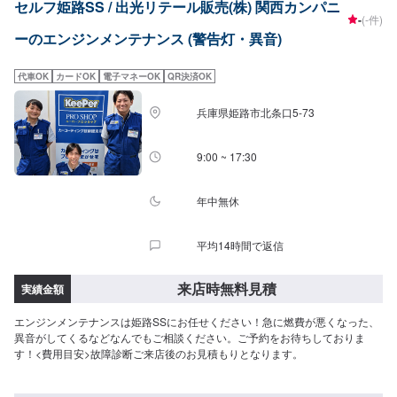
セルフ姫路SS / 出光リテール販売(株) 関西カンパニ
-
(-件)
ーのエンジンメンテナンス (警告灯・異音)
代車OK
カードOK
電子マネーOK
QR決済OK
兵庫県姫路市北条口5-73
9:00 ~ 17:30
年中無休
平均14時間で返信
来店時無料見積
実績金額
エンジンメンテナンスは姫路SSにお任せください！急に燃費が悪くなった、
異音がしてくるなどなんでもご相談ください。ご予約をお待ちしておりま
す！<費用目安>故障診断ご来店後のお見積もりとなります。