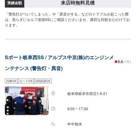
来店時無料見積
実績金額
「警告灯がついてしまった」や「異音がする」などのトラブルが起こった際
は、焦らずにセルフ道徳SSにご相談くださいませ。適切な対処を心がけてお
ります。
Sポート岐阜西SS / アルプス中京(株)のエンジンメ
5.0
(1件)
ンテナンス (警告灯・異音)
代車OK
カードOK
QR決済OK
岐阜県岐阜市西荘1-9-21
9:00 ~ 17:30
年中無休