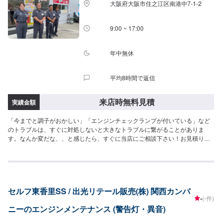
大阪府大阪市住之江区南港中7-1-2
9:00 ~ 17:00
年中無休
平均8時間で返信
来店時無料見積
実績金額
「今までと調子がおかしい」「エンジンチェックランプが付いている」など
のトラブルは、すぐに対処しないと大きなトラブルに繋がることがありま
す。なんか変だな、、と感じたら、すぐに当店にご相談下さい！お見積りは
無料です！
セルフ東香里SS / 出光リテール販売(株) 関西カンパ
-
(-件)
ニーのエンジンメンテナンス (警告灯・異音)