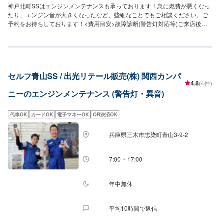
神戸北町SSはエンジンメンテナンスも承っております！急に燃費が悪くなっ
たり、エンジン音が大きくなったなど、些細なことでもご相談ください。ご
予約をお待ちしております！<費用目安>故障診断(警告灯対応等)ご来店後の
お見積もりとなります。
セルフ青山SS / 出光リテール販売(株) 関西カンパ
4.8
(4件)
ニーのエンジンメンテナンス (警告灯・異音)
代車OK
カードOK
電子マネーOK
QR決済OK
兵庫県三木市志染町青山3-9-2
7:00 ~ 17:00
年中無休
平均10時間で返信