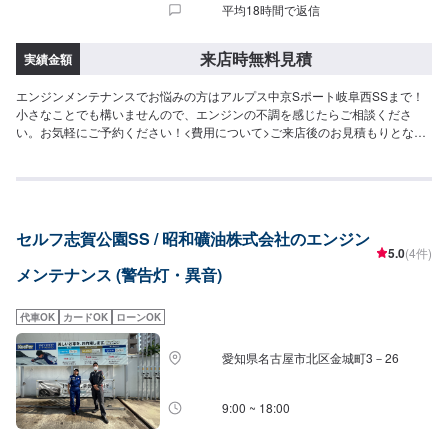
平均18時間で返信
来店時無料見積
実績金額
エンジンメンテナンスでお悩みの方はアルプス中京Sポート岐阜西SSまで！
小さなことでも構いませんので、エンジンの不調を感じたらご相談くださ
い。お気軽にご予約ください！<費用について>ご来店後のお見積もりとなり
ます。
セルフ志賀公園SS / 昭和礦油株式会社のエンジン
5.0
(4件)
メンテナンス (警告灯・異音)
代車OK
カードOK
ローンOK
愛知県名古屋市北区金城町3－26
9:00 ~ 18:00