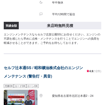
年中無休
平均12時間で返信
来店時無料見積
実績金額
エンジンメンテナンスならセルフ志賀公園SSにお任せください。エンジンの
不調を感じたら早めに点検・メンテナンスを行うことでエンジンへの負荷を
軽減させることができます。ご予約をお待ちしております。
セルフ辻本通SS / 昭和礦油株式会社のエンジン
4.9
(12件)
メンテナンス (警告灯・異音)
代車OK
カードOK
ローンOK
愛知県名古屋市北区辻本通2－24