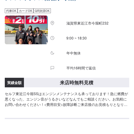
代車OK
カードOK
QR決済OK
滋賀県東近江市今堀町232
9:00 ~ 18:30
年中無休
平均16時間で返信
来店時無料見積
実績金額
セルフ東近江今堀SSはエンジンメンテナンスも承っております！急に燃費が
悪くなった、エンジン音がうるさいなどなんでもご相談ください。お気軽に
お問い合わせください！<費用目安>故障診断ご来店後のお見積もりとなりま
す。