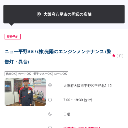
大阪府八尾市の周辺の店舗
即時予約
ニュー平野SS / (株)光陽のエンジンメンテナンス (警
-
(-件)
告灯・異音)
代車OK
カードOK
電子マネーOK
ローンOK
大阪府大阪市平野区平野北2-12
7:00 ~ 19:30 他1件
日曜