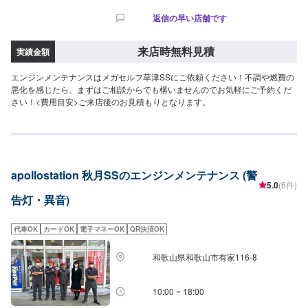
返信の早い店舗です
来店時無料見積
実績金額
エンジンメンテナンスはメガセルフ草津SSにご依頼ください！不調や燃費の
悪化を感じたら、まずはご相談からでも構いませんのでお気軽にご予約くだ
さい！<費用目安>ご来店後のお見積もりとなります。
apollostation 秋月SSのエンジンメンテナンス (警
5.0
(6件)
告灯・異音)
代車OK
カードOK
電子マネーOK
QR決済OK
和歌山県和歌山市有家116-8
10:00 ~ 18:00