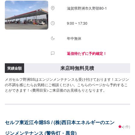
滋賀県野洲市久野部80-1
9:00 ~ 17:30
年中無休
返信待たずに予約確定！
来店時無料見積
実績金額
メガセルフ野洲SSはエンジンメンテナンスも受け付けております！エンジン
の不調を感じたらお気軽にご相談ください。こちらのページから予約するこ
とができます！<費用目安>ご来店後のお見積もりとなります。
セルフ東近江今堀SS / (株)西日本エネルギーのエン
-
(-件)
ジンメンテナンス (警告灯・異音)