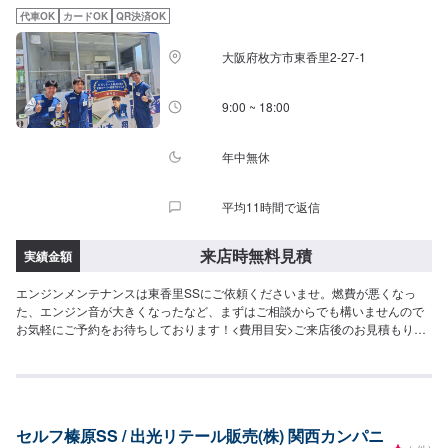
代車OK
カードOK
QR決済OK
大阪府枚方市東香里2-27-1
9:00 ~ 18:00
年中無休
平均11時間で返信
来店時無料見積
実績金額
エンジンメンテナンスは東香里SSにご依頼くださいませ。燃費が悪くなっ
た、エンジン音が大きくなったなど、まずはご相談からでも構いませんので
お気軽にご予約をお待ちしております！<費用目安>ご来店後のお見積もりと
なります。
セルフ榛原SS / 出光リテール販売(株) 関西カンパニ