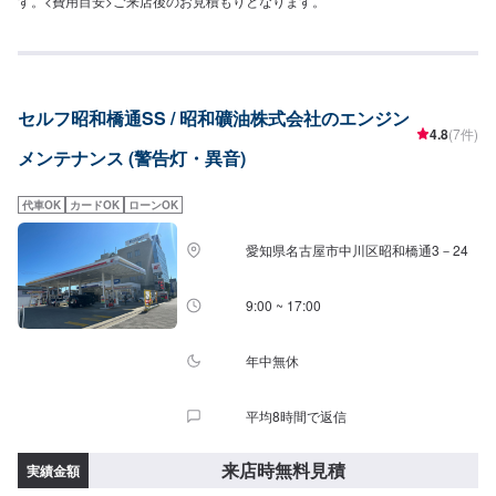
す。<費用目安>ご来店後のお見積もりとなります。
セルフ昭和橋通SS / 昭和礦油株式会社のエンジン
4.8
(7件)
メンテナンス (警告灯・異音)
代車OK
カードOK
ローンOK
愛知県名古屋市中川区昭和橋通3－24
9:00 ~ 17:00
年中無休
平均8時間で返信
来店時無料見積
実績金額