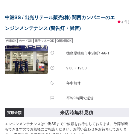
中洲SS / 出光リテール販売(株) 関西カンパニーのエ
-
(-件)
ンジンメンテナンス (警告灯・異音)
代車OK
カードOK
電子マネーOK
QR決済OK
徳島県徳島市中洲町1-66-1
9:00 ~ 19:00
年中無休
平均9時間で返信
来店時無料見積
実績金額
エンジンメンテナンスは中洲SSまでご依頼をお待ちしております。故障診断
もできますのでお気軽にご相談ください。お問い合わせをお待ちしておりま