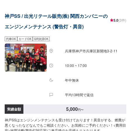
神戸SS / 出光リテール販売(株) 関西カンパニーの
5.0
(3件)
エンジンメンテナンス (警告灯・異音)
代車OK
カードOK
QR決済OK
兵庫県神戸市兵庫区新開地3-2-11
10:00 ~ 17:00
年中無休
平均13時間で返信
5,000
実績金額
円
〜
神戸SSはエンジンメンテナンスも受け付けております！異音がする、燃費が
悪くなったなどなんでもご相談ください。お気軽にご予約ください！<費用目
安>故障診断(警告灯対応等)ご来店後のお見積もりとなります。