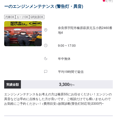
-
(-件)
ーのエンジンメンテナンス (警告灯・異音)
代車OK
カードOK
QR決済OK
奈良県宇陀市榛原萩原元玉小西2460番
地4
9:00 ~ 17:00
年中無休
平均19時間で返信
3,300
実績金額
円
〜
エンジンメンテナンスをお考えの方は榛原SSにお任せください！エンジンの
異音などは早めに点検をした方が良いです。ご相談だけでも構いませんので
お気軽にご予約ください！<費用目安>故障診断(警告灯対応等)3300円~