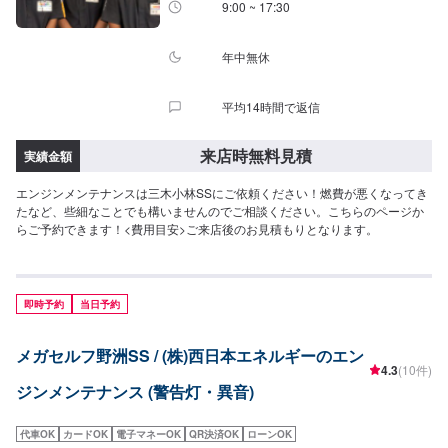
9:00 ~ 17:30
年中無休
平均14時間で返信
来店時無料見積
実績金額
エンジンメンテナンスは三木小林SSにご依頼ください！燃費が悪くなってき
たなど、些細なことでも構いませんのでご相談ください。こちらのページか
らご予約できます！<費用目安>ご来店後のお見積もりとなります。
即時予約
当日予約
メガセルフ野洲SS / (株)西日本エネルギーのエン
4.3
(10件)
ジンメンテナンス (警告灯・異音)
代車OK
カードOK
電子マネーOK
QR決済OK
ローンOK