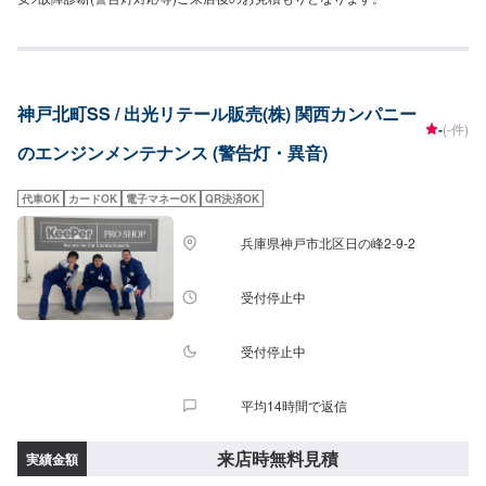
神戸北町SS / 出光リテール販売(株) 関西カンパニー
-
(-件)
のエンジンメンテナンス (警告灯・異音)
代車OK
カードOK
電子マネーOK
QR決済OK
兵庫県神戸市北区日の峰2-9-2
受付停止中
受付停止中
平均14時間で返信
来店時無料見積
実績金額