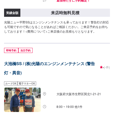
返信待たずに予約確定！
来店時無料見積
実績金額
光陽ニュー平野SSはエンジンメンテナンスも承っております！警告灯の対応
も可能ですので気になることがあればご相談ください。ご来店予約をお待ち
しております！<費用について>ご来店後のお見積もりとなります。
即時予約
当日予約
大池橋SS / (株)光陽のエンジンメンテナンス (警告
-
(-件)
灯・異音)
カードOK
電子マネーOK
大阪府大阪市生野区巽北1-21-21
8:00 ~ 19:00 他1件