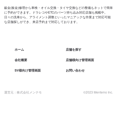
鈑金(板金)修理から車検・オイル交換・タイヤ交換などの整備もネットで簡単
に予約ができます。ドラレコやETCのパーツ持ち込み対応店舗も掲載中。
日々の洗車から、アライメント調整といったマニアックな作業まで対応可能
な店舗探しができ、来店予約まで対応しております。
ホーム
店舗を探す
会社概要
店舗様向け管理画面
SV様向け管理画面
お問い合わせ
運営元：株式会社メンテモ
©2023 Mentemo Inc.