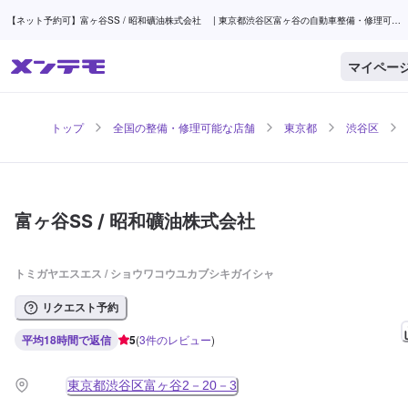
【ネット予約可】富ヶ谷SS / 昭和礦油株式会社 | 東京都渋谷区富ヶ谷の自動車整備・修理可能
な店舗 | メンテモ
マイペー
トップ
全国の整備・修理可能な店舗
東京都
渋谷区
富ヶ谷SS / 昭和礦油株式会社
トミガヤエスエス / ショウワコウユカブシキガイシャ
リクエスト予約
平均18時間で返信
5
(
3
件のレビュー
)
東京都渋谷区富ヶ谷2－20－3