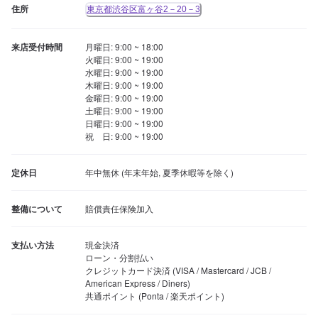
住所
東京都渋谷区富ヶ谷2－20－3
来店受付時間
月曜日: 9:00 ~ 18:00

火曜日: 9:00 ~ 19:00

水曜日: 9:00 ~ 19:00

木曜日: 9:00 ~ 19:00

金曜日: 9:00 ~ 19:00

土曜日: 9:00 ~ 19:00

日曜日: 9:00 ~ 19:00

祝　日: 9:00 ~ 19:00
定休日
年中無休 (年末年始, 夏季休暇等を除く)
整備について
賠償責任保険加入
支払い方法
現金決済

ローン・分割払い

クレジットカード決済 (VISA / Mastercard / JCB / 
American Express / Diners)

共通ポイント (Ponta / 楽天ポイント)