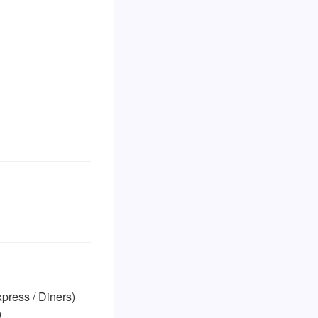
ss / Diners)

)